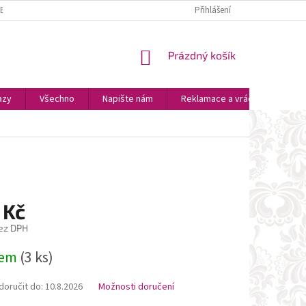
ZBOŽÍ
PLATBA A DOPRAVA
OSOBNÍ VYZVEDNUTÍ
Přihlášení
OBCHODNÍ P
NÁKUPNÍ
Prázdný košík
KOŠÍK
azy
Všechno
Napište nám
Reklamace a vrácení zboží
 Kč
ez DPH
dem
(3 ks)
oručit do:
10.8.2026
Možnosti doručení