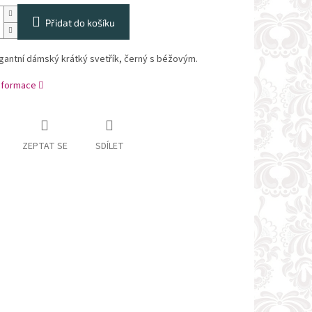
Přidat do košíku
gantní dámský krátký svetřík, černý s béžovým.
informace
ZEPTAT SE
SDÍLET