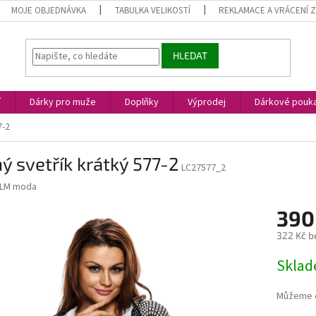
MOJE OBJEDNÁVKA
TABULKA VELIKOSTÍ
REKLAMACE A VRÁCENÍ 
HLEDAT
í
Dárky pro muže
Doplňky
Výprodej
Dárkové pouk
7-2
ý svetřík krátký 577-2
LC27577_2
LM moda
390
322 Kč b
Měrná
Skla
cena:
Můžeme d