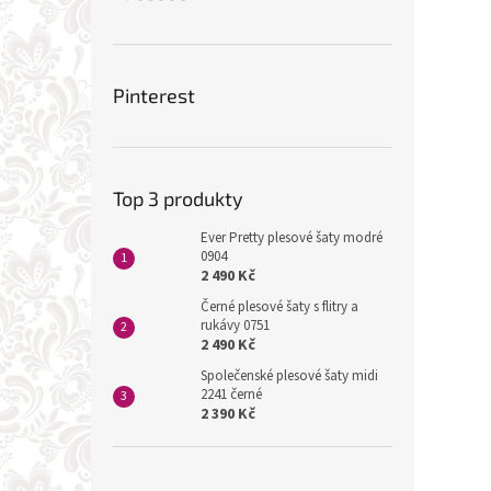
Pinterest
Top 3 produkty
Ever Pretty plesové šaty modré
0904
2 490 Kč
Černé plesové šaty s flitry a
rukávy 0751
2 490 Kč
Společenské plesové šaty midi
2241 černé
2 390 Kč