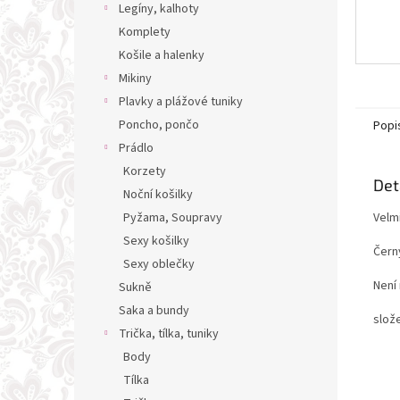
Legíny, kalhoty
Komplety
Košile a halenky
Mikiny
Plavky a plážové tuniky
Poncho, pončo
Popi
Prádlo
Korzety
Det
Noční košilky
Velm
Pyžama, Soupravy
Sexy košilky
Čern
Sexy oblečky
Není 
Sukně
Saka a bundy
slož
Trička, tílka, tuniky
Body
Tílka