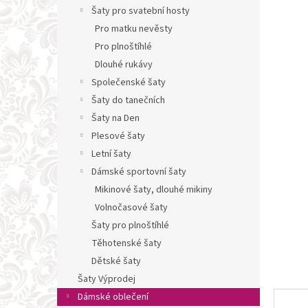
n
Šaty pro svatební hosty
e
Pro matku nevěsty
l
Pro plnoštíhlé
Dlouhé rukávy
Společenské šaty
Šaty do tanečních
Šaty na Den
Plesové šaty
Letní šaty
Dámské sportovní šaty
Mikinové šaty, dlouhé mikiny
Volnočasové šaty
Šaty pro plnoštíhlé
Těhotenské šaty
Dětské šaty
Šaty Výprodej
Dámské oblečení