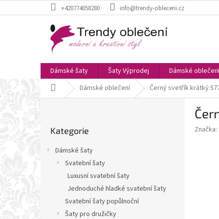
Přejít
+420774058280
info@trendy-obleceni.cz
na
obsah
Dámské šaty
Šaty Výprodej
Dámské oblečen
Domů
Dámské oblečení
Černý svetřík krátký 57
P
Čern
o
Přeskočit
s
Značka:
Kategorie
kategorie
t
r
Dámské šaty
a
Svatební šaty
n
Luxusní svatební šaty
n
í
Jednoduché hladké svatební šaty
p
Svatební šaty popůlnoční
a
Šaty pro družičky