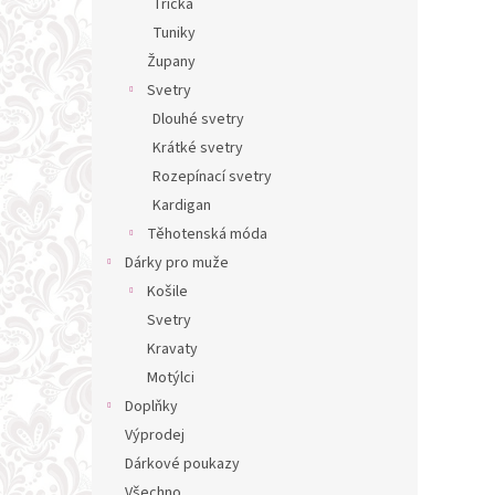
Trička
Tuniky
Župany
Svetry
Dlouhé svetry
Krátké svetry
Rozepínací svetry
Kardigan
Těhotenská móda
Dárky pro muže
Košile
Svetry
Kravaty
Motýlci
Doplňky
Výprodej
Dárkové poukazy
Všechno