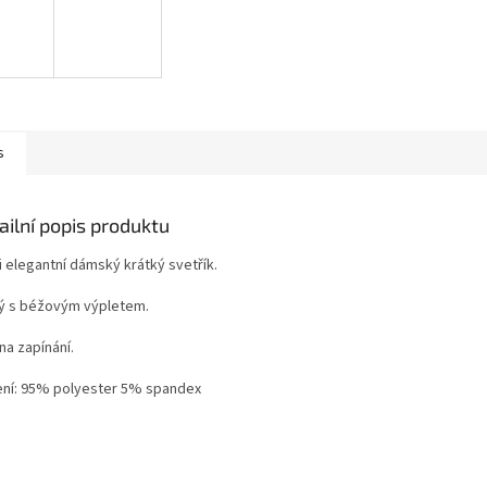
s
ailní popis produktu
i elegantní dámský krátký svetřík.
ý s béžovým výpletem.
na zapínání.
ení: 95% polyester 5% spandex