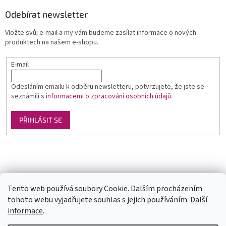
Odebírat newsletter
Vložte svůj e-mail a my vám budeme zasílat informace o nových
produktech na našem e-shopu.
E-mail
Odesláním emailu k odběru newsletteru, potvrzujete, že jste se
seznámili s
informacemi o zpracování osobních údajů
.
PŘIHLÁSIT SE
Luxusní pánská móda
GLAMI
Levné ubytování v Orlických horách
Tento web používá soubory Cookie. Dalším procházením
tohoto webu vyjadřujete souhlas s jejich používáním.
Další
informace
.