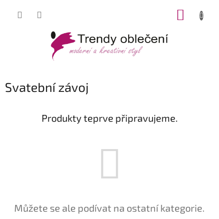
Přejít
NÁKUP
na
obsah
KOŠÍK
Svatební závoj
Produkty teprve připravujeme.
Můžete se ale podívat na ostatní kategorie.