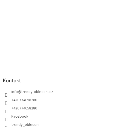
a
t
í
Kontakt
info
@
trendy-obleceni.cz
+420774058280
+420774058280
Facebook
trendy_obleceni