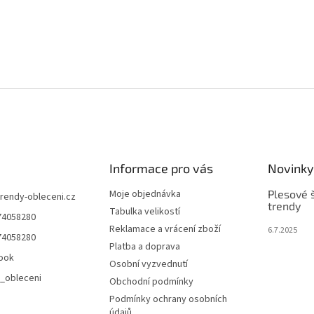
Informace pro vás
Novinky
Moje objednávka
Plesové š
trendy-obleceni.cz
trendy
Tabulka velikostí
74058280
Reklamace a vrácení zboží
6.7.2025
74058280
Platba a doprava
ook
Osobní vyzvednutí
_obleceni
Obchodní podmínky
Podmínky ochrany osobních
údajů