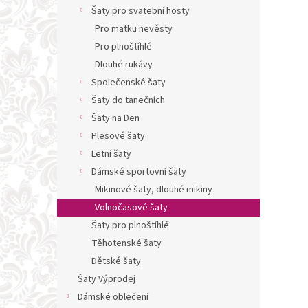
n
Šaty pro svatební hosty
e
Pro matku nevěsty
l
Pro plnoštíhlé
Dlouhé rukávy
Společenské šaty
Šaty do tanečních
Šaty na Den
Plesové šaty
Letní šaty
Dámské sportovní šaty
Mikinové šaty, dlouhé mikiny
Volnočasové šaty
Šaty pro plnoštíhlé
Těhotenské šaty
Dětské šaty
Šaty Výprodej
Dámské oblečení