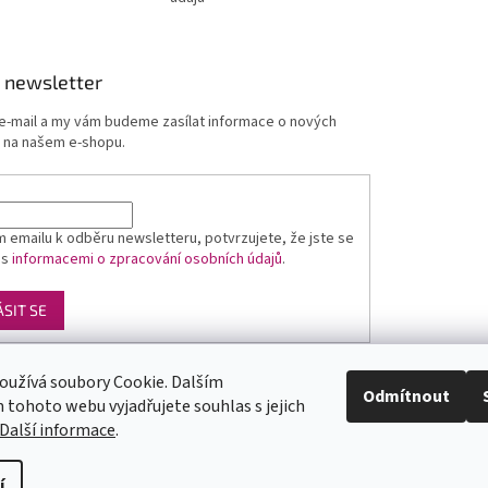
 newsletter
 e-mail a my vám budeme zasílat informace o nových
 na našem e-shopu.
 emailu k odběru newsletteru, potvrzujete, že jste se
 s
informacemi o zpracování osobních údajů
.
ÁSIT SE
oužívá soubory Cookie. Dalším
Luxusní pánská móda
GLAMI
Levné ubytování v Orlických horách
Odmítnout
tohoto webu vyjadřujete souhlas s jejich
Další informace
.
yste
y
pod
í