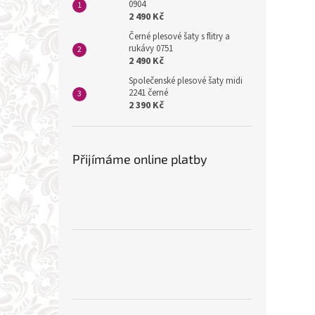
0904
2 490 Kč
Černé plesové šaty s flitry a
rukávy 0751
2 490 Kč
Společenské plesové šaty midi
2241 černé
2 390 Kč
Přijímáme online platby