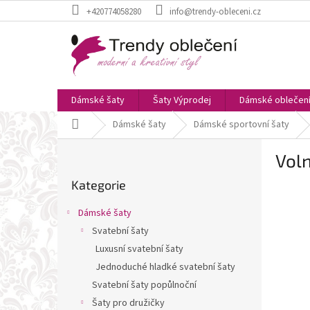
Přejít
+420774058280
info@trendy-obleceni.cz
na
obsah
Dámské šaty
Šaty Výprodej
Dámské oblečen
Domů
Dámské šaty
Dámské sportovní šaty
P
Vol
o
Přeskočit
s
Kategorie
kategorie
t
r
Dámské šaty
a
Svatební šaty
n
Luxusní svatební šaty
n
í
Jednoduché hladké svatební šaty
p
Svatební šaty popůlnoční
a
Šaty pro družičky