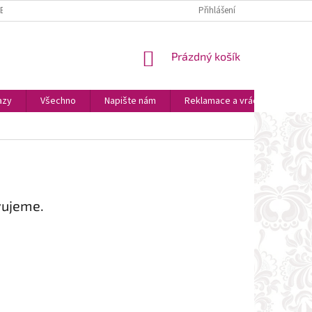
ZBOŽÍ
PLATBA A DOPRAVA
OSOBNÍ VYZVEDNUTÍ
Přihlášení
OBCHODNÍ P
NÁKUPNÍ
Prázdný košík
KOŠÍK
azy
Všechno
Napište nám
Reklamace a vrácení zboží
vujeme.