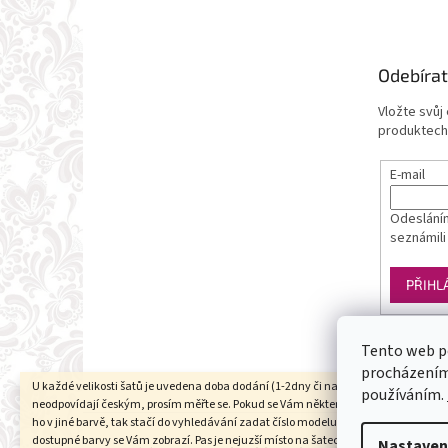
Odebírat
Vložte svůj
produktech
E-mail
Odesláním
seznámili
PŘIHL
Tento web p
procházením 
U každé velikosti šatů je uvedena doba dodání (1-2dny či na objednání). Velikosti
používáním.
neodpovídají českým, prosím měřte se. Pokud se Vám některý model líbí a chtěli b
ho v jiné barvě, tak stačí do vyhledávání zadat číslo modelu(třeba 1960) a všechn
dostupné barvy se Vám zobrazí. Pas je nejuzší místo na šatech (většinou cca 6cm 
Nastaven