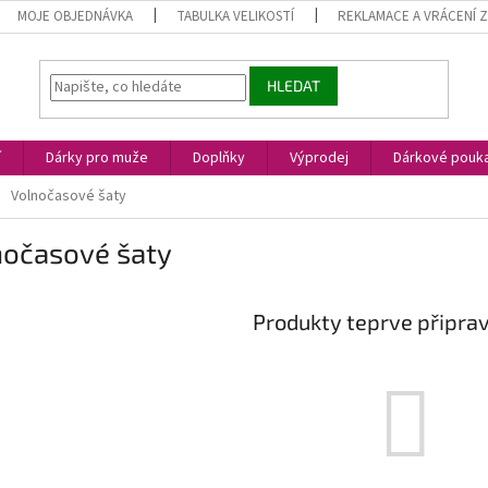
MOJE OBJEDNÁVKA
TABULKA VELIKOSTÍ
REKLAMACE A VRÁCENÍ 
HLEDAT
í
Dárky pro muže
Doplňky
Výprodej
Dárkové pouk
Volnočasové šaty
nočasové šaty
Produkty teprve připra