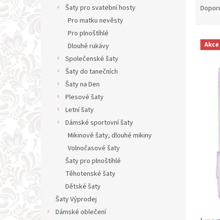
n
a
Šaty pro svatební hosty
Dopor
e
z
Pro matku nevěsty
l
e
Pro plnoštíhlé
V
n
Akce
Dlouhé rukávy
ý
í
Společenské šaty
p
p
i
r
Šaty do tanečních
s
o
Šaty na Den
p
d
Plesové šaty
r
u
Letní šaty
o
k
Dámské sportovní šaty
d
t
Mikinové šaty, dlouhé mikiny
u
ů
k
Volnočasové šaty
t
Šaty pro plnoštíhlé
ů
Těhotenské šaty
Dětské šaty
Šaty Výprodej
Dámské oblečení