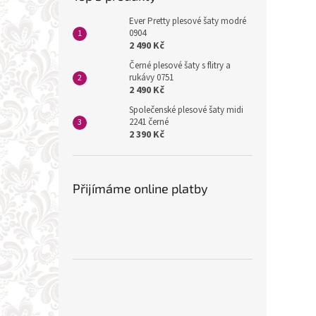
Ever Pretty plesové šaty modré
0904
2 490 Kč
Černé plesové šaty s flitry a
rukávy 0751
2 490 Kč
Společenské plesové šaty midi
2241 černé
2 390 Kč
Přijímáme online platby