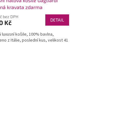
ní fialová košile Gagliardi
ná kravata zdarma
Kč bez DPH
DETAIL
0 Kč
 luxusní košile, 100% bavlna,
no z Itálie, poslední kus, velikost 41
O
v
l
á
d
a
c
í
p
r
v
k
y
v
ý