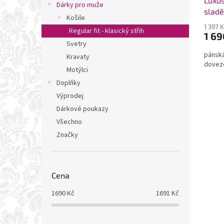
Luxus
Dárky pro muže
sladě
Košile
1 397 
Regular fit - klasický střih
1 69
Svetry
pánská
Kravaty
doveze
Motýlci
Doplňky
Výprodej
Dárkové poukazy
Všechno
Značky
Cena
1690
Kč
1691
Kč