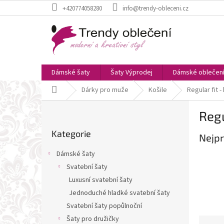
Přejít
+420774058280
info@trendy-obleceni.cz
na
obsah
Dámské šaty
Šaty Výprodej
Dámské oblečen
Domů
Dárky pro muže
Košile
Regular fit -
P
Regu
o
Přeskočit
s
Kategorie
kategorie
Nejpr
t
r
Dámské šaty
a
Svatební šaty
n
Luxusní svatební šaty
n
í
Jednoduché hladké svatební šaty
p
Svatební šaty popůlnoční
a
Šaty pro družičky
Ř