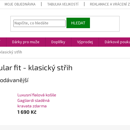
MOJE OBJEDNÁVKA
TABULKA VELIKOSTÍ
REKLAMACE A VRÁCENÍ 
HLEDAT
í
Dárky pro muže
Doplňky
Výprodej
Dárkové pouk
 klasický střih
lar fit - klasický střih
odávanější
Luxusní fialová košile
Gagliardi sladěná
kravata zdarma
1 690 Kč