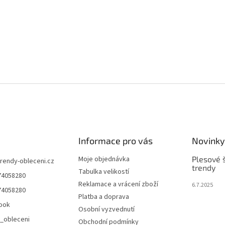
Informace pro vás
Novinky
Moje objednávka
Plesové š
trendy-obleceni.cz
trendy
Tabulka velikostí
74058280
Reklamace a vrácení zboží
6.7.2025
74058280
Platba a doprava
ook
Osobní vyzvednutí
_obleceni
Obchodní podmínky