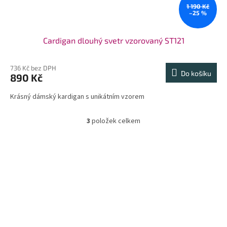
1 190 Kč
–25 %
Cardigan dlouhý svetr vzorovaný ST121
736 Kč bez DPH
Do košíku
890 Kč
Krásný dámský kardigan s unikátním vzorem
3
položek celkem
O
v
l
á
d
a
c
í
p
r
v