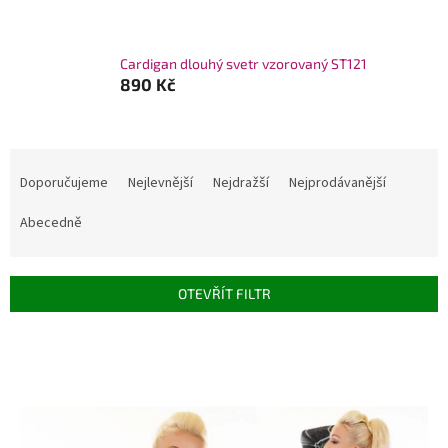
Cardigan dlouhý svetr vzorovaný ST121
890 Kč
Ř
a
Doporučujeme
Nejlevnější
Nejdražší
Nejprodávanější
z
e
Abecedně
n
í
p
OTEVŘÍT FILTR
r
o
V
d
ý
u
p
k
i
t
s
ů