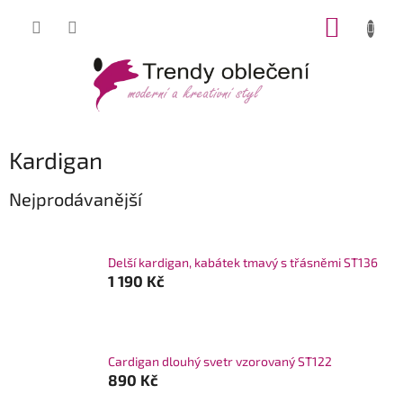
Přejít
NÁKUP
na
obsah
KOŠÍK
Kardigan
Nejprodávanější
Delší kardigan, kabátek tmavý s třásněmi ST136
1 190 Kč
Cardigan dlouhý svetr vzorovaný ST122
890 Kč