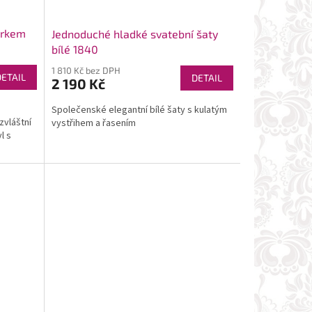
arkem
Jednoduché hladké svatební šaty
bílé 1840
1 810 Kč bez DPH
DETAIL
DETAIL
2 190 Kč
Společenské elegantní bílé šaty s kulatým
zvláštní
vystřihem a řasením
l s