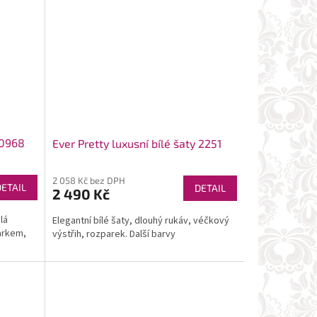
 0968
Ever Pretty luxusní bílé šaty 2251
2 058 Kč bez DPH
DETAIL
DETAIL
2 490 Kč
lá
Elegantní bílé šaty, dlouhý rukáv, véčkový
arkem,
výstřih, rozparek. Další barvy