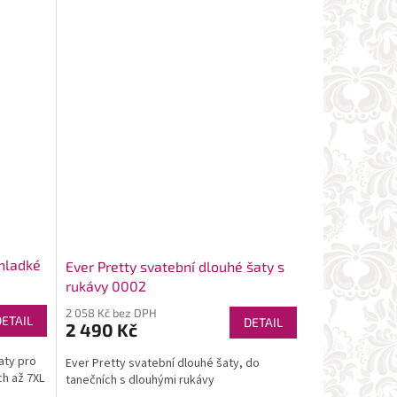
 hladké
Ever Pretty svatební dlouhé šaty s
rukávy 0002
2 058 Kč bez DPH
DETAIL
DETAIL
2 490 Kč
aty pro
Ever Pretty svatební dlouhé šaty, do
ch až 7XL
tanečních s dlouhými rukávy