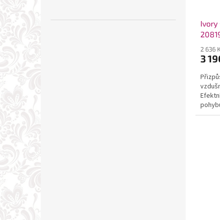
Ivory
2081
2 636 
3 19
Přizpů
vzdušn
Efektn
pohybu
popůln