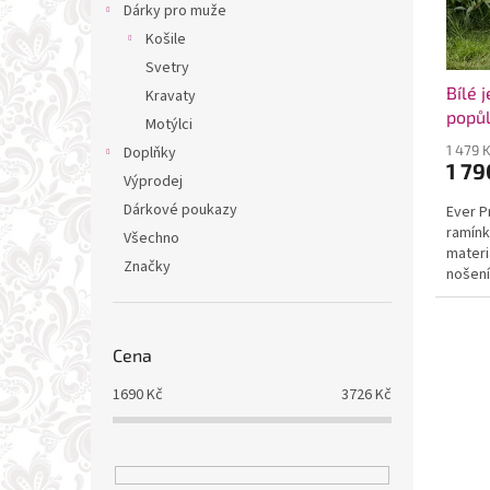
Dárky pro muže
Košile
Svetry
Bílé 
Kravaty
popůl
Motýlci
1 479 
Doplňky
1 79
Výprodej
Dárkové poukazy
Ever P
ramínk
Všechno
materi
Značky
nošení
Cena
1690
Kč
3726
Kč