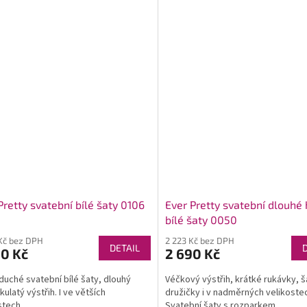
Pretty svatební bílé šaty 0106
Ever Pretty svatební dlouhé
bílé šaty 0050
Kč bez DPH
2 223 Kč bez DPH
DETAIL
90 Kč
2 690 Kč
uché svatební bílé šaty, dlouhý
Véčkový výstřih, krátké rukávky, š
kulatý výstřih. I ve větších
družičky i v nadměrných velikoste
stech.
Svatební šaty s rozparkem