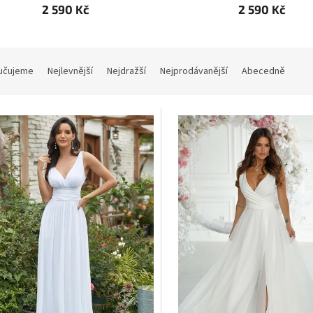
2 590 Kč
2 590 Kč
učujeme
Nejlevnější
Nejdražší
Nejprodávanější
Abecedně