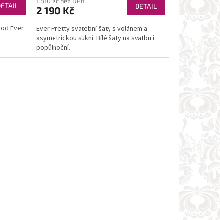
1 810 Kč bez DPH
DETAIL
DETAIL
2 190 Kč
 od Ever
Ever Pretty svatební šaty s volánem a
asymetrickou sukní. Bílé šaty na svatbu i
popůlnoční.