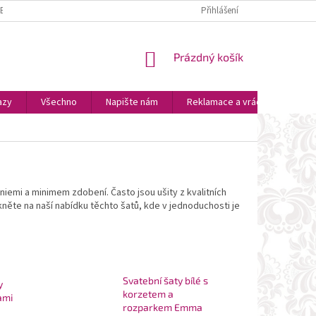
ZBOŽÍ
PLATBA A DOPRAVA
OSOBNÍ VYZVEDNUTÍ
Přihlášení
OBCHODNÍ P
NÁKUPNÍ
Prázdný košík
KOŠÍK
azy
Všechno
Napište nám
Reklamace a vrácení zboží
iemi a minimem zdobení. Často jsou ušity z kvalitních
Mrkněte na naší nabídku těchto šatů, kde v jednoduchosti je
Svatební šaty bílé s
y
korzetem a
ami
rozparkem Emma