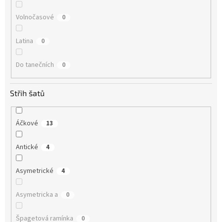
Volnočasové
0
Latina
0
Do tanečních
0
Střih šatů
Áčkové
13
Antické
4
Asymetrické
4
Asymetricka a
0
Špagetová ramínka
0