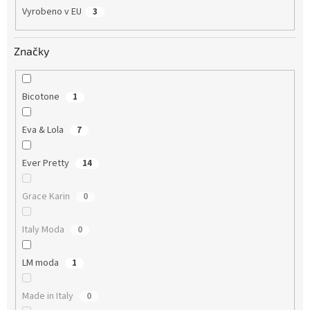
Vyrobeno v EU
3
Značky
Bicotone
1
Eva & Lola
7
Ever Pretty
14
Grace Karin
0
Italy Moda
0
LM moda
1
Made in Italy
0