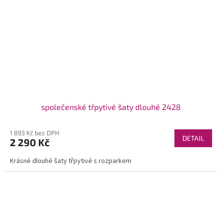
společenské třpytivé šaty dlouhé 2428
1 893 Kč bez DPH
DETAIL
2 290 Kč
Krásné dlouhé šaty třpytivé s rozparkem