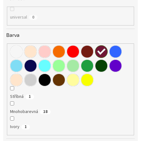
universal
0
Barva
Stříbná
1
Mnohobarevná
18
Ivory
1