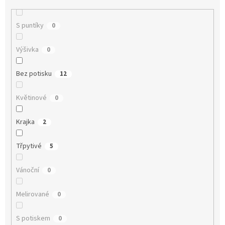
S puntíky
0
Výšivka
0
Bez potisku
12
Květinové
0
Krajka
2
Třpytivé
5
Vánoční
0
Melirované
0
S potiskem
0