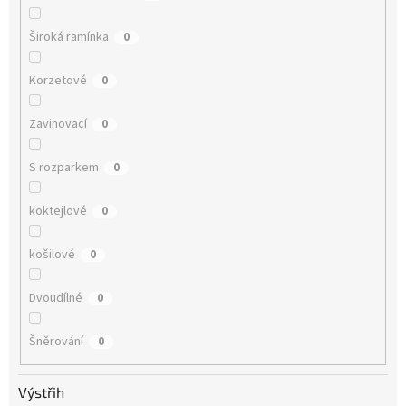
Široká ramínka
0
Korzetové
0
Zavinovací
0
S rozparkem
0
koktejlové
0
košilové
0
Dvoudílné
0
Šněrování
0
Výstřih