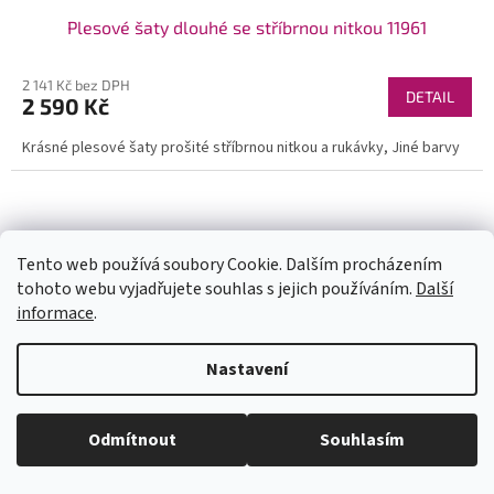
Plesové šaty dlouhé se stříbrnou nitkou 11961
2 141 Kč bez DPH
DETAIL
2 590 Kč
Krásné plesové šaty prošité stříbrnou nitkou a rukávky, Jiné barvy
Tento web používá soubory Cookie. Dalším procházením
tohoto webu vyjadřujete souhlas s jejich používáním.
Další
informace
.
U každé velikosti šatů je uvedena doba dodání (1-2dny či na
Nastavení
objednání). Velikosti neodpovídají českým, prosím měřte se. Pokud se
Vám některý model líbí a chtěli byste ho v jiné barvě, tak stačí do
vyhledávání zadat číslo modelu(třeba 1960) a všechny dostupné barvy
se Vám zobrazí. Pas je nejuzší místo na šatech (většinou cca 6cm pod
Odmítnout
Souhlasím
prsy - neměřte pupík)! Kdyby jste měli jakékoli dotazy pište. Krásný den.