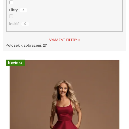
Flitry
3
lesklé
0
VYMAZAT FILTRY
Položek k zobrazení:
27
V
Novinka
ý
p
i
s
p
r
o
d
u
k