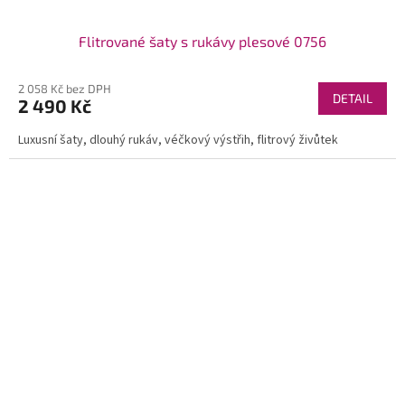
Flitrované šaty s rukávy plesové 0756
2 058 Kč bez DPH
DETAIL
2 490 Kč
Luxusní šaty, dlouhý rukáv, véčkový výstřih, flitrový živůtek