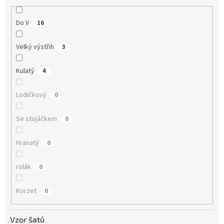
Do V
16
Velký výstřih
3
Kulatý
4
Lodičkový
0
Se stojáčkem
0
Hranatý
0
rolák
0
Korzet
0
Vzor šatů