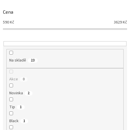
o
d
Cena
u
590
Kč
3629
Kč
k
t
ů
Na skladě
23
Akce
0
Novinka
2
Tip
1
Black
1