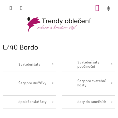
Přejít
NÁKUP
na
obsah
KOŠÍK
L/40 Bordo
Svatební šaty
Svatební šaty
popůlnoční
Šaty pro svatební
Šaty pro družičky
hosty
Společenské šaty
Šaty do tanečních