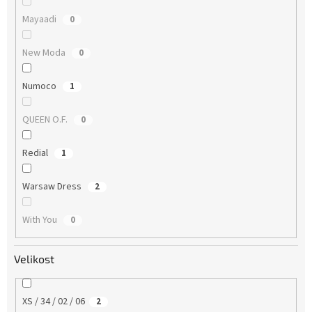
Mayaadi
0
New Moda
0
Numoco
1
QUEEN O.F.
0
Redial
1
Warsaw Dress
2
With You
0
Velikost
XS / 34 / 02 / 06
2