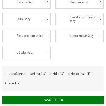
Šaty na Den
Plesové šaty
Dámské sportovní
Letní šaty
šaty
Šaty pro plnoštíhlé
Těhotenské šaty
Dětské šaty
Ř
a
Doporučujeme
Nejlevnější
Nejdražší
Nejprodávanější
z
e
Abecedně
n
í
p
ZAVŘÍT FILTR
r