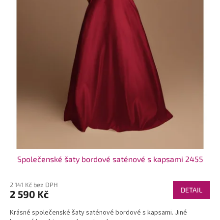
t
ů
Společenské šaty bordové saténové s kapsami 2455
2 141 Kč bez DPH
DETAIL
2 590 Kč
Krásné společenské šaty saténové bordové s kapsami. Jiné