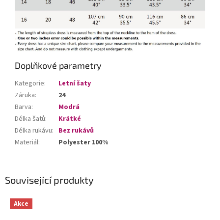
Doplňkové parametry
Kategorie
:
Letní šaty
Záruka
:
24
Barva
:
Modrá
Délka šatů
:
Krátké
Délka rukávu
:
Bez rukávů
Materiál
:
Polyester 100%
Související produkty
Akce