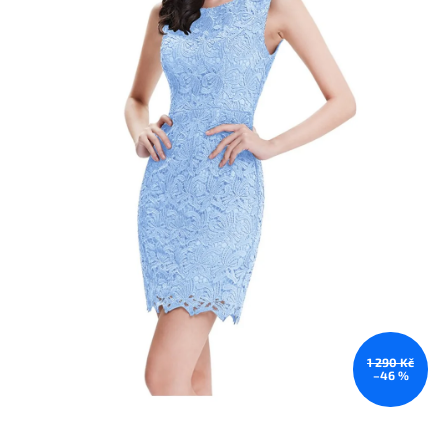
1 290 Kč
–46 %