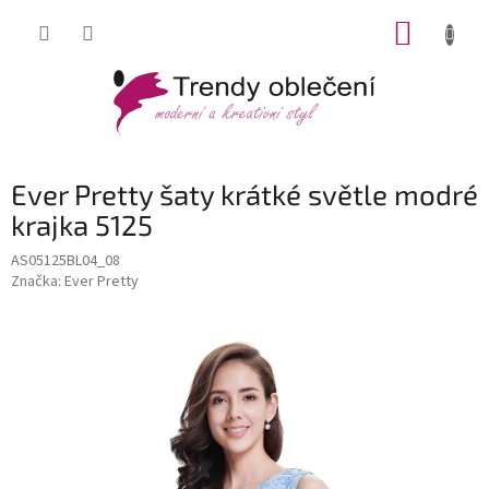
Přejít
NÁKUP
na
obsah
KOŠÍK
Ever Pretty šaty krátké světle modré
krajka 5125
AS05125BL04_08
Značka:
Ever Pretty