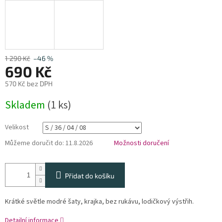
1 290 Kč
–46 %
690 Kč
570 Kč bez DPH
Měrná
Skladem
(1 ks)
cena:
Velikost
Můžeme doručit do:
11.8.2026
Možnosti doručení
Přidat do košíku
Krátké světle modré šaty, krajka, bez rukávu, lodičkový výstřih.
Detailní informace