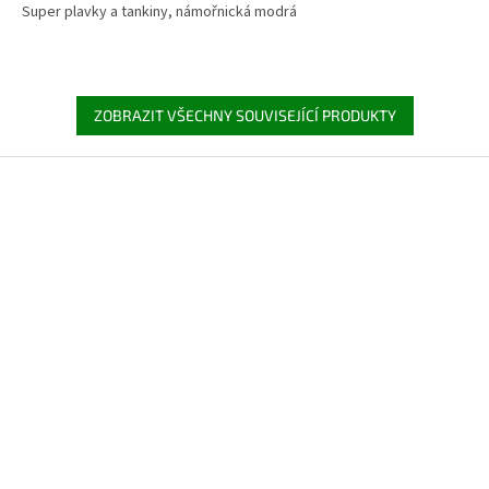
Super plavky a tankiny, námořnická modrá
ZOBRAZIT VŠECHNY SOUVISEJÍCÍ PRODUKTY
Z
á
p
a
t
í