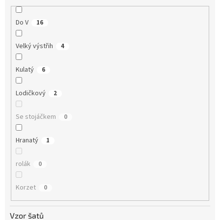
Do V
16
Velký výstřih
4
Kulatý
6
Lodičkový
2
Se stojáčkem
0
Hranatý
1
rolák
0
Korzet
0
Vzor šatů