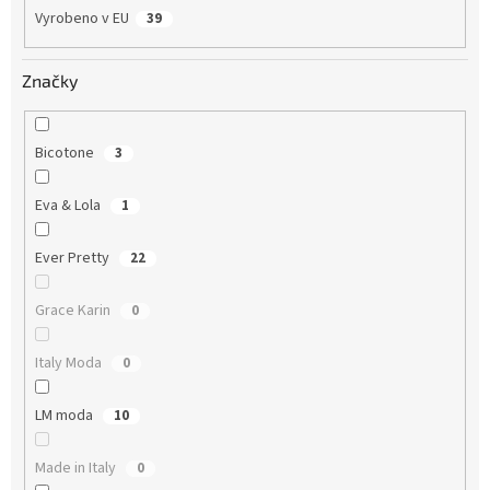
Vyrobeno v EU
39
Značky
Bicotone
3
Eva & Lola
1
Ever Pretty
22
Grace Karin
0
Italy Moda
0
LM moda
10
Made in Italy
0