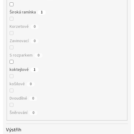
Široká ramínka
1
Korzetové
0
Zavinovací
0
S rozparkem
0
koktejlové
1
košilové
0
Dvoudílné
0
Šněrování
0
Výstřih