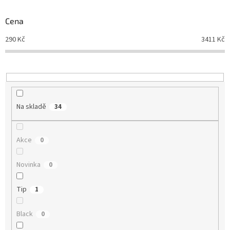
o
d
Cena
u
290
Kč
3411
Kč
k
t
ů
Na skladě
34
Akce
0
Novinka
0
Tip
1
Black
0