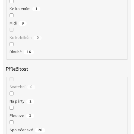
Ke kolenům
1
Midi
9
Ke kotníkům
0
Dlouhé
16
Příležitost
Svatební
0
Na párty
2
Plesové
1
Společenské
20