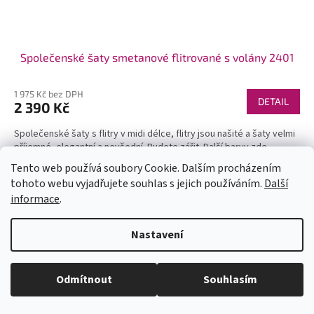
Společenské šaty smetanové flitrované s volány 2401
1 975 Kč bez DPH
DETAIL
2 390 Kč
Společenské šaty s flitry v midi délce, flitry jsou našité a šaty velmi
příjemné, elegantní a nevšední. Budete zářit. Další barvy zde.
Tento web používá soubory Cookie. Dalším procházením
tohoto webu vyjadřujete souhlas s jejich používáním.
Další
informace
.
U každé velikosti šatů je uvedena doba dodání (1-2dny či na
Nastavení
objednání). Velikosti neodpovídají českým, prosím měřte se. Pokud se
Vám některý model líbí a chtěli byste ho v jiné barvě, tak stačí do
vyhledávání zadat číslo modelu(třeba 1960) a všechny dostupné barvy
se Vám zobrazí. Pas je nejuzší místo na šatech (většinou cca 6cm pod
Odmítnout
Souhlasím
prsy - neměřte pupík)! Kdyby jste měli jakékoli dotazy pište. Krásný den.