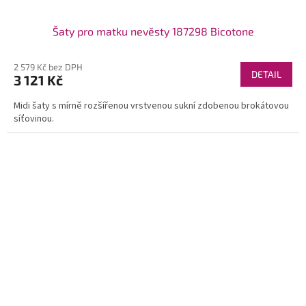
Šaty pro matku nevěsty 187298 Bicotone
2 579 Kč bez DPH
DETAIL
3 121 Kč
Midi šaty s mírně rozšířenou vrstvenou sukní zdobenou brokátovou
síťovinou.