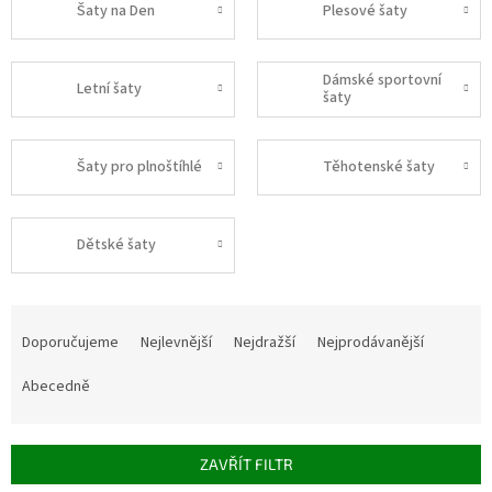
Šaty na Den
Plesové šaty
Dámské sportovní
Letní šaty
šaty
Šaty pro plnoštíhlé
Těhotenské šaty
Dětské šaty
Ř
a
Doporučujeme
Nejlevnější
Nejdražší
Nejprodávanější
z
e
Abecedně
n
í
p
ZAVŘÍT FILTR
r