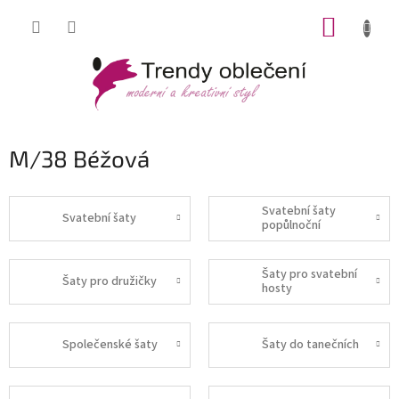
Přejít
NÁKUP
na
obsah
KOŠÍK
M/38 Béžová
Svatební šaty
Svatební šaty
popůlnoční
Šaty pro svatební
Šaty pro družičky
hosty
Společenské šaty
Šaty do tanečních