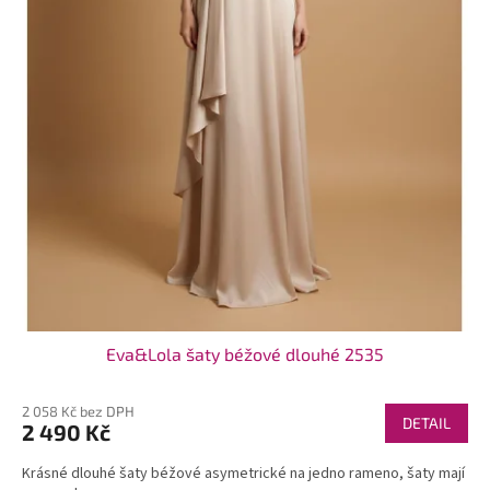
t
ů
Eva&Lola šaty béžové dlouhé 2535
2 058 Kč bez DPH
DETAIL
2 490 Kč
Krásné dlouhé šaty béžové asymetrické na jedno rameno, šaty mají