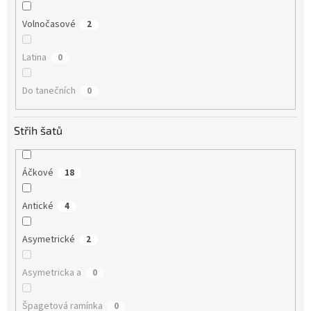
Volnočasové
2
Latina
0
Do tanečních
0
Střih šatů
Áčkové
18
Antické
4
Asymetrické
2
Asymetricka a
0
Špagetová ramínka
0