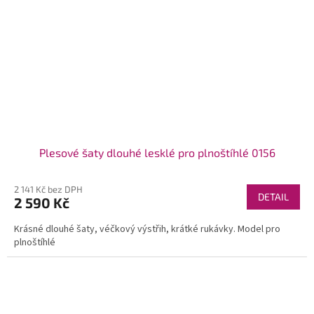
Plesové šaty dlouhé lesklé pro plnoštíhlé 0156
2 141 Kč bez DPH
DETAIL
2 590 Kč
Krásné dlouhé šaty, véčkový výstřih, krátké rukávky. Model pro
plnoštíhlé