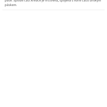
pase. Spodní část kreace je vrstvená, spojená s horní částí širokým
páskem.