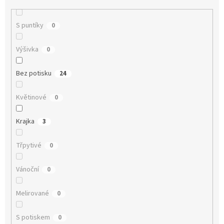
S puntíky
0
Výšivka
0
Bez potisku
24
Květinové
0
Krajka
3
Třpytivé
0
Vánoční
0
Melirované
0
S potiskem
0