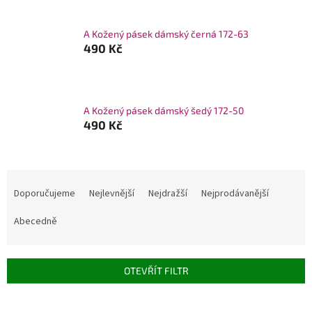
A Kožený pásek dámský černá 172-63
490 Kč
A Kožený pásek dámský šedý 172-50
490 Kč
Ř
a
Doporučujeme
Nejlevnější
Nejdražší
Nejprodávanější
z
e
Abecedně
n
í
p
OTEVŘÍT FILTR
r
o
V