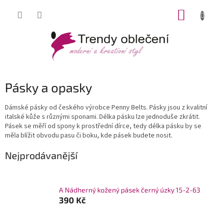
Přejít
NÁKUP
na
obsah
KOŠÍK
Pásky a opasky
Dámské pásky od českého výrobce Penny Belts. Pásky jsou z kvalitní
italské kůže s různými sponami. Délka pásku lze jednoduše zkrátit.
Pásek se měří od spony k prostřední dírce, tedy délka pásku by se
měla blížit obvodu pasu či boku, kde pásek budete nosit.
Nejprodávanější
A Nádherný kožený pásek černý úzky 15-2-63
390 Kč