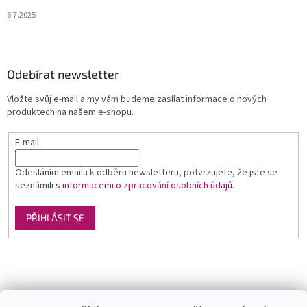
6.7.2025
Odebírat newsletter
Vložte svůj e-mail a my vám budeme zasílat informace o nových
produktech na našem e-shopu.
E-mail
Odesláním emailu k odběru newsletteru, potvrzujete, že jste se
seznámili s
informacemi o zpracování osobních údajů
.
PŘIHLÁSIT SE
Luxusní pánská móda
GLAMI
Levné ubytování v Orlických horách