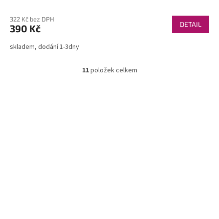
322 Kč bez DPH
DETAIL
390 Kč
skladem, dodání 1-3dny
11
položek celkem
O
v
l
á
d
a
c
í
p
r
v
k
y
v
ý
p