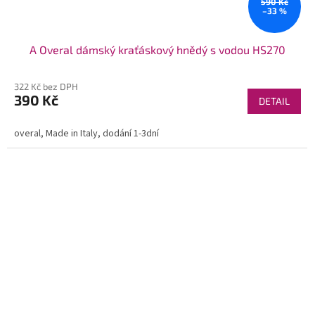
590 Kč
–33 %
A Overal dámský kraťáskový hnědý s vodou HS270
322 Kč bez DPH
390 Kč
DETAIL
overal, Made in Italy, dodání 1-3dní