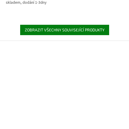
skladem, dodání 1-3dny
ZOBRAZIT VŠECHNY SOUVISEJÍCÍ PRODUKTY
Z
á
p
a
t
í