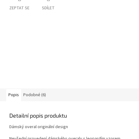
ZEPTAT SE
SDÍLET
Popis
Podobné (6)
Detailní popis produktu
Dámský overal originální design
Nevšední provedení dámského overalu s leopardím vzorem