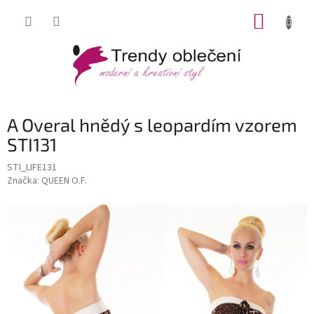
Přejít
NÁKUP
na
obsah
KOŠÍK
A Overal hnědý s leopardím vzorem
STI131
STI_LIFE131
Značka:
QUEEN O.F.