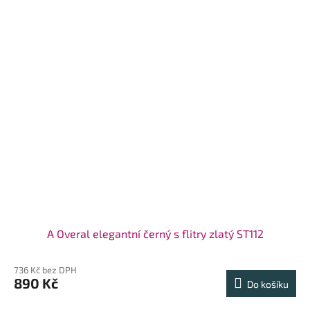
A Overal elegantní černý s flitry zlatý ST112
736 Kč bez DPH
890 Kč
Do košíku