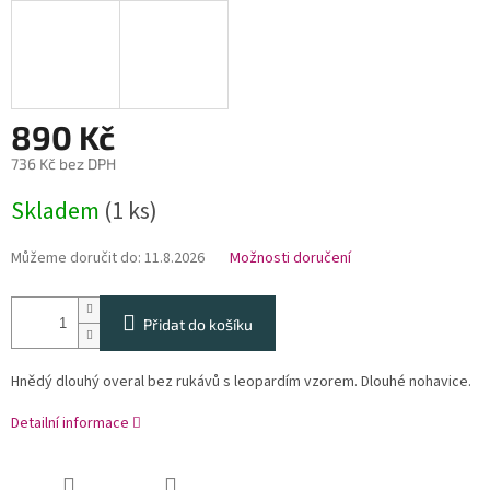
890 Kč
736 Kč bez DPH
Měrná
Skladem
(1 ks)
cena:
Můžeme doručit do:
11.8.2026
Možnosti doručení
Přidat do košíku
Hnědý dlouhý overal bez rukávů s leopardím vzorem. Dlouhé nohavice.
Detailní informace