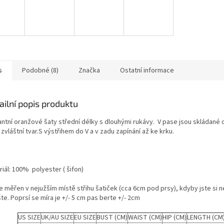
s
Podobné (8)
Značka
Ostatní informace
ailní popis produktu
antní oranžové šaty střední délky s dlouhými rukávy. V pase jsou skládané 
zvláštní tvar.S výstřihem do V a v zadu zapínání až ke krku.
iál: 100% polyester ( šifon)
e měřen v nejužším místě střihu šatiček (cca 6cm pod prsy), kdyby jste si neb
te. Poprsí se míra je +/- 5 cm pas berte +/- 2cm
US SIZE
UK/AU SIZE
EU SIZE
BUST (CM)
WAIST (CM)
HIP (CM)
LENGTH (CM