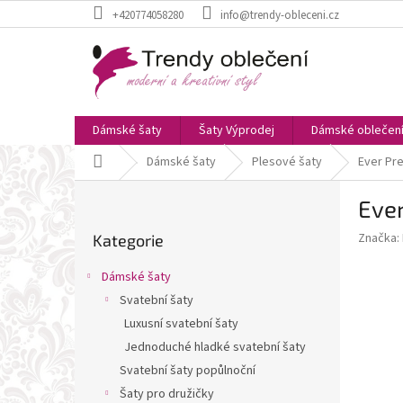
Přejít
+420774058280
info@trendy-obleceni.cz
na
obsah
Dámské šaty
Šaty Výprodej
Dámské oblečen
Domů
Dámské šaty
Plesové šaty
Ever Pr
P
Ever
o
Přeskočit
s
Značka:
Kategorie
kategorie
t
r
Dámské šaty
a
Svatební šaty
n
Luxusní svatební šaty
n
í
Jednoduché hladké svatební šaty
p
Svatební šaty popůlnoční
a
Šaty pro družičky