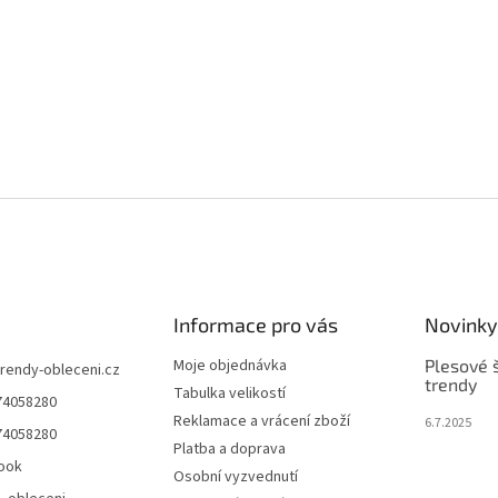
Informace pro vás
Novinky
Moje objednávka
Plesové š
trendy-obleceni.cz
trendy
Tabulka velikostí
74058280
Reklamace a vrácení zboží
6.7.2025
74058280
Platba a doprava
ook
Osobní vyzvednutí