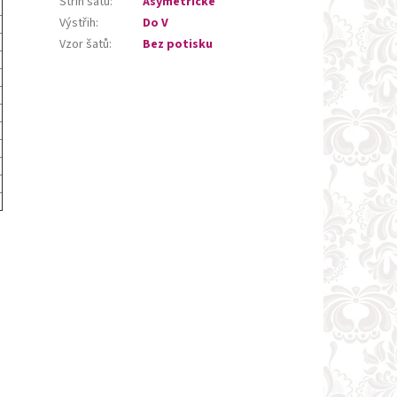
Střih šatů
:
Asymetrické
Výstřih
:
Do V
Vzor šatů
:
Bez potisku