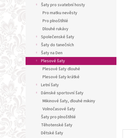
n
Šaty pro svatební hosty
e
Pro matku nevěsty
l
Pro plnoštíhlé
Dlouhé rukávy
Společenské šaty
Šaty do tanečních
Šaty na Den
Plesové šaty
Plesové šaty dlouhé
Plesové šaty krátké
Letní šaty
Dámské sportovní šaty
Mikinové šaty, dlouhé mikiny
Volnočasové šaty
Šaty pro plnoštíhlé
Těhotenské šaty
Dětské šaty