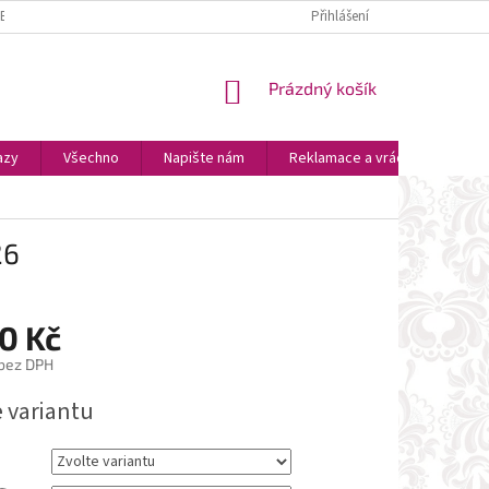
ZBOŽÍ
PLATBA A DOPRAVA
OSOBNÍ VYZVEDNUTÍ
Přihlášení
OBCHODNÍ P
NÁKUPNÍ
Prázdný košík
KOŠÍK
azy
Všechno
Napište nám
Reklamace a vrácení zboží
26
0 Kč
bez DPH
e variantu