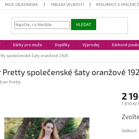
MOJE OBJEDNÁVKA
TABULKA VELIKOSTÍ
REKLAMACE A VRÁCENÍ 
HLEDAT
í
Dárky pro muže
Doplňky
Výprodej
Dárkové pouk
etty společenské šaty oranžové 1926
 Pretty společenské šaty oranžové 19
Ever Pretty
2 19
1 810 Kč
Měrná
Zvolt
cena:
Velikost