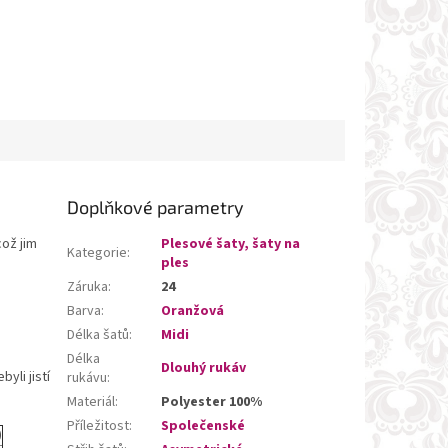
Doplňkové parametry
což jim
Plesové šaty, šaty na
Kategorie
:
ples
Záruka
:
24
Barva
:
Oranžová
Délka šatů
:
Midi
Délka
Dlouhý rukáv
yli jistí
rukávu
:
Materiál
:
Polyester 100%
Příležitost
:
Společenské
)