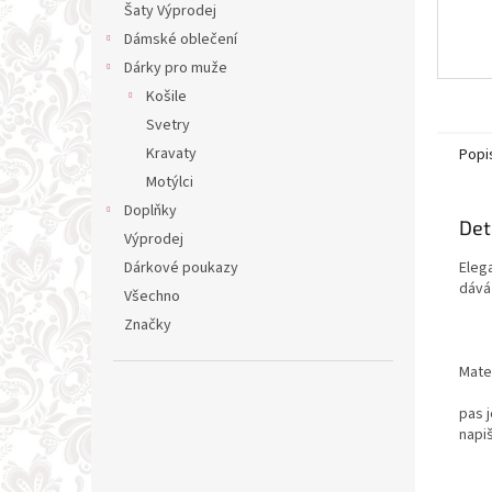
Šaty Výprodej
Dámské oblečení
Dárky pro muže
Košile
Svetry
Kravaty
Popi
Motýlci
Doplňky
Det
Výprodej
Eleg
Dárkové poukazy
dává 
Všechno
Značky
Mater
pas j
napiš