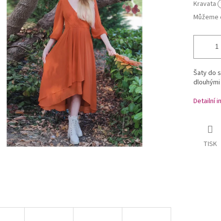
Kravata
Můžeme d
Šaty do s
dlouhými
Detailní 
TISK