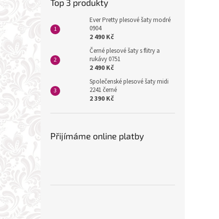
Top 3 produkty
Ever Pretty plesové šaty modré
0904
2 490 Kč
Černé plesové šaty s flitry a
rukávy 0751
2 490 Kč
Společenské plesové šaty midi
2241 černé
2 390 Kč
Přijímáme online platby