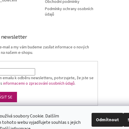
_obleceni
Obchodní podmínky
Podmínky ochrany osobních
údajů
 newsletter
 e-mail a my vám budeme zasílat informace o nových
 na našem e-shopu.
 emailu k odběru newsletteru, potvrzujete, že jste se
 s
informacemi o zpracování osobních údajů
.
ÁSIT SE
oužívá soubory Cookie. Dalším
Luxusní pánská móda
GLAMI
Levné ubytování v Orlických horách
Odmítnout
tohoto webu vyjadřujete souhlas s jejich
Další informace
.