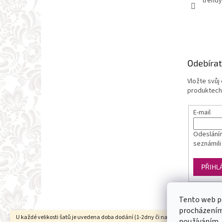
trendy
Odebírat
Vložte svůj
produktech
E-mail
Odesláním
seznámili
PŘIHL
Tento web p
procházením 
U každé velikosti šatů je uvedena doba dodání (1-2dny či na objednání). Velikosti
používáním.