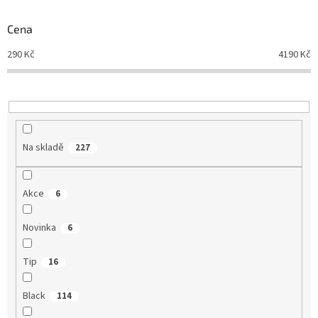
o
d
Cena
u
290
Kč
4190
Kč
k
t
ů
Na skladě
227
Akce
6
Novinka
6
Tip
16
Black
114