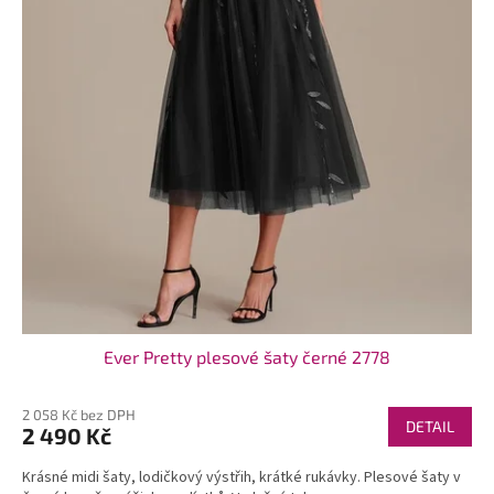
t
ů
Ever Pretty plesové šaty černé 2778
2 058 Kč bez DPH
DETAIL
2 490 Kč
Krásné midi šaty, lodičkový výstřih, krátké rukávky. Plesové šaty v