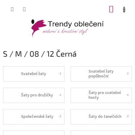
Přejít
NÁKUP
na
obsah
KOŠÍK
S / M / 08 / 12 Černá
Svatební šaty
Svatební šaty
popůlnoční
Šaty pro svatební
Šaty pro družičky
hosty
Společenské šaty
Šaty do tanečních