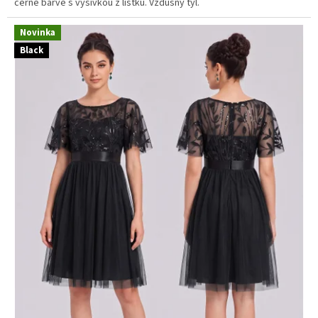
černé barvě s výšivkou z lístků. Vzdušný tyl.
Novinka
Black