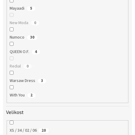
Mayaadi
5
New Moda
0
Numoco
30
QUEEN O.F.
4
Redial
0
Warsaw Dress
3
With You
2
Velikost
XS / 34 / 02 / 06
20