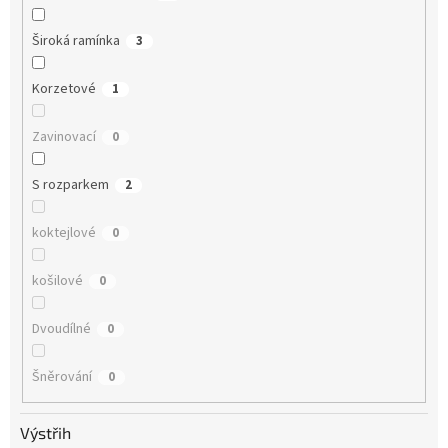
Široká ramínka
3
Korzetové
1
Zavinovací
0
S rozparkem
2
koktejlové
0
košilové
0
Dvoudílné
0
Šněrování
0
Výstřih