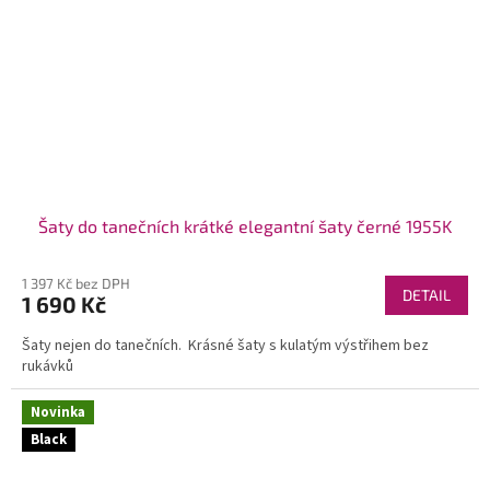
Šaty do tanečních krátké elegantní šaty černé 1955K
1 397 Kč bez DPH
DETAIL
1 690 Kč
Šaty nejen do tanečních. Krásné šaty s kulatým výstřihem bez
rukávků
Novinka
Black