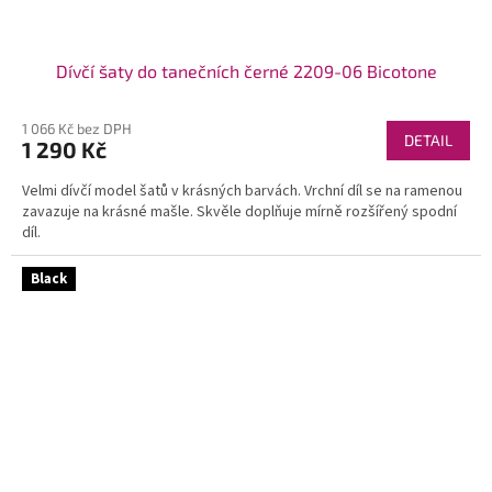
Dívčí šaty do tanečních černé 2209-06 Bicotone
1 066 Kč bez DPH
DETAIL
1 290 Kč
Velmi dívčí model šatů v krásných barvách. Vrchní díl se na ramenou
zavazuje na krásné mašle. Skvěle doplňuje mírně rozšířený spodní
díl.
Black