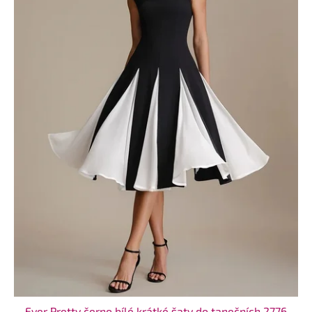
Ever Pretty černo bílé krátké šaty do tanečních 2776