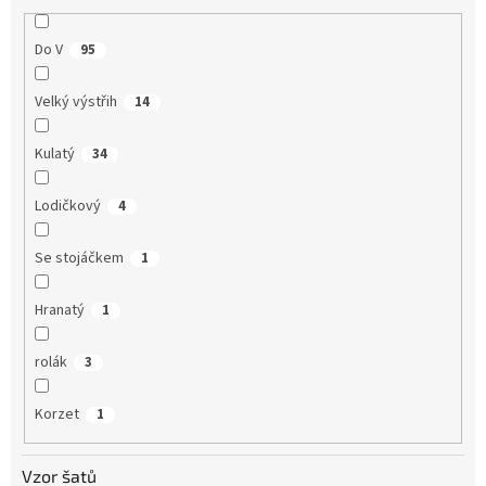
Do V
95
Velký výstřih
14
Kulatý
34
Lodičkový
4
Se stojáčkem
1
Hranatý
1
rolák
3
Korzet
1
Vzor šatů