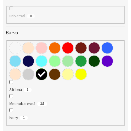
universal
0
Barva
Stříbná
1
Mnohobarevná
18
Ivory
1