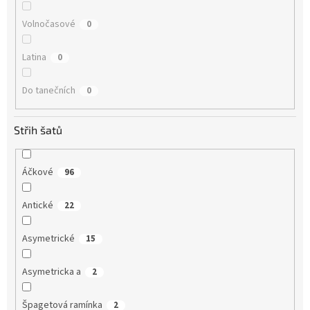
Volnočasové
0
Latina
0
Do tanečních
0
Střih šatů
Áčkové
96
Antické
22
Asymetrické
15
Asymetricka a
2
Špagetová ramínka
2