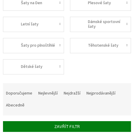
Šaty na Den
Plesové šaty
Dámské sportovní
Letní šaty
šaty
Šaty pro plnoštíhlé
Těhotenské šaty
Dětské šaty
Ř
a
Doporučujeme
Nejlevnější
Nejdražší
Nejprodávanější
z
e
Abecedně
n
í
p
ZAVŘÍT FILTR
r