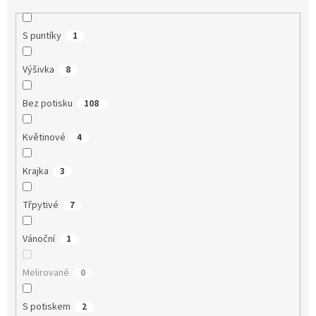
S puntíky
1
Výšivka
8
Bez potisku
108
Květinové
4
Krajka
3
Třpytivé
7
Vánoční
1
Melirované
0
S potiskem
2