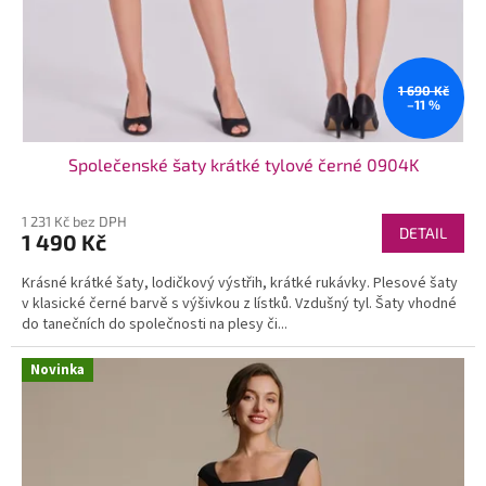
1 690 Kč
–11 %
Společenské šaty krátké tylové černé 0904K
1 231 Kč bez DPH
DETAIL
1 490 Kč
Krásné krátké šaty, lodičkový výstřih, krátké rukávky. Plesové šaty
v klasické černé barvě s výšivkou z lístků. Vzdušný tyl. Šaty vhodné
do tanečních do společnosti na plesy či...
Novinka