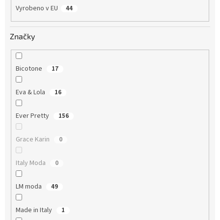
Vyrobeno v EU
44
Značky
Bicotone
17
Eva & Lola
16
Ever Pretty
156
Grace Karin
0
Italy Moda
0
LM moda
49
Made in Italy
1