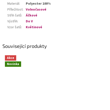
Materiál
:
Polyester 100%
Příležitost
:
Volnočasové
Střih šatů
:
Áčkové
Výstřih
:
Do V
Vzor šatů
:
Květinové
Související produkty
Akce
Novinka