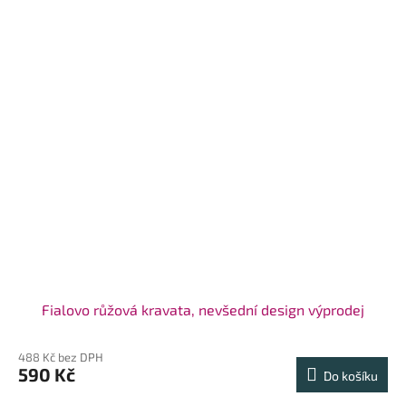
Fialovo růžová kravata, nevšední design výprodej
488 Kč bez DPH
590 Kč
Do košíku