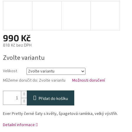
990 Kč
818 Kč bez DPH
Měrná
Zvolte variantu
cena:
Velikost
Můžeme doručit do:
Zvolte variantu
Možnosti doručení
Přidat do košíku
Ever Pretty černé šaty s květy, špagetová ramínka, velký výstřih.
Detailní informace