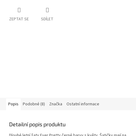
ZEPTAT SE
SDÍLET
Popis
Podobné (8)
Značka
Ostatní informace
Detailní popis produktu
Dlouhé letní šaty Ever Pretty černé barvy s květy. Šatičky mají na