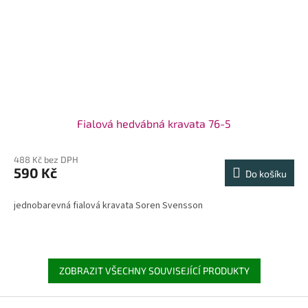
Fialová hedvábná kravata 76-5
488 Kč bez DPH
590 Kč
Do košíku
jednobarevná fialová kravata Soren Svensson
ZOBRAZIT VŠECHNY SOUVISEJÍCÍ PRODUKTY
Z