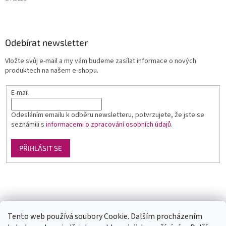
Odebírat newsletter
Vložte svůj e-mail a my vám budeme zasílat informace o nových
produktech na našem e-shopu.
E-mail
Odesláním emailu k odběru newsletteru, potvrzujete, že jste se
seznámili s
informacemi o zpracování osobních údajů
.
PŘIHLÁSIT SE
Luxusní pánská móda
GLAMI
Levné ubytování v Orlických horách
Tento web používá soubory Cookie. Dalším procházením