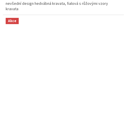
nevšední design hedvábná kravata, fialová s růžovými vzory
kravata
Akce