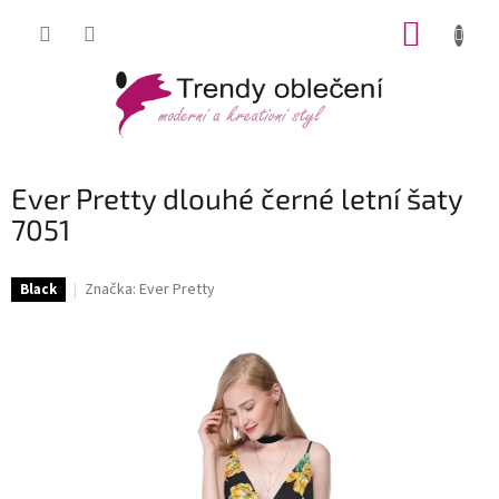
Přejít
NÁKUP
na
obsah
KOŠÍK
Ever Pretty dlouhé černé letní šaty
7051
Značka:
Ever Pretty
Black