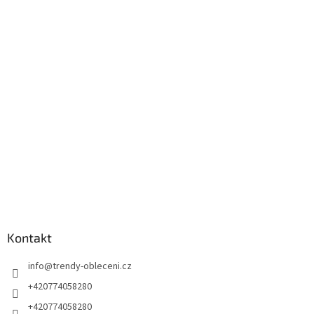
á
p
a
t
í
Kontakt
info
@
trendy-obleceni.cz
+420774058280
+420774058280