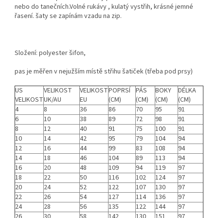
nebo do tanečních.Volné rukávy , kulatý vystřih, krásné jemné
řasení. šaty se zapínám vzadu na zip.
Složení: polyester šifon,
pas je měřen v nejužším místě střihu šatiček (třeba pod prsy)
US
VELIKOST
VELIKOST
POPRSÍ
PÁS
BOKY
DÉLKA
VELIKOST
UK/AU
EU
(CM)
(CM)
(CM)
(CM)
4
8
36
86
70
95
91
6
10
38
89
72
98
91
8
12
40
91
75
100
91
10
14
42
95
79
104
94
12
16
44
99
83
108
94
14
18
46
104
89
113
94
16
20
48
109
94
119
97
18
22
50
116
102
124
97
20
24
52
122
107
130
97
22
26
54
127
114
136
97
24
28
56
135
122
144
97
26
30
58
142
130
151
97