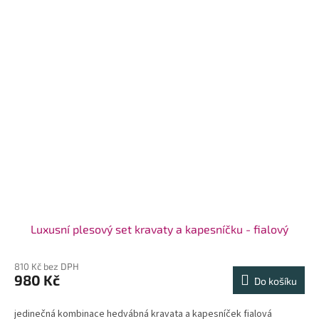
Luxusní plesový set kravaty a kapesníčku - fialový
810 Kč bez DPH
980 Kč
Do košíku
jedinečná kombinace hedvábná kravata a kapesníček fialová