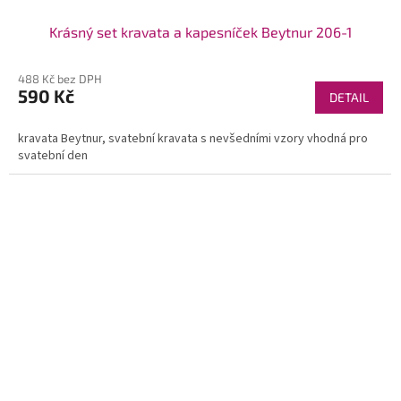
Krásný set kravata a kapesníček Beytnur 206-1
488 Kč bez DPH
590 Kč
DETAIL
kravata Beytnur, svatební kravata s nevšedními vzory vhodná pro
svatební den