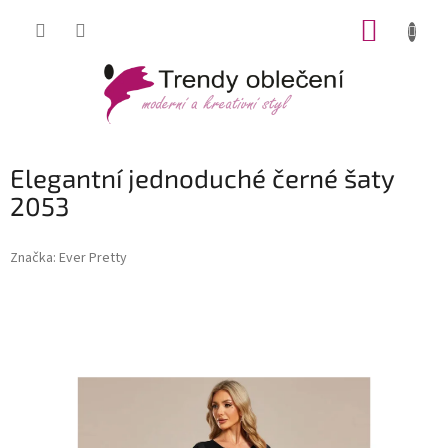
Přejít
NÁKUP
na
obsah
KOŠÍK
Elegantní jednoduché černé šaty
2053
Značka:
Ever Pretty