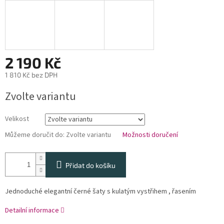
2 190 Kč
1 810 Kč bez DPH
Měrná
Zvolte variantu
cena:
Velikost
Můžeme doručit do:
Zvolte variantu
Možnosti doručení
Přidat do košíku
Jednoduché elegantní černé šaty s kulatým vystřihem , řasením
Detailní informace