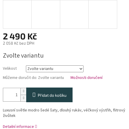
2 490 Kč
2 058 Kč bez DPH
Měrná
Zvolte variantu
cena:
Velikost
Můžeme doručit do:
Zvolte variantu
Možnosti doručení
Přidat do košíku
Luxusní světle modro šedé šaty, dlouhý rukáv, véčkový výstřih, flitrový
živůtek
Detailní informace