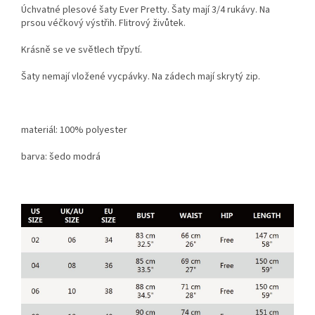
Úchvatné plesové šaty Ever Pretty. Šaty mají 3/4 rukávy. Na
prsou véčkový výstřih. Flitrový živůtek.
Krásně se ve světlech třpytí.
Šaty nemají vložené vycpávky. Na zádech mají skrytý zip.
materiál: 100% polyester
barva: šedo modrá