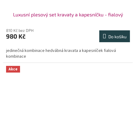
Luxusní plesový set kravaty a kapesníčku - fialový
810 Kč bez DPH
980 Kč
Do košíku
jedinečná kombinace hedvábná kravata a kapesníček fialová
kombinace
Akce