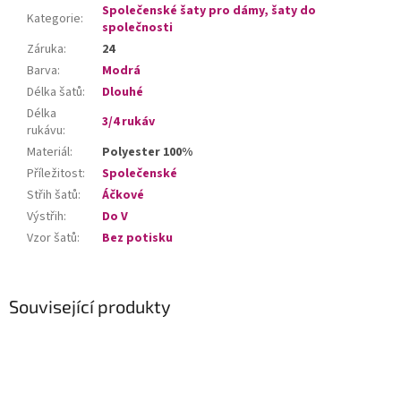
Společenské šaty pro dámy, šaty do
Kategorie
:
společnosti
Záruka
:
24
Barva
:
Modrá
Délka šatů
:
Dlouhé
Délka
3/4 rukáv
rukávu
:
Materiál
:
Polyester 100%
Příležitost
:
Společenské
Střih šatů
:
Áčkové
Výstřih
:
Do V
Vzor šatů
:
Bez potisku
Související produkty