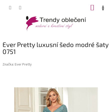
Přejít
NÁKUP
na
obsah
KOŠÍK
Ever Pretty luxusní šedo modré šaty
0751
Značka:
Ever Pretty