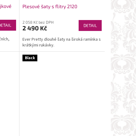
jkové
Plesové šaty s flitry 2120
2 058 Kč bez DPH
DETAIL
DETAIL
2 490 Kč
ních,
Ever Pretty dlouhé šaty na široká ramínka s
krátkými rukávky.
Black