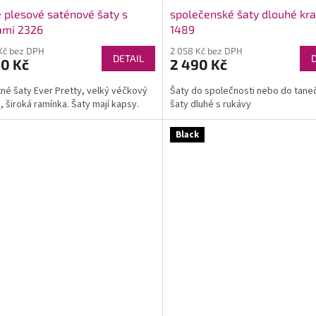
 plesové saténové šaty s
společenské šaty dlouhé kra
ami 2326
1489
Kč bez DPH
2 058 Kč bez DPH
DETAIL
90 Kč
2 490 Kč
né šaty Ever Pretty, velký véčkový
Šaty do společnosti nebo do taneč
h, široká ramínka. Šaty mají kapsy.
šaty dluhé s rukávy
Black