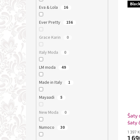
Blac
Eva & Lola
16
Ever Pretty
156
Grace Karin
0
Italy Moda
0
LM moda
49
Made in Italy
1
Mayaadi
5
New Moda
0
Šaty 
šaty 
Numoco
30
1 397 
1 69