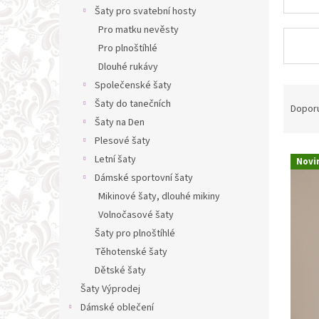
n
Šaty pro svatební hosty
e
Pro matku nevěsty
l
Pro plnoštíhlé
Dlouhé rukávy
Společenské šaty
Ř
Šaty do tanečních
a
Dopor
z
Šaty na Den
e
Plesové šaty
V
n
Letní šaty
Novi
ý
í
Dámské sportovní šaty
p
p
Mikinové šaty, dlouhé mikiny
i
r
s
Volnočasové šaty
o
p
d
Šaty pro plnoštíhlé
r
u
Těhotenské šaty
o
k
Dětské šaty
d
t
Šaty Výprodej
u
ů
Dámské oblečení
k