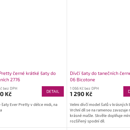
Pretty černé krátké šaty do
Dívčí šaty do tanečních čer
ních 2776
06 Bicotone
Kč bez DPH
1 066 Kč bez DPH
DETAIL
0 Kč
1 290 Kč
 šaty Ever Pretty v délce midi, na
Velmi dívčí model šatů v krásných 
ka
Vrchní díl se na ramenou zavazuje 
krásné mašle. Skvěle doplňuje mír
rozšířený spodní díl.