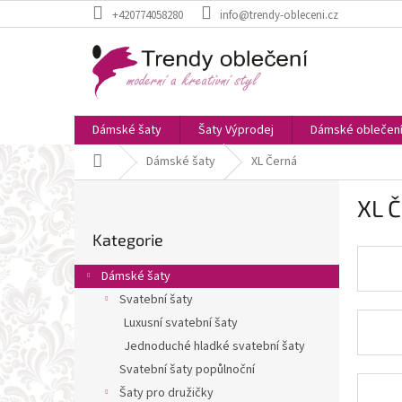
Přejít
+420774058280
info@trendy-obleceni.cz
na
obsah
Dámské šaty
Šaty Výprodej
Dámské oblečen
Domů
Dámské šaty
XL Černá
P
XL 
o
Přeskočit
s
Kategorie
kategorie
t
r
Dámské šaty
a
Svatební šaty
n
Luxusní svatební šaty
n
í
Jednoduché hladké svatební šaty
p
Svatební šaty popůlnoční
a
Šaty pro družičky