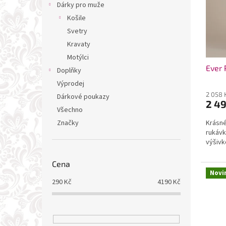
t
Dárky pro muže
ů
Košile
Svetry
Kravaty
Motýlci
Ever 
Doplňky
Výprodej
2 058 
Dárkové poukazy
2 4
Všechno
Značky
Krásné
rukávk
výšivko
Cena
Novi
290
Kč
4190
Kč