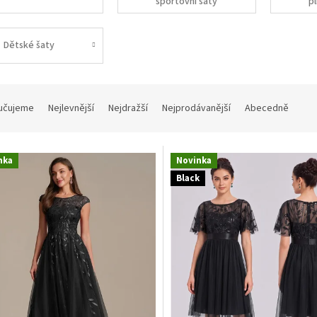
sportovní šaty
pl
Dětské šaty
učujeme
Nejlevnější
Nejdražší
Nejprodávanější
Abecedně
nka
Novinka
Black