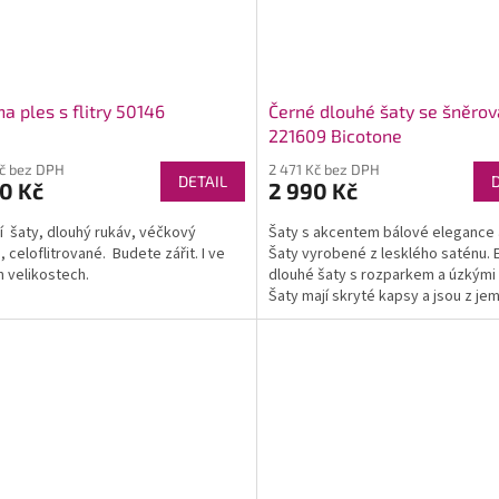
na ples s flitry 50146
Černé dlouhé šaty se šněro
221609 Bicotone
Kč bez DPH
2 471 Kč bez DPH
DETAIL
0 Kč
2 990 Kč
í šaty, dlouhý rukáv, véčkový
Šaty s akcentem bálové elegance a
, celoflitrované. Budete zářit. I ve
Šaty vyrobené z lesklého saténu. 
h velikostech.
dlouhé šaty s rozparkem a úzkými 
Šaty mají skryté kapsy a jsou z je
lesklého...