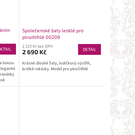
váním
Společenské šaty lesklé pro
plnoštíhlé 00208
2 223 Kč bez DPH
DETAIL
DETAIL
2 690 Kč
 luxusu.
Krásné dlouhé šaty, lodičkový výstřih,
Elegantní
krátké rukávky. Model pro plnoštíhlé
ramínky.
mně