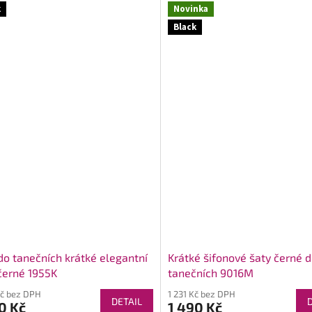
k
Novinka
Black
do tanečních krátké elegantní
Krátké šifonové šaty černé 
černé 1955K
tanečních 9016M
Kč bez DPH
1 231 Kč bez DPH
DETAIL
0 Kč
1 490 Kč