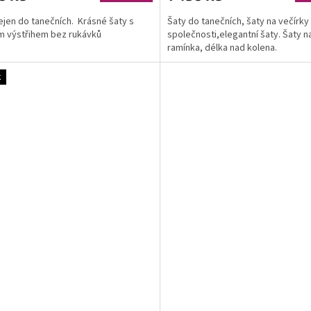
ejen do tanečních. Krásné šaty s
Šaty do tanečních, šaty na večírky
m výstřihem bez rukávků
společnosti,elegantní šaty. Šaty n
ramínka, délka nad kolena.
k