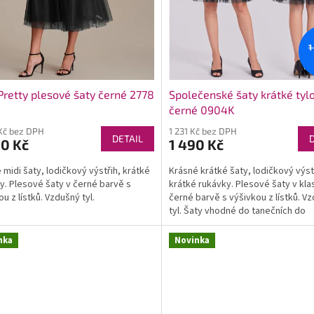
1
Pretty plesové šaty černé 2778
Společenské šaty krátké tyl
černé 0904K
Kč bez DPH
1 231 Kč bez DPH
DETAIL
90 Kč
1 490 Kč
 midi šaty, lodičkový výstřih, krátké
Krásné krátké šaty, lodičkový výst
y. Plesové šaty v černé barvě s
krátké rukávky. Plesové šaty v kla
u z lístků. Vzdušný tyl.
černé barvě s výšivkou z lístků. V
tyl. Šaty vhodné do tanečních do
společnosti na plesy či...
nka
Novinka