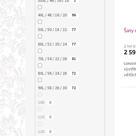
XXXL / 46 / 16 / 18
1
4XL / 48 / 16 / 20
96
5XL / 50 / 18 / 22
77
Šaty 
6XL / 52 / 20 / 24
77
2 141 
2 59
7XL / 54 / 22 / 26
81
Luxusn
výstřih
8XL / 56 / 24 / 28
72
většíc
9XL / 58 / 26 / 30
72
100
0
110
0
120
0