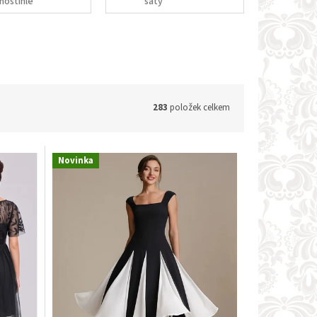
noštíhlé
šaty
283
položek celkem
Novinka