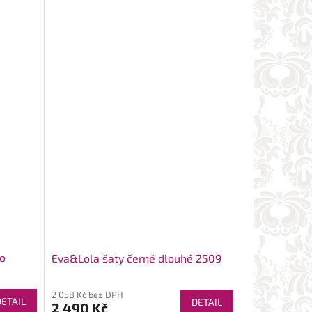
do
Eva&Lola šaty černé dlouhé 2509
2 058 Kč bez DPH
DETAIL
DETAIL
2 490 Kč