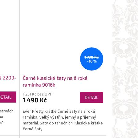
1 790 Kč
–16 %
né 2209-
Černé klasické šaty na široká
ramínka 9016k
1 231 Kč bez DPH
DETAIL
DETAIL
1 490 Kč
barvách.
Ever Pretty krátké černé šaty na široká
na
ramínka, velký výstřih, jemný a příjemný
ně
materiál. Šaty do tanečních. Klasické krátké
černé šaty.