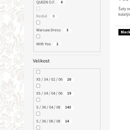
QUEEN O.F.
4
Šaty n
kulatý
Redial
0
Warsaw Dress
3
Blac
With You
2
Velikost
XS / 34 / 02 / 06
20
XS / 34 / 04 / 06
19
S / 36 / 04 / 08
143
S / 36 / 06 / 08
14