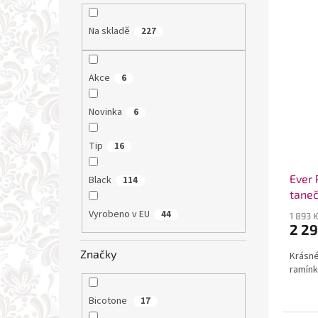
Na skladě
227
Akce
6
Novinka
6
Tip
16
Ever 
Black
114
taneč
Vyrobeno v EU
44
1 893 
2 29
Značky
Krásné
ramín
Bicotone
17