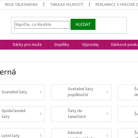
MOJE OBJEDNÁVKA
TABULKA VELIKOSTÍ
REKLAMACE A VRÁCENÍ 
HLEDAT
í
Dárky pro muže
Doplňky
Výprodej
Dárkové pouk
Černá
Svatební šaty
Š
Svatební šaty
popůlnoční
d
Společenské
Šaty do
Š
šaty
tanečních
Dámské
Š
Letní šaty