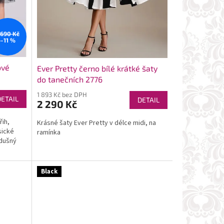
 690 Kč
–11 %
ové
Ever Pretty černo bílé krátké šaty
do tanečních 2776
1 893 Kč bez DPH
DETAIL
DETAIL
2 290 Kč
řih,
Krásné šaty Ever Pretty v délce midi, na
sické
ramínka
zdušný
Black