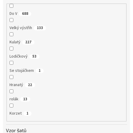
Do V
688
Velký výstřih
133
Kulatý
227
Lodičkový
53
Se stojáčkem
1
Hranatý
22
rolák
13
Korzet
1
Vzor šatů