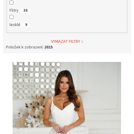
Flitry
36
lesklé
9
VYMAZAT FILTRY
Položek k zobrazení:
2015
V
ý
p
i
s
p
r
o
d
u
k