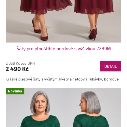
Šaty pro plnoštíhlé bordové s výšivkou 2289M
2 058 Kč bez DPH
DETAIL
2 490 Kč
Krásné plesové šaty s vyšitými květy a netopýří rukávky, bordové
Novinka