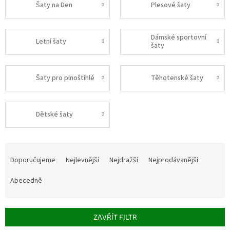
Šaty na Den
Plesové šaty
Dámské sportovní
Letní šaty
šaty
Šaty pro plnoštíhlé
Těhotenské šaty
Dětské šaty
Ř
a
Doporučujeme
Nejlevnější
Nejdražší
Nejprodávanější
z
e
Abecedně
n
í
p
ZAVŘÍT FILTR
r