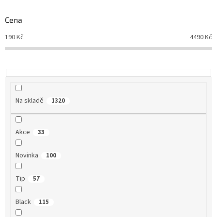
o
d
Cena
u
190
Kč
4490
Kč
k
t
ů
Na skladě
1320
Akce
33
Novinka
100
Tip
57
Black
115