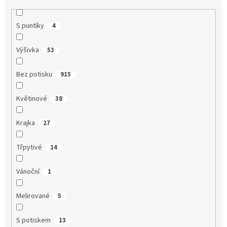
S puntíky
4
Výšivka
53
Bez potisku
915
Květinové
38
Krajka
27
Třpytivé
14
Vánoční
1
Melirované
5
S potiskem
13