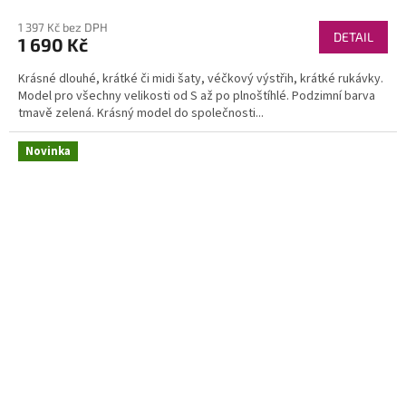
1 397 Kč bez DPH
DETAIL
1 690 Kč
Krásné dlouhé, krátké či midi šaty, véčkový výstřih, krátké rukávky.
Model pro všechny velikosti od S až po plnoštíhlé. Podzimní barva
tmavě zelená. Krásný model do společnosti...
Novinka