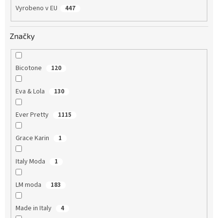
Vyrobeno v EU
447
Značky
Bicotone
120
Eva & Lola
130
Ever Pretty
1115
Grace Karin
1
Italy Moda
1
LM moda
183
Made in Italy
4