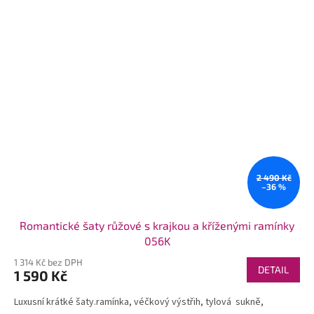
2 490 Kč
–36 %
Romantické šaty růžové s krajkou a kříženými ramínky
056K
1 314 Kč bez DPH
DETAIL
1 590 Kč
Luxusní krátké šaty.ramínka, véčkový výstřih, tylová sukně,