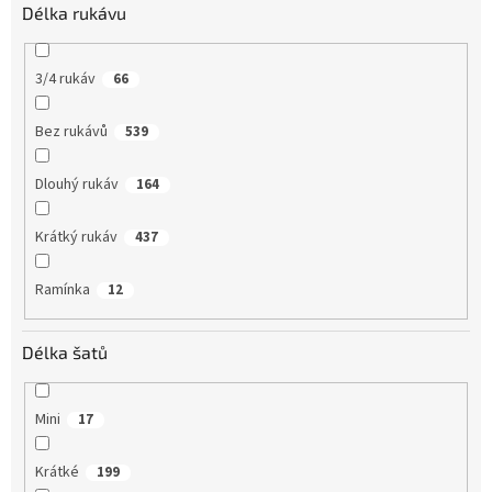
Délka rukávu
3/4 rukáv
66
Bez rukávů
539
Dlouhý rukáv
164
Krátký rukáv
437
Ramínka
12
Délka šatů
Mini
17
Krátké
199