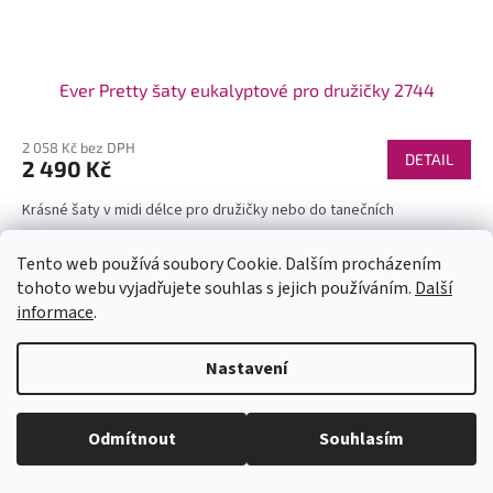
Ever Pretty šaty eukalyptové pro družičky 2744
2 058 Kč bez DPH
DETAIL
2 490 Kč
Krásné šaty v midi délce pro družičky nebo do tanečních
Novinka
Tento web používá soubory Cookie. Dalším procházením
tohoto webu vyjadřujete souhlas s jejich používáním.
Další
informace
.
U každé velikosti šatů je uvedena doba dodání (1-2dny či na
Nastavení
objednání). Velikosti neodpovídají českým, prosím měřte se. Pokud se
Vám některý model líbí a chtěli byste ho v jiné barvě, tak stačí do
vyhledávání zadat číslo modelu(třeba 1960) a všechny dostupné barvy
se Vám zobrazí. Pas je nejuzší místo na šatech (většinou cca 6cm pod
Odmítnout
Souhlasím
prsy - neměřte pupík)! Kdyby jste měli jakékoli dotazy pište. Krásný den.