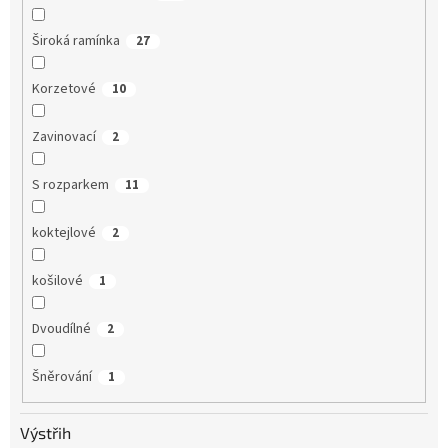
Široká ramínka
27
Korzetové
10
Zavinovací
2
S rozparkem
11
koktejlové
2
košilové
1
Dvoudílné
2
Šněrování
1
Výstřih