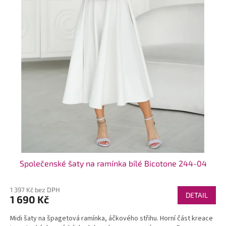
t
ů
Společenské šaty na ramínka bílé Bicotone 244-04
1 397 Kč bez DPH
DETAIL
1 690 Kč
Midi šaty na špagetová ramínka, áčkového střihu. Horní část kreace