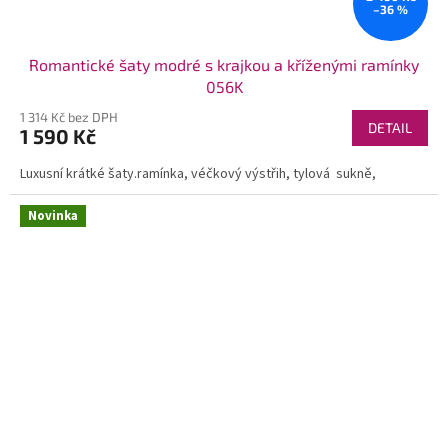
–36 %
Romantické šaty modré s krajkou a kříženými ramínky
056K
1 314 Kč bez DPH
DETAIL
1 590 Kč
Luxusní krátké šaty.ramínka, véčkový výstřih, tylová sukně,
Novinka