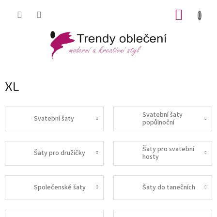
Přejít
NÁKUP
na
obsah
KOŠÍK
XL
Svatební šaty
Svatební šaty
popůlnoční
Šaty pro svatební
Šaty pro družičky
hosty
Společenské šaty
Šaty do tanečních