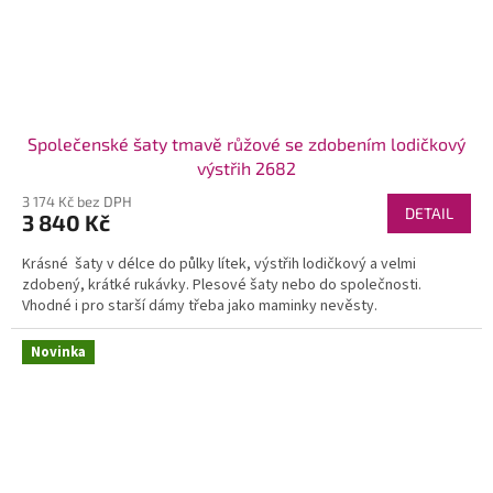
Společenské šaty tmavě růžové se zdobením lodičkový
výstřih 2682
3 174 Kč bez DPH
DETAIL
3 840 Kč
Krásné šaty v délce do půlky lítek, výstřih lodičkový a velmi
zdobený, krátké rukávky. Plesové šaty nebo do společnosti.
Vhodné i pro starší dámy třeba jako maminky nevěsty.
Novinka