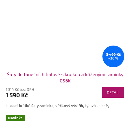
2 490 Kč
–36 %
Šaty do tanečních fialové s krajkou a kříženými ramínky
056K
1 314 Kč bez DPH
DETAIL
1 590 Kč
Luxusní krátké šaty.ramínka, véčkový výstřih, tylová sukně,
Novinka