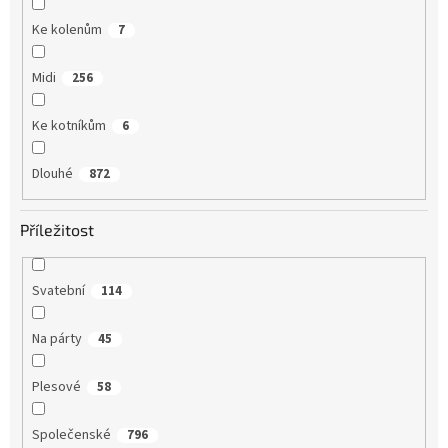
Ke kolenům
7
Midi
256
Ke kotníkům
6
Dlouhé
872
Příležitost
Svatební
114
Na párty
45
Plesové
58
Společenské
796