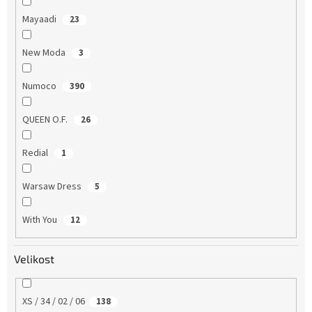
Mayaadi
23
New Moda
3
Numoco
390
QUEEN O.F.
26
Redial
1
Warsaw Dress
5
With You
12
Velikost
XS / 34 / 02 / 06
138