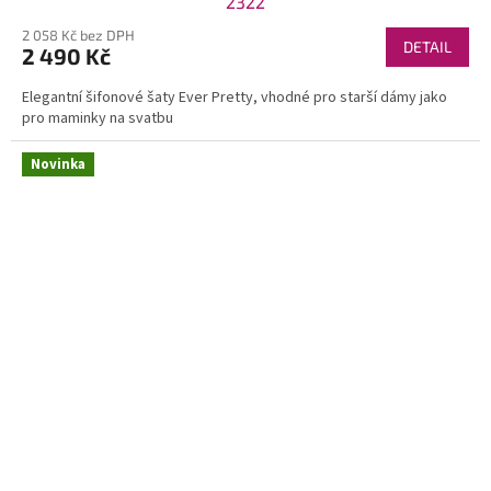
2322
2 058 Kč bez DPH
DETAIL
2 490 Kč
Elegantní šifonové šaty Ever Pretty, vhodné pro starší dámy jako
pro maminky na svatbu
Novinka