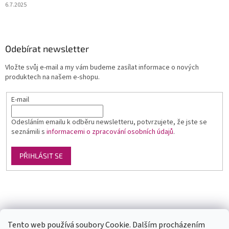
6.7.2025
Odebírat newsletter
Vložte svůj e-mail a my vám budeme zasílat informace o nových
produktech na našem e-shopu.
E-mail
Odesláním emailu k odběru newsletteru, potvrzujete, že jste se
seznámili s
informacemi o zpracování osobních údajů
.
PŘIHLÁSIT SE
Luxusní pánská móda
GLAMI
Levné ubytování v Orlických horách
Tento web používá soubory Cookie. Dalším procházením