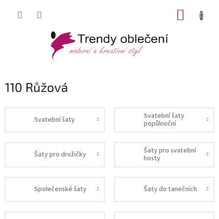
Přejít
NÁKUP
na
obsah
KOŠÍK
110 Růžová
Svatební šaty
Svatební šaty
popůlnoční
Šaty pro svatební
Šaty pro družičky
hosty
Společenské šaty
Šaty do tanečních