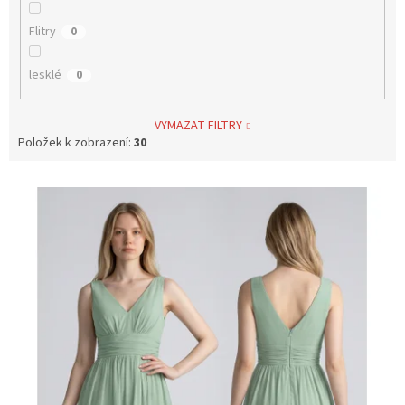
Flitry
0
lesklé
0
VYMAZAT FILTRY
Položek k zobrazení:
30
V
ý
p
i
s
p
r
o
d
u
k