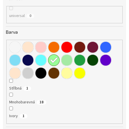
universal
0
Barva
Stříbná
1
Mnohobarevná
18
Ivory
1