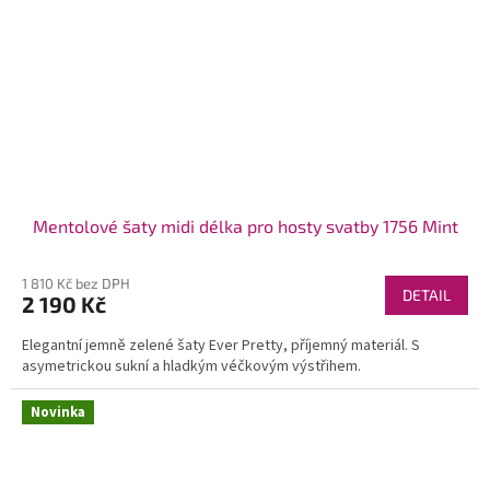
Mentolové šaty midi délka pro hosty svatby 1756 Mint
1 810 Kč bez DPH
DETAIL
2 190 Kč
Elegantní jemně zelené šaty Ever Pretty, příjemný materiál. S
asymetrickou sukní a hladkým véčkovým výstřihem.
Novinka