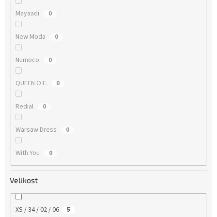
Mayaadi
0
New Moda
0
Numoco
0
QUEEN O.F.
0
Redial
0
Warsaw Dress
0
With You
0
Velikost
XS / 34 / 02 / 06
5