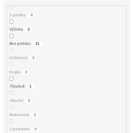
S puntíky
0
Výšivka
2
Bez potisku
21
Květinové
0
Krajka
0
Třpytivé
1
Vánoční
0
Melirované
0
S potiskem
0