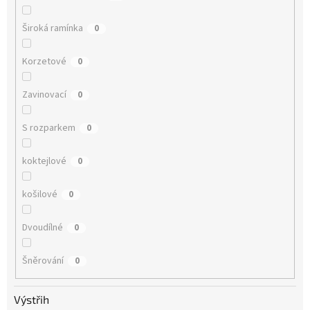
Široká ramínka
0
Korzetové
0
Zavinovací
0
S rozparkem
0
koktejlové
0
košilové
0
Dvoudílné
0
Šněrování
0
Výstřih