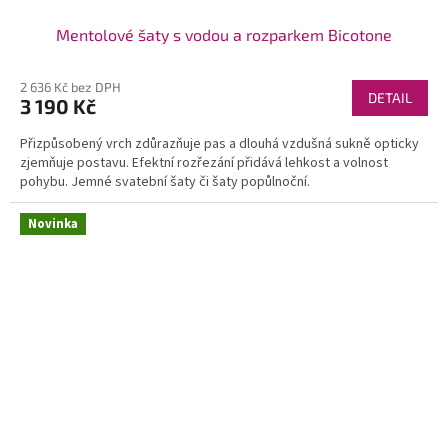
Mentolové šaty s vodou a rozparkem Bicotone
2 636 Kč bez DPH
DETAIL
3 190 Kč
Přizpůsobený vrch zdůrazňuje pas a dlouhá vzdušná sukně opticky
zjemňuje postavu. Efektní rozřezání přidává lehkost a volnost
pohybu. Jemné svatební šaty či šaty popůlnoční.
Novinka