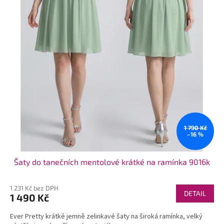
t
ů
1 790 Kč
–16 %
Šaty do tanečních mentolové krátké na ramínka 9016k
1 231 Kč bez DPH
DETAIL
1 490 Kč
Ever Pretty krátké jemně zelinkavé šaty na široká ramínka, velký