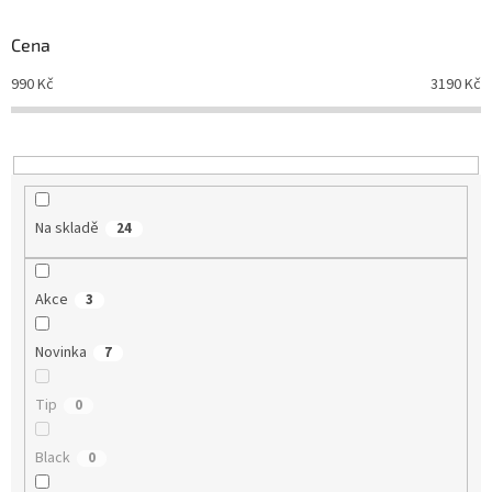
o
d
Cena
u
990
Kč
3190
Kč
k
t
ů
Na skladě
24
Akce
3
Novinka
7
Tip
0
Black
0