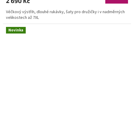
2 690 Kč
Véčkový výstřih, dlouhé rukávky, šaty pro družičky i v nadměrných
velikostech až 7XL
Novinka