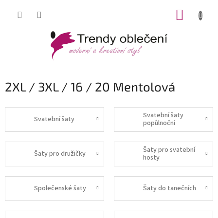
Přejít
NÁKUP
na
obsah
KOŠÍK
2XL / 3XL / 16 / 20 Mentolová
Svatební šaty
Svatební šaty
popůlnoční
Šaty pro svatební
Šaty pro družičky
hosty
Společenské šaty
Šaty do tanečních