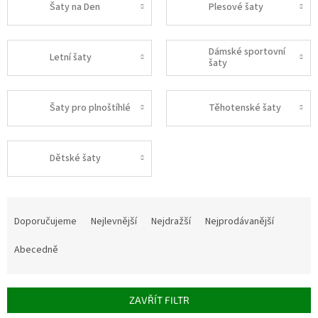
Šaty na Den
Plesové šaty
Dámské sportovní
Letní šaty
šaty
Šaty pro plnoštíhlé
Těhotenské šaty
Dětské šaty
Ř
a
Doporučujeme
Nejlevnější
Nejdražší
Nejprodávanější
z
e
Abecedně
n
í
p
ZAVŘÍT FILTR
r