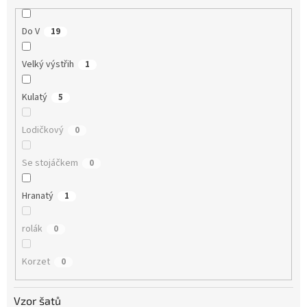
Do V
19
Velký výstřih
1
Kulatý
5
Lodičkový
0
Se stojáčkem
0
Hranatý
1
rolák
0
Korzet
0
Vzor šatů