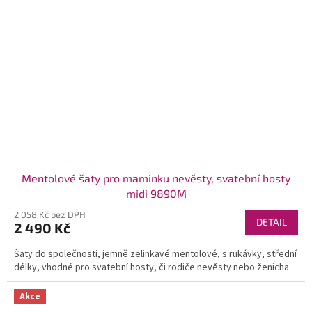
Mentolové šaty pro maminku nevěsty, svatební hosty
midi 9890M
2 058 Kč bez DPH
DETAIL
2 490 Kč
Šaty do společnosti, jemně zelinkavé mentolové, s rukávky, střední
délky, vhodné pro svatební hosty, či rodiče nevěsty nebo ženicha
Akce