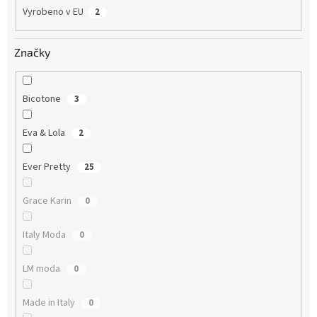
Vyrobeno v EU
2
Značky
Bicotone
3
Eva & Lola
2
Ever Pretty
25
Grace Karin
0
Italy Moda
0
LM moda
0
Made in Italy
0