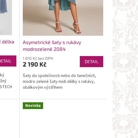
 délka
Asymetrické šaty s rukávy
modrozelené 2084
1 810 Kč bez DPH
DETAIL
DETAIL
2 190 Kč
tký
Šaty do společnosti nebo do tanečních,
užný
modro zelené šaty midi délky s rukávy,
KOSTECH
obálkovým výstřihem
Novinka