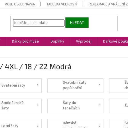
MOJE OBJEDNÁVKA
TABULKA VELIKOSTÍ
REKLAMACE A VRÁCENÍ 
HLEDAT
í
Dárky pro muže
Doplňky
Výprodej
Dárkové pouk
/ 4XL / 18 / 22 Modrá
Svatební šaty
Š
Svatební šaty
popůlnoční
d
Společenské
Šaty do
Š
šaty
tanečních
Dámské
Š
Letní šaty