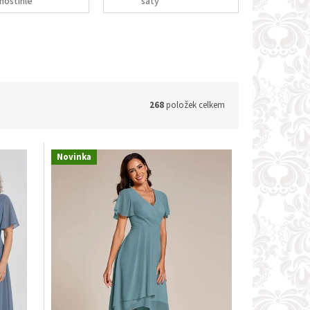
noštíhlé
šaty
268
položek celkem
Novinka