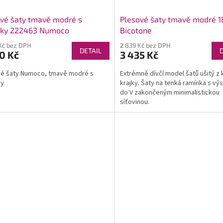
vé šaty tmavě modré s
Plesové šaty tmavě modré 
sky 222463 Numoco
Bicotone
Kč bez DPH
2 839 Kč bez DPH
DETAIL
0 Kč
3 435 Kč
vé šaty Numoco, tmavě modré s
Extrémně dívčí model šatů ušitý z
ky
krajky. Šaty na tenká ramínka s vý
do V zakončeným minimalistickou
síťovinou.