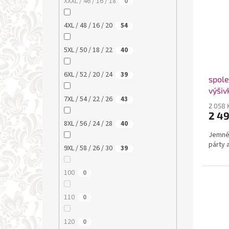
XXXL / 46 / 16 / 18
0
4XL / 48 / 16 / 20
54
5XL / 50 / 18 / 22
40
6XL / 52 / 20 / 24
39
spole
výšiv
7XL / 54 / 22 / 26
43
2 058 
2 4
8XL / 56 / 24 / 28
40
Jemné 
párty 
9XL / 58 / 26 / 30
39
100
0
110
0
120
0