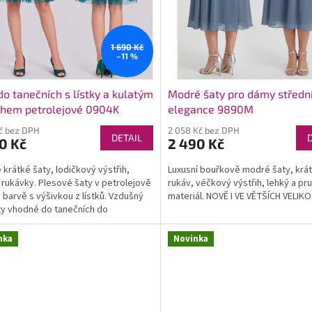
1 690 Kč
–11 %
do tanečních s lístky a kulatým
Modré šaty pro dámy střední
ihem petrolejové 0904K
elegance 9890M
Kč bez DPH
2 058 Kč bez DPH
DETAIL
0 Kč
2 490 Kč
 krátké šaty, lodičkový výstřih,
Luxusní bouřkově modré šaty, krá
 rukávky. Plesové šaty v petrolejově
rukáv, véčkový výstřih, lehký a pr
 barvě s výšivkou z lístků. Vzdušný
materiál. NOVĚ I VE VĚTŠÍCH VELI
aty vhodné do tanečních do
nosti na plesy...
nka
Novinka