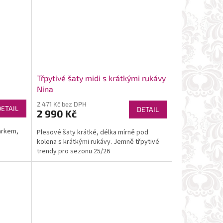
Třpytivé šaty midi s krátkými rukávy
Nina
2 471 Kč bez DPH
DETAIL
DETAIL
2 990 Kč
arkem,
Plesové šaty krátké, délka mírně pod
kolena s krátkými rukávy. Jemně třpytivé
trendy pro sezonu 25/26