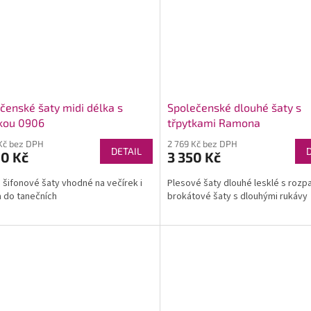
čenské šaty midi délka s
Společenské dlouhé šaty s
kou 0906
třpytkami Ramona
Kč bez DPH
2 769 Kč bez DPH
DETAIL
90 Kč
3 350 Kč
šifonové šaty vhodné na večírek i
Plesové šaty dlouhé lesklé s rozp
a do tanečních
brokátové šaty s dlouhými rukávy