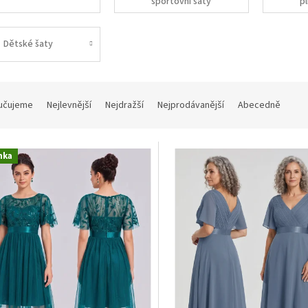
sportovní šaty
pl
Dětské šaty
učujeme
Nejlevnější
Nejdražší
Nejprodávanější
Abecedně
nka