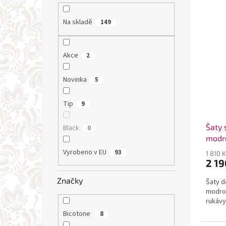
Na skladě
149
Akce
2
Novinka
5
Tip
9
Šaty 
Black
0
modr
Vyrobeno v EU
93
1 810 
2 19
Značky
Šaty d
modro 
rukávy
Bicotone
8