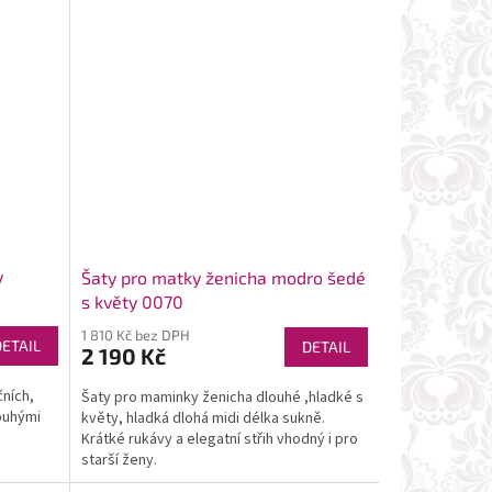
y
Šaty pro matky ženicha modro šedé
s květy 0070
1 810 Kč bez DPH
DETAIL
DETAIL
2 190 Kč
ních,
Šaty pro maminky ženicha dlouhé ,hladké s
ouhými
květy, hladká dlohá midi délka sukně.
Krátké rukávy a elegatní střih vhodný i pro
starší ženy.