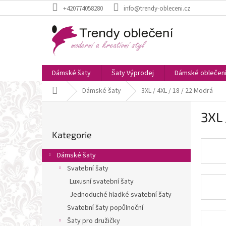
Přejít
+420774058280
info@trendy-obleceni.cz
na
obsah
Dámské šaty
Šaty Výprodej
Dámské oblečen
Domů
Dámské šaty
3XL / 4XL / 18 / 22 Modrá
P
3XL 
o
Přeskočit
s
Kategorie
kategorie
t
r
Dámské šaty
a
Svatební šaty
n
Luxusní svatební šaty
n
í
Jednoduché hladké svatební šaty
p
Svatební šaty popůlnoční
a
Šaty pro družičky