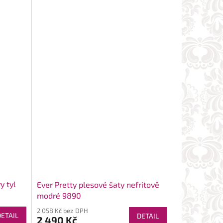
y tyl
Ever Pretty plesové šaty nefritově
modré 9890
2 058 Kč bez DPH
DETAIL
DETAIL
2 490 Kč