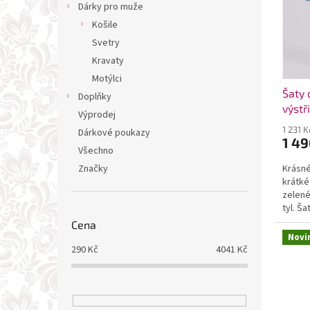
t
Dárky pro muže
ů
Košile
Svetry
Kravaty
Motýlci
Šaty 
Doplňky
výstř
Výprodej
1 231 
Dárkové poukazy
1 49
Všechno
Značky
Krásné
krátké
zelené
tyl. Š
společ
Cena
Novi
290
Kč
4041
Kč