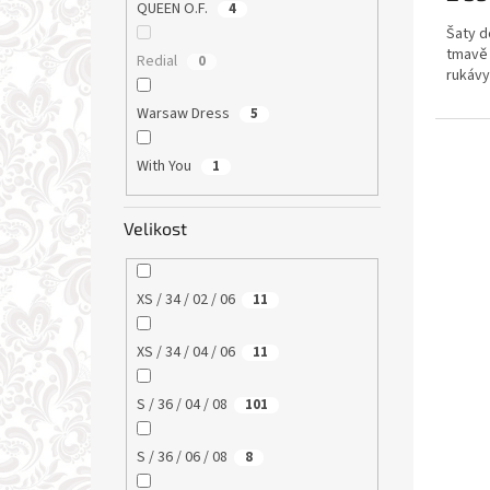
QUEEN O.F.
4
Šaty d
tmavě 
Redial
0
rukávy
Warsaw Dress
5
With You
1
Velikost
XS / 34 / 02 / 06
11
XS / 34 / 04 / 06
11
S / 36 / 04 / 08
101
S / 36 / 06 / 08
8