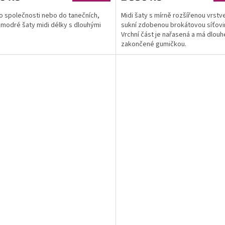
o společnosti nebo do tanečních,
Midi šaty s mírně rozšířenou vrst
modré šaty midi délky s dlouhými
sukní zdobenou brokátovou síťovi
Vrchní část je nařasená a má dlouh
zakončené gumičkou.