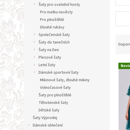
n
Šaty pro svatební hosty
e
Pro matku nevěsty
l
Pro plnoštíhlé
Dlouhé rukávy
Společenské šaty
Ř
Šaty do tanečních
a
Dopor
z
Šaty na Den
e
Plesové šaty
V
n
Letní šaty
Novi
ý
í
Dámské sportovní šaty
p
p
Mikinové šaty, dlouhé mikiny
i
r
s
Volnočasové šaty
o
p
d
Šaty pro plnoštíhlé
r
u
Těhotenské šaty
o
k
Dětské šaty
d
t
Šaty Výprodej
u
ů
Dámské oblečení
k