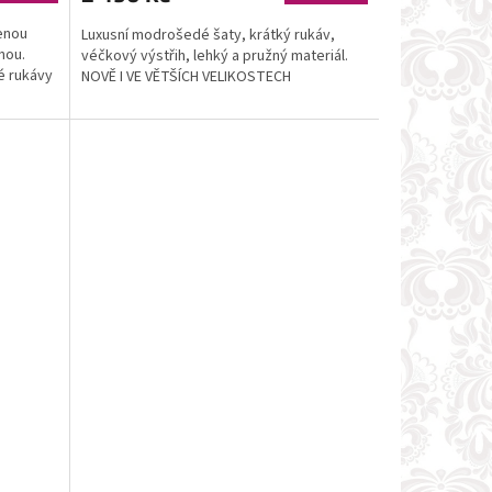
venou
Luxusní modrošedé šaty, krátký rukáv,
nou.
véčkový výstřih, lehký a pružný materiál.
é rukávy
NOVĚ I VE VĚTŠÍCH VELIKOSTECH