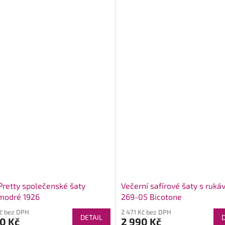
Pretty společenské šaty
Večerní safírové šaty s rukáv
modré 1926
269-05 Bicotone
Kč bez DPH
2 471 Kč bez DPH
DETAIL
0 Kč
2 990 Kč