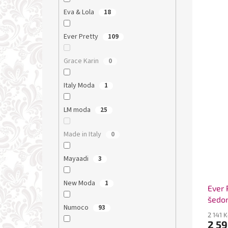
Eva & Lola
18
Ever Pretty
109
Grace Karin
0
Italy Moda
1
LM moda
25
Made in Italy
0
Mayaadi
3
New Moda
1
Ever 
šedo
Numoco
93
2 141 
2 59