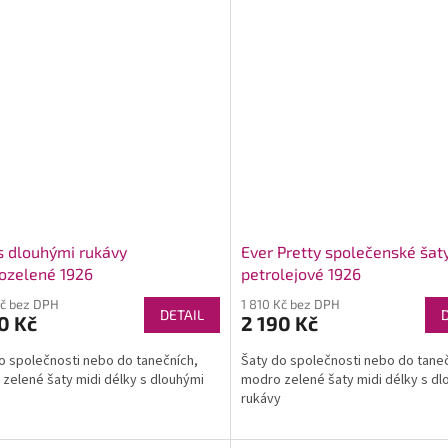
s dlouhými rukávy
Ever Pretty společenské šat
ozelené 1926
petrolejové 1926
Kč bez DPH
1 810 Kč bez DPH
DETAIL
0 Kč
2 190 Kč
o společnosti nebo do tanečních,
Šaty do společnosti nebo do taneč
zelené šaty midi délky s dlouhými
modro zelené šaty midi délky s dl
rukávy