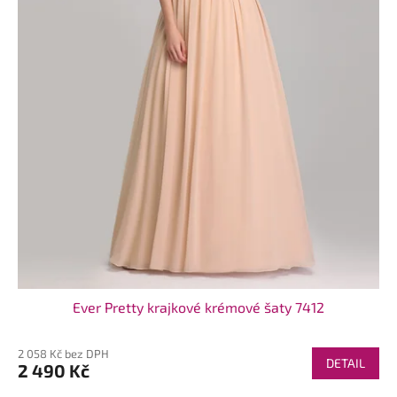
k
t
ů
Ever Pretty krajkové krémové šaty 7412
2 058 Kč bez DPH
DETAIL
2 490 Kč