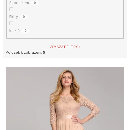
S potiskem
0
Flitry
0
lesklé
0
VYMAZAT FILTRY
Položek k zobrazení:
5
V
ý
p
i
s
p
r
o
d
u