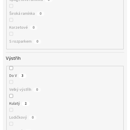
Široká ramínka
0
Korzetové
0
S rozparkem
0
Výstřih
Do V
3
Velký výstřih
0
Kulatý
2
Lodičkový
0