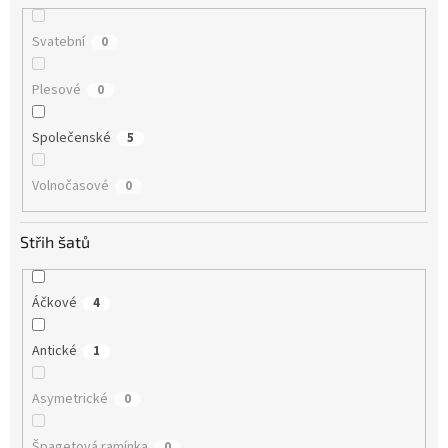
Svatební
0
Plesové
0
Společenské
5
Volnočasové
0
Střih šatů
Áčkové
4
Antické
1
Asymetrické
0
Špagetová ramínka
0