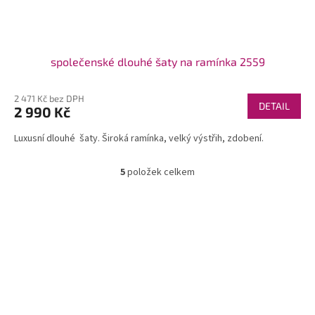
společenské dlouhé šaty na ramínka 2559
2 471 Kč bez DPH
DETAIL
2 990 Kč
Luxusní dlouhé šaty. Široká ramínka, velký výstřih, zdobení.
5
položek celkem
O
v
l
á
d
a
c
í
p
r
v