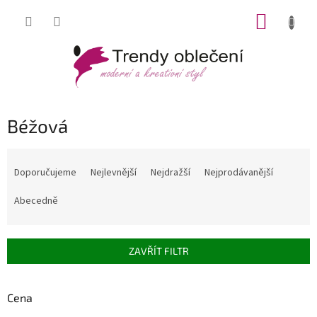
Přejít
NÁKUP
na
obsah
KOŠÍK
Béžová
Ř
a
Doporučujeme
Nejlevnější
Nejdražší
Nejprodávanější
z
e
Abecedně
n
í
p
ZAVŘÍT FILTR
r
o
d
Cena
u