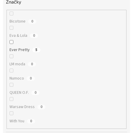
Značky
Bicotone
0
Eva & Lola
0
Ever Pretty
5
LM moda
0
Numoco
0
QUEEN O.F.
0
Warsaw Dress
0
With You
0