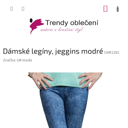
Přejít
NÁKUP
na
obsah
KOŠÍK
Dámské legíny, jeggins modré
OHR2281
Značka:
LM moda