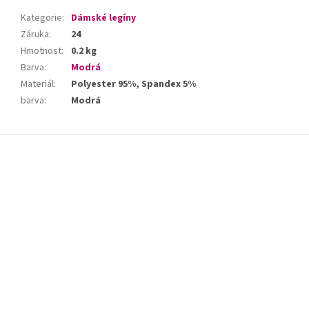
Kategorie
:
Dámské legíny
Záruka
:
24
Hmotnost
:
0.2 kg
Barva
:
Modrá
Materiál
:
Polyester 95%, Spandex 5%
barva
:
Modrá
Z
á
p
a
t
í