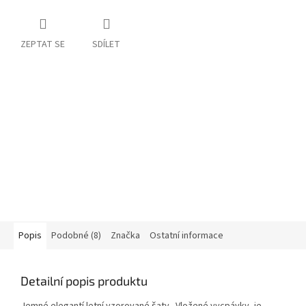
ZEPTAT SE
SDÍLET
Popis
Podobné (8)
Značka
Ostatní informace
Detailní popis produktu
Jemné elegantí letní vzorované šaty. Vložené vycpávky, je