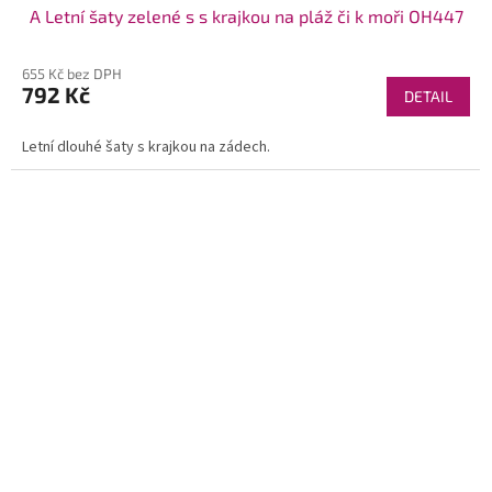
A Letní šaty zelené s s krajkou na pláž či k moři OH447
655 Kč bez DPH
792 Kč
DETAIL
Letní dlouhé šaty s krajkou na zádech.