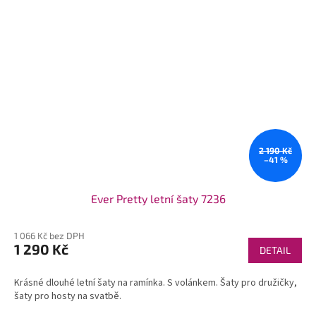
2 190 Kč
–41 %
Ever Pretty letní šaty 7236
1 066 Kč bez DPH
1 290 Kč
DETAIL
Krásné dlouhé letní šaty na ramínka. S volánkem. Šaty pro družičky,
šaty pro hosty na svatbě.