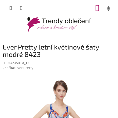
Přejít
NÁKUP
na
obsah
KOŠÍK
Ever Pretty letní květinové šaty
modré 8423
HE08423SB10_12
Značka:
Ever Pretty