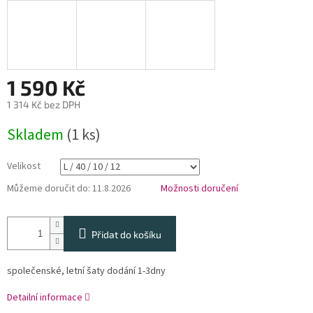
1 590 Kč
1 314 Kč bez DPH
Měrná
Skladem
(1 ks)
cena:
Velikost
Můžeme doručit do:
11.8.2026
Možnosti doručení
Přidat do košíku
společenské, letní šaty dodání 1-3dny
Detailní informace