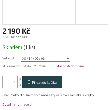
2 190 Kč
1 810 Kč bez DPH
Měrná
Skladem
(1 ks)
cena:
Velikost
Můžeme doručit do:
12.8.2026
Možnosti doručení
Přidat do košíku
Ever Pretty dlouhé modrošedé šaty na široká ramínka s krajkou
Detailní informace