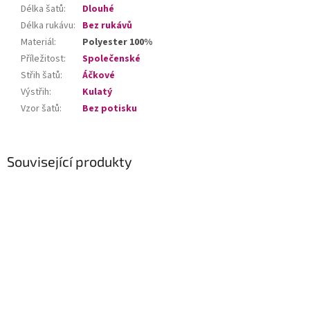
Délka šatů
:
Dlouhé
Délka rukávu
:
Bez rukávů
Materiál
:
Polyester 100%
Příležitost
:
Společenské
Střih šatů
:
Áčkové
Výstřih
:
Kulatý
Vzor šatů
:
Bez potisku
Související produkty