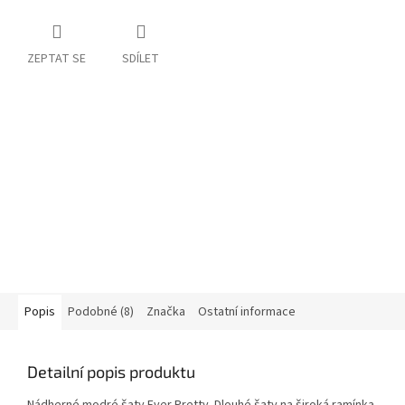
ZEPTAT SE
SDÍLET
Popis
Podobné (8)
Značka
Ostatní informace
Detailní popis produktu
Nádherné modré šaty Ever Pretty. Dlouhé šaty na široká ramínka.