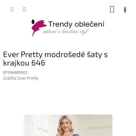
Přejít
NÁKUP
na
obsah
KOŠÍK
Ever Pretty modrošedé šaty s
krajkou 646
EP00646DN02
Značka:
Ever Pretty