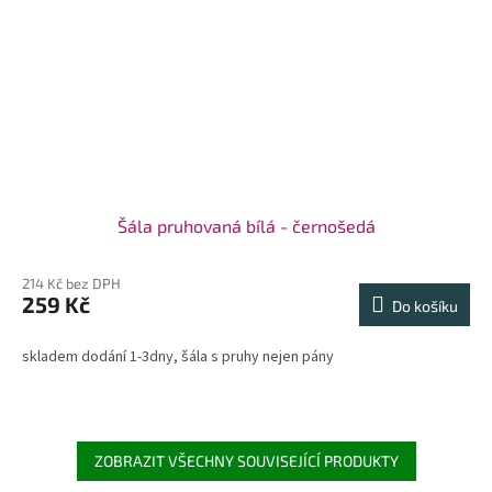
Šála pruhovaná bílá - černošedá
214 Kč bez DPH
259 Kč
Do košíku
skladem dodání 1-3dny, šála s pruhy nejen pány
ZOBRAZIT VŠECHNY SOUVISEJÍCÍ PRODUKTY