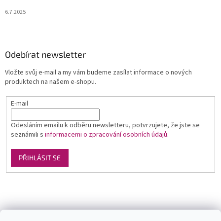
6.7.2025
Odebírat newsletter
Vložte svůj e-mail a my vám budeme zasílat informace o nových
produktech na našem e-shopu.
E-mail
Odesláním emailu k odběru newsletteru, potvrzujete, že jste se
seznámili s
informacemi o zpracování osobních údajů
.
PŘIHLÁSIT SE
Luxusní pánská móda
GLAMI
Levné ubytování v Orlických horách