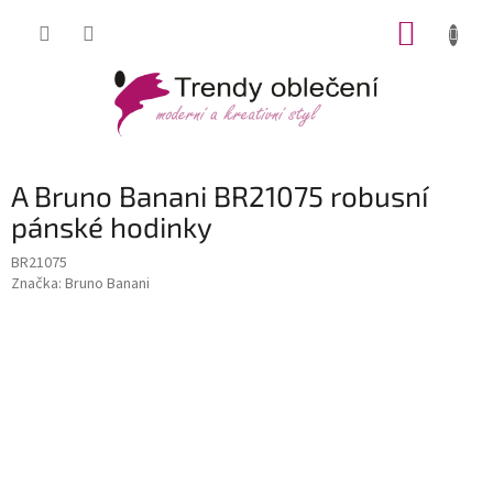
Přejít
NÁKUP
na
obsah
KOŠÍK
A Bruno Banani BR21075 robusní
pánské hodinky
BR21075
Značka:
Bruno Banani