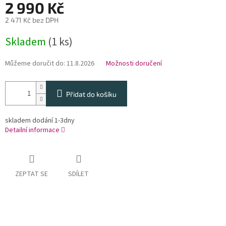
2 990 Kč
2 471 Kč bez DPH
Měrná
Skladem
(1 ks)
cena:
Můžeme doručit do:
11.8.2026
Možnosti doručení
Přidat do košíku
skladem dodání 1-3dny
Detailní informace
ZEPTAT SE
SDÍLET