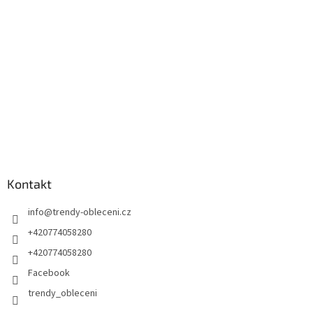
t
í
Kontakt
info
@
trendy-obleceni.cz
+420774058280
+420774058280
Facebook
trendy_obleceni