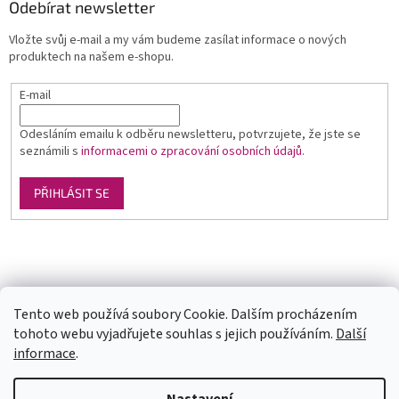
Odebírat newsletter
Vložte svůj e-mail a my vám budeme zasílat informace o nových
produktech na našem e-shopu.
E-mail
Odesláním emailu k odběru newsletteru, potvrzujete, že jste se
seznámili s
informacemi o zpracování osobních údajů
.
PŘIHLÁSIT SE
Luxusní pánská móda
GLAMI
Levné ubytování v Orlických horách
Tento web používá soubory Cookie. Dalším procházením
tohoto webu vyjadřujete souhlas s jejich používáním.
Další
informace
.
Vytvořil Shoptet
U každé velikosti šatů je uvedena doba dodání (1-2dny či na