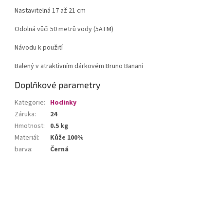
Nastavitelná 17 až 21 cm
Odolná vůči 50 metrů vody (5ATM)
Návodu k použití
Balený v atraktivním dárkovém Bruno Banani
Doplňkové parametry
Kategorie
:
Hodinky
Záruka
:
24
Hmotnost
:
0.5 kg
Materiál
:
Kůže 100%
barva
:
Černá
Z
á
p
a