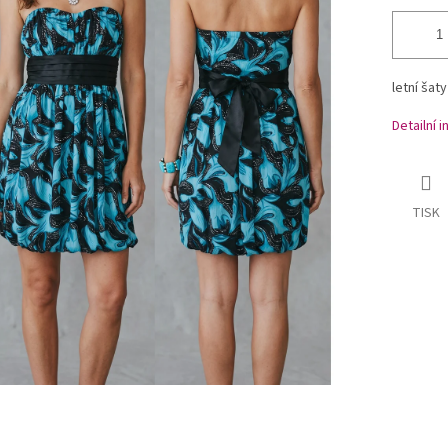
letní šat
Detailní 
TISK