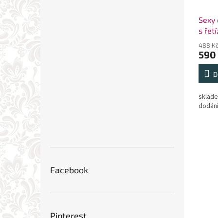
Sexy
s řet
488 K
590
D
sklade
dodání
Facebook
Pinterest