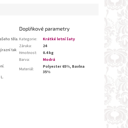
Doplňkové parametry
ašeho těla.
Kategorie
:
Krátké letní šaty
Záruka
:
24
ýrazní tak
Hmotnost
:
0.4 kg
Barva
:
Modrá
ní.
Polyester 65%, Bavlna
Materiál
:
35%
 L.