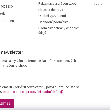
Reklamace a vrácení zboží
6.7.2025
74058280
Platba a doprava
ook
Osobní vyzvednutí
_obleceni
Obchodní podmínky
Podmínky ochrany osobních
údajů
 newsletter
 e-mail a my vám budeme zasílat informace o nových
 na našem e-shopu.
 emailu k odběru newsletteru, potvrzujete, že jste se
 s
informacemi o zpracování osobních údajů
.
ÁSIT SE