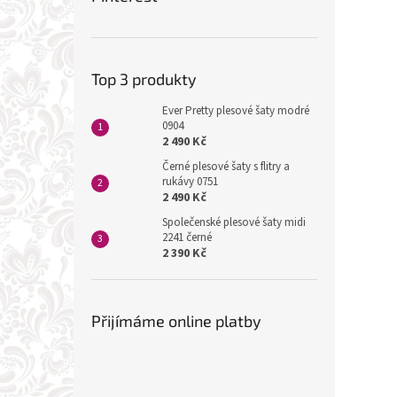
Top 3 produkty
Ever Pretty plesové šaty modré
0904
2 490 Kč
Černé plesové šaty s flitry a
rukávy 0751
2 490 Kč
Společenské plesové šaty midi
2241 černé
2 390 Kč
Přijímáme online platby