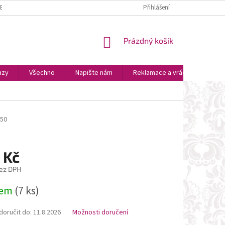
ZBOŽÍ
PLATBA A DOPRAVA
OSOBNÍ VYZVEDNUTÍ
Přihlášení
OBCHODNÍ P
NÁKUPNÍ
Prázdný košík
KOŠÍK
azy
Všechno
Napište nám
Reklamace a vrácení zboží
50
 Kč
ez DPH
dem
(7 ks)
oručit do:
11.8.2026
Možnosti doručení