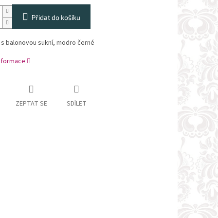
Přidat do košíku
y s balonovou sukní, modro černé
informace
ZEPTAT SE
SDÍLET