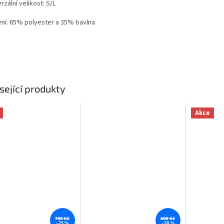
rzální velikost: S/L
ení: 65% polyester a 35% bavlna
sející produkty
Akce
790 Kč
690 Kč
–25 %
–28 %