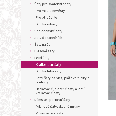
n
Šaty pro svatební hosty
e
Pro matku nevěsty
l
Pro plnoštíhlé
Dlouhé rukávy
Společenské šaty
Šaty do tanečních
Šaty na Den
Plesové šaty
Letní šaty
Krátké letní šaty
Dlouhé letní šaty
Letní šaty na pláž, plážové tuniky a
přehozy
Háčkované, pletené šaty a letní
krajkované šaty
Dámské sportovní šaty
Mikinové šaty, dlouhé mikiny
Volnočasové šaty