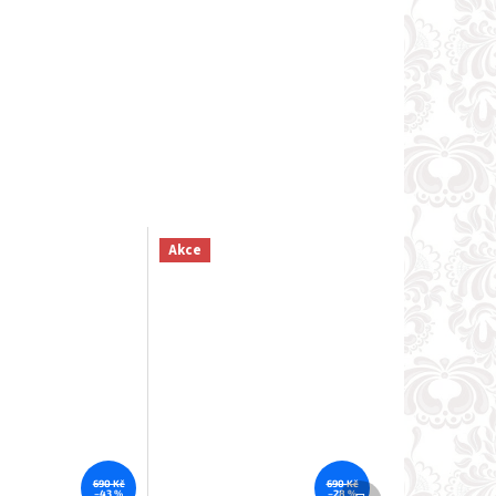
Akce
690 Kč
690 Kč
Další
–43 %
–28 %