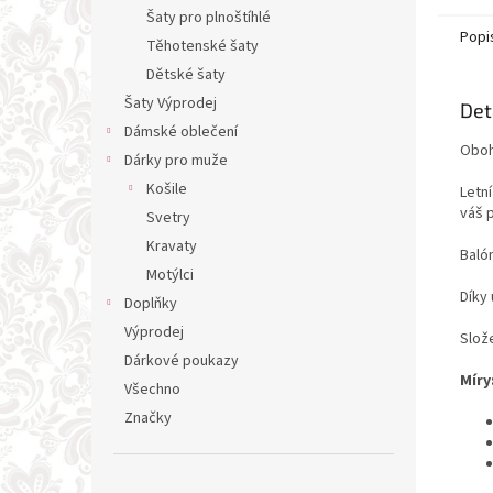
Šaty pro plnoštíhlé
Popi
Těhotenské šaty
Dětské šaty
Šaty Výprodej
Det
Dámské oblečení
Oboh
Dárky pro muže
Košile
Letn
váš 
Svetry
Kravaty
Baló
Motýlci
Díky 
Doplňky
Výprodej
Slož
Dárkové poukazy
Míry
Všechno
Značky