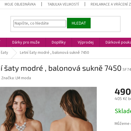
MOJE OBJEDNÁVKA
TABULKA VELIKOSTÍ
REKLAMACE A VRÁCENÍ 
HLEDAT
í
Dárky pro muže
Doplňky
Výprodej
Dárkové pouk
 šaty
Letní šaty modré , balonová sukně 7450
í šaty modré , balonová sukně 7450
SF74
Značka:
LM moda
490
405 Kč b
Měrná
Skla
cena:
Můžeme d