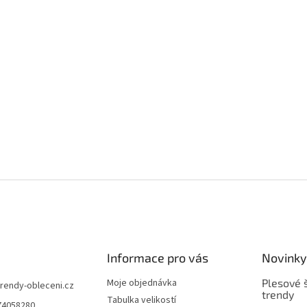
Informace pro vás
Novinky
Moje objednávka
Plesové š
trendy-obleceni.cz
trendy
Tabulka velikostí
74058280