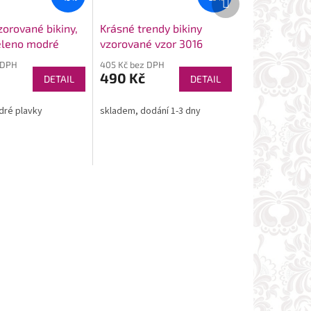
produkt
zorované bikiny,
Krásné trendy bikiny
eleno modré
vzorované vzor 3016
růžové
 DPH
405 Kč bez DPH
490 Kč
DETAIL
DETAIL
dré plavky
skladem, dodání 1-3 dny