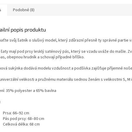
s
Podobné (8)
ailní popis produktu
aťte svůj šatník o slušivý model, který zdůrazní přesně ty správné partie v
í šaty mají pod prsy lesklý saténový pás, který se vzadu uváže do mašle. Zv
pas, obepnou hrudník a schovají případné bříško.
nová sukýnka dodává modelu vzdušnost a podšívka zajišťuje příjemné noše
univerzální velikosti a pružnému materiálu sednou ženám s velikostmi S, M i
ení: 35% polyester a 65% bavlna
:
Prsa: 66–92 cm
Pás pod prsy: 68–80 cm
Celková délka: 68 cm