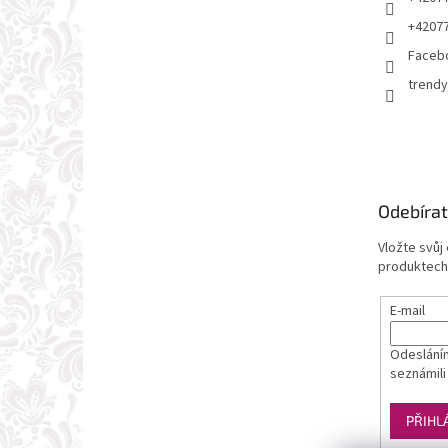
+4207
Faceb
trendy
Odebírat
Vložte svůj
produktech
E-mail
Odesláním
seznámili
PŘIHL