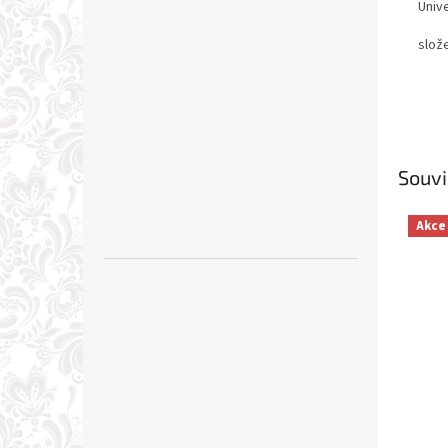
Unive
slož
Souvi
Akce