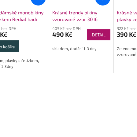
 dámské monobikiny
Krásné trendy bikiny
Krásné v
ízkem Redial hadí
vzorované vzor 3016
plavky z
DL45
č bez DPH
405 Kč bez DPH
322 Kč bez
 Kč
490 Kč
390 Kč
DETAIL
o košíku
skladem, dodání 1-3 dny
Zeleno mo
vzorované
m, plavky s řetízkem,
 1-3dny