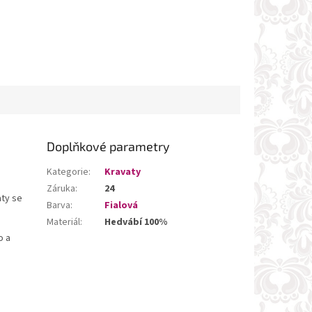
Doplňkové parametry
Kategorie
:
Kravaty
Záruka
:
24
aty se
Barva
:
Fialová
Materiál
:
Hedvábí 100%
o a