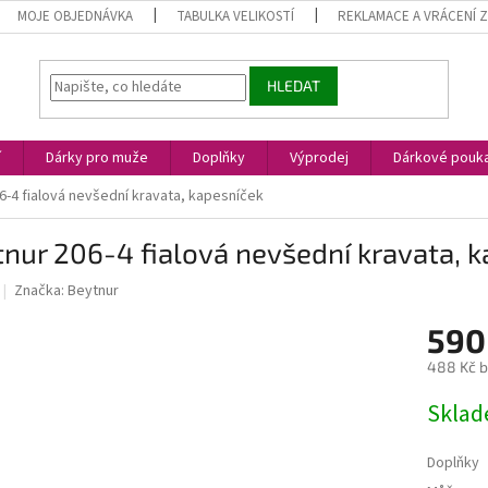
MOJE OBJEDNÁVKA
TABULKA VELIKOSTÍ
REKLAMACE A VRÁCENÍ 
HLEDAT
í
Dárky pro muže
Doplňky
Výprodej
Dárkové pouk
6-4 fialová nevšední kravata, kapesníček
nur 206-4 fialová nevšední kravata, 
Značka:
Beytnur
590
488 Kč
b
Měrná
Skla
cena:
Doplňky