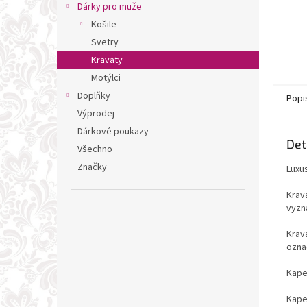
Dárky pro muže
Košile
Svetry
Kravaty
Motýlci
Doplňky
Popi
Výprodej
Dárkové poukazy
Det
Všechno
Značky
Luxu
Krav
vyzn
Krav
ozna
Kape
Kape