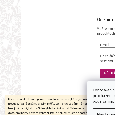
Odebírat
Vložte svůj
produktech
E-mail
Odesláním
seznámili
PŘIHL
Tento web p
procházením 
U každé velikosti šatů je uvedena doba dodání (1-2dny či na objednání). Velikosti
používáním.
neodpovídají českým, prosím měřte se. Pokud se Vám některý model líbí a chtěli b
ho v jiné barvě, tak stačí do vyhledávání zadat číslo modelu(třeba 1960) a všechn
dostupné barvy se Vám zobrazí. Pas je nejuzší místo na šatech (většinou cca 6cm 
Nastaven