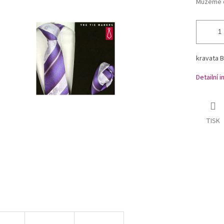
Můžeme d
kravata 
Detailní 
TISK