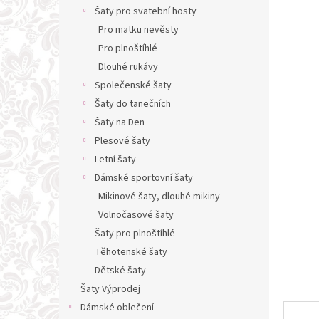
n
Šaty pro svatební hosty
e
Pro matku nevěsty
l
Pro plnoštíhlé
Dlouhé rukávy
Společenské šaty
Šaty do tanečních
Šaty na Den
Plesové šaty
Letní šaty
Dámské sportovní šaty
Mikinové šaty, dlouhé mikiny
Volnočasové šaty
Šaty pro plnoštíhlé
Těhotenské šaty
Dětské šaty
Šaty Výprodej
Dámské oblečení