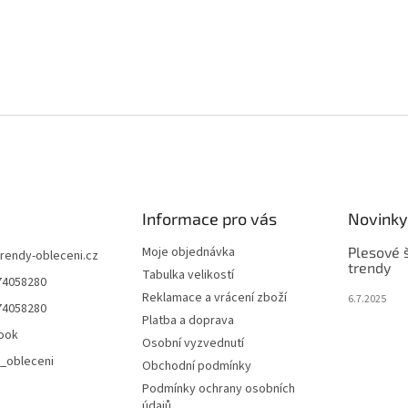
Informace pro vás
Novinky
Moje objednávka
Plesové š
trendy-obleceni.cz
trendy
Tabulka velikostí
74058280
Reklamace a vrácení zboží
6.7.2025
74058280
Platba a doprava
ook
Osobní vyzvednutí
_obleceni
Obchodní podmínky
Podmínky ochrany osobních
údajů