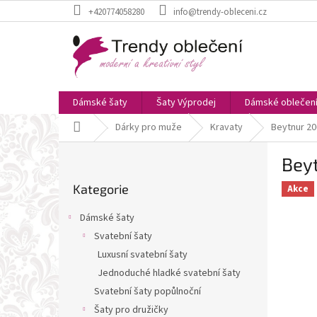
Přejít
+420774058280
info@trendy-obleceni.cz
na
obsah
Dámské šaty
Šaty Výprodej
Dámské oblečen
Domů
Dárky pro muže
Kravaty
Beytnur 20
P
Beyt
o
Přeskočit
s
Kategorie
kategorie
Akce
t
r
Dámské šaty
a
Svatební šaty
n
Luxusní svatební šaty
n
í
Jednoduché hladké svatební šaty
p
Svatební šaty popůlnoční
a
Šaty pro družičky