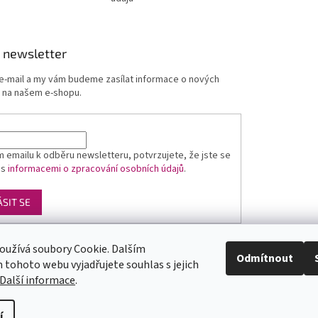
 newsletter
 e-mail a my vám budeme zasílat informace o nových
 na našem e-shopu.
 emailu k odběru newsletteru, potvrzujete, že jste se
 s
informacemi o zpracování osobních údajů
.
ÁSIT SE
oužívá soubory Cookie. Dalším
Luxusní pánská móda
GLAMI
Levné ubytování v Orlických horách
Odmítnout
tohoto webu vyjadřujete souhlas s jejich
Další informace
.
yste
y
pod
í