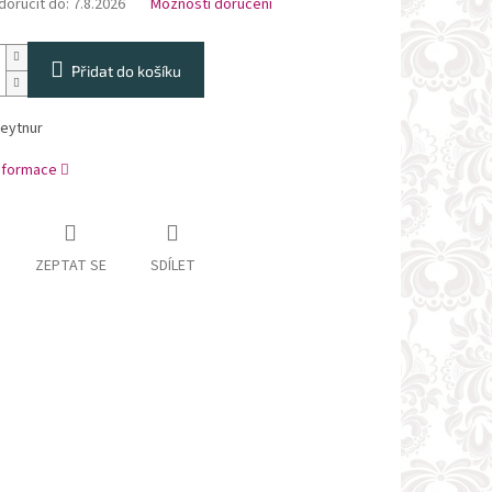
oručit do:
7.8.2026
Možnosti doručení
Přidat do košíku
Beytnur
informace
ZEPTAT SE
SDÍLET