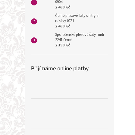
0904
2 490 Kč
Černé plesové šaty s flitry a
rukávy 0751
2 490 Kč
Společenské plesové šaty midi
2241 černé
2 390 Kč
Přijímáme online platby