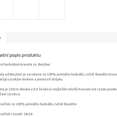
s
ailní popis produktu
sní hedvábná kravata zn. Beytnur
ata od Beytnur je vyrobena ze 100% jemného hedvábí, ručně tkaného Krav
ačují vysokým leskem a jemností dotyku.
ata je 150cm dlouhá a 8,5 široká (v nejširším místě) Kravata má vzadu poutk
čení výrobce.
sníček ze 100% jemného hedvábí, ručně tkaného
sníček rozměr 24x24