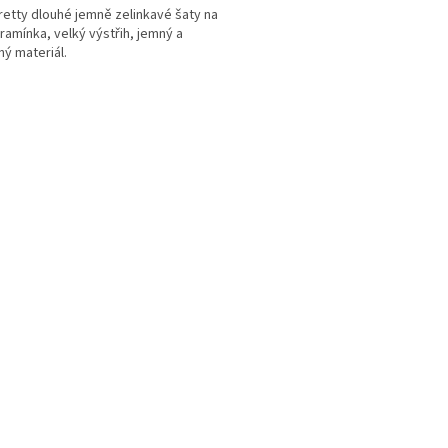
retty dlouhé jemně zelinkavé šaty na
 ramínka, velký výstřih, jemný a
ný materiál.
O
v
l
á
d
a
c
í
p
r
v
k
y
v
ý
p
i
s
u