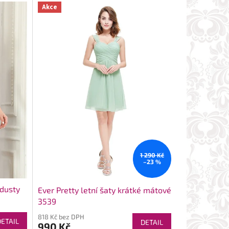
Akce
1 290 Kč
–23 %
 dusty
Ever Pretty letní šaty krátké mátové
3539
818 Kč bez DPH
DETAIL
DETAIL
990 Kč