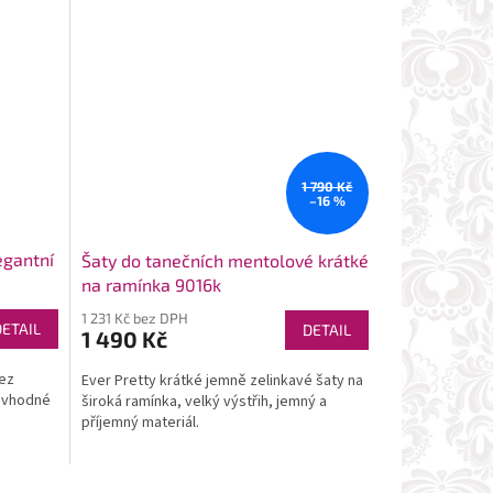
1 790 Kč
–16 %
egantní
Šaty do tanečních mentolové krátké
na ramínka 9016k
1 231 Kč bez DPH
DETAIL
DETAIL
1 490 Kč
bez
Ever Pretty krátké jemně zelinkavé šaty na
y vhodné
široká ramínka, velký výstřih, jemný a
příjemný materiál.