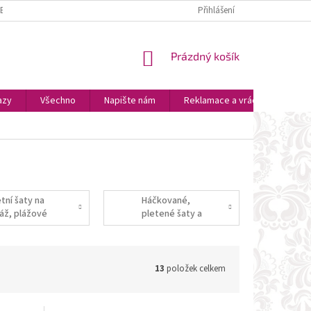
ZBOŽÍ
PLATBA A DOPRAVA
OSOBNÍ VYZVEDNUTÍ
Přihlášení
OBCHODNÍ P
NÁKUPNÍ
Prázdný košík
KOŠÍK
azy
Všechno
Napište nám
Reklamace a vrácení zboží
tní šaty na
Háčkované,
láž, plážové
pletené šaty a
uniky a přehozy
letní krajkované
šaty
13
položek celkem