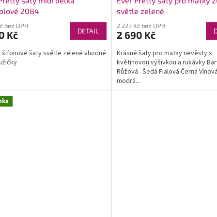
Pretty šaty midi délka
Ever Pretty šaty pro matky 
olové 2084
světle zelené
Kč bez DPH
2 223 Kč bez DPH
DETAIL
0 Kč
2 690 Kč
šifonové šaty světle zelené vhodné
Krásné šaty pro matky nevěsty s
užičky
květinovou výšivkou a rukávky Bar
Růžová Šedá Fialová Černá Vínov
modrá...
nka