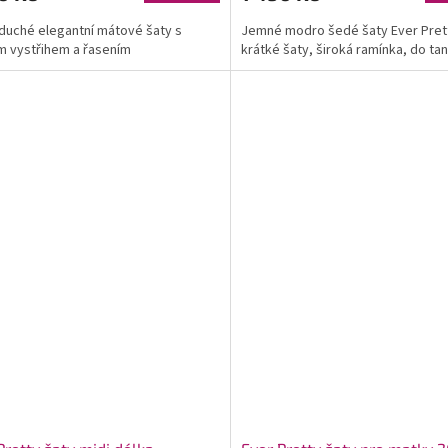
uché elegantní mátové šaty s
Jemné modro šedé šaty Ever Pret
m vystřihem a řasením
krátké šaty, široká ramínka, do ta