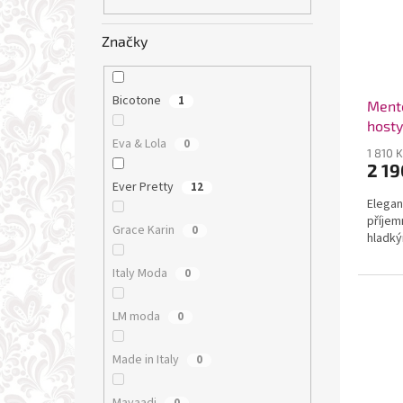
Značky
Bicotone
1
Mento
hosty
Eva & Lola
0
1 810 
2 19
Ever Pretty
12
Elegan
příjem
Grace Karin
0
hladk
Italy Moda
0
LM moda
0
Made in Italy
0