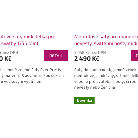
lové šaty midi délka pro
Mentolové šaty pro mamink
 svatby 1756 Mint
nevěsty, svatební hosty midi
9890M
Kč bez DPH
2 058 Kč bez DPH
DETAIL
0 Kč
2 490 Kč
tní jemně zelené šaty Ever Pretty,
Šaty do společnosti, jemně zelink
ný materiál. S asymetrickou sukní a
mentolové, s rukávky, střední délk
ým véčkovým výstřihem.
vhodné pro svatební hosty, či rod
nevěsty nebo ženicha
Novinka