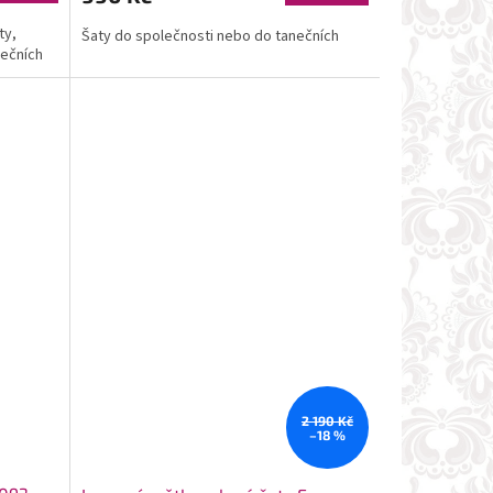
ty,
Šaty do společnosti nebo do tanečních
nečních
2 190 Kč
–18 %