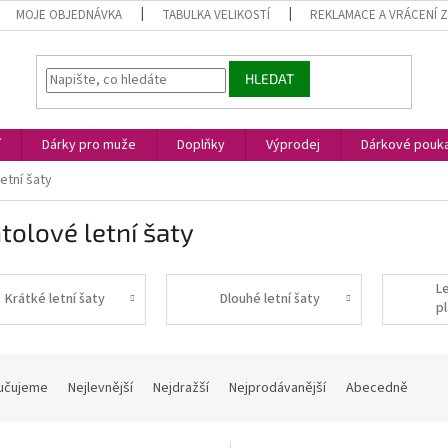
MOJE OBJEDNÁVKA
TABULKA VELIKOSTÍ
REKLAMACE A VRÁCENÍ 
HLEDAT
í
Dárky pro muže
Doplňky
Výprodej
Dárkové pouk
etní šaty
olové letní šaty
Le
Krátké letní šaty
Dlouhé letní šaty
p
t
učujeme
Nejlevnější
Nejdražší
Nejprodávanější
Abecedně