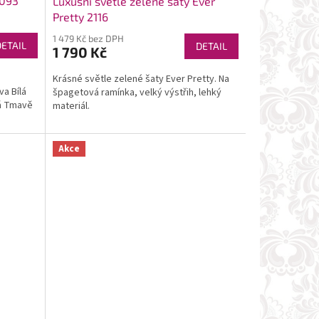
2093
Luxusní světle zelené šaty Ever
Pretty 2116
1 479 Kč bez DPH
DETAIL
DETAIL
1 790 Kč
Krásné světle zelené šaty Ever Pretty. Na
va Bílá
špagetová ramínka, velký výstřih, lehký
á Tmavě
materiál.
Akce