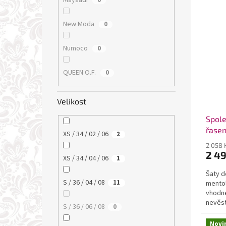
Mayaadi
0
New Moda
0
Numoco
0
QUEEN O.F.
0
Velikost
Spole
řasen
XS / 34 / 02 / 06
2
2 058 
2 4
XS / 34 / 04 / 06
1
Šaty d
S / 36 / 04 / 08
11
mentol
vhodné
nevěst
S / 36 / 06 / 08
0
Novi