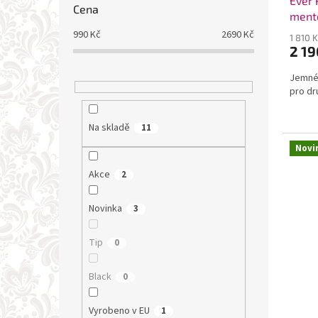
Ever 
Cena
ment
990
Kč
2690
Kč
1 810 
2 19
Jemné 
pro dr
Na skladě
11
Novi
Akce
2
Novinka
3
Tip
0
Black
0
Vyrobeno v EU
1