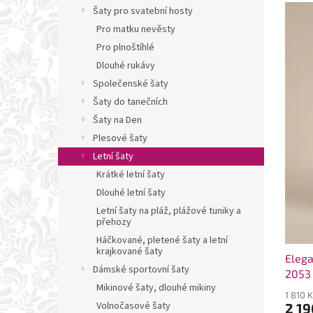
V
n
n
Šaty pro svatební hosty
ý
í
e
Pro matku nevěsty
p
p
l
i
r
Pro plnoštíhlé
s
o
Dlouhé rukávy
p
d
Společenské šaty
r
u
Šaty do tanečních
o
k
Šaty na Den
d
t
Plesové šaty
u
ů
k
Letní šaty
t
Krátké letní šaty
ů
Dlouhé letní šaty
Letní šaty na pláž, plážové tuniky a
přehozy
Háčkované, pletené šaty a letní
krajkované šaty
Elega
Dámské sportovní šaty
2053
Mikinové šaty, dlouhé mikiny
1 810 
Volnočasové šaty
2 19