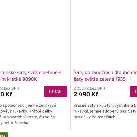
čenské šaty světle zelené s
Šaty do tanečních dlouhé el
ím krátké 9890K
šaty světle zelené 1955
Kč bez DPH
2 058 Kč bez DPH
DETAIL
90 Kč
2 490 Kč
o společnosti, jemně zelinkavé
Krásné šaty s kulatým výstřihem 
ové, s rukávky, krátké délky,
rukávků, jemně zdobený pas. Šat
 pro svatební hosty, či rodiče
pro dívky do tanečních
y nebo ženicha
nka