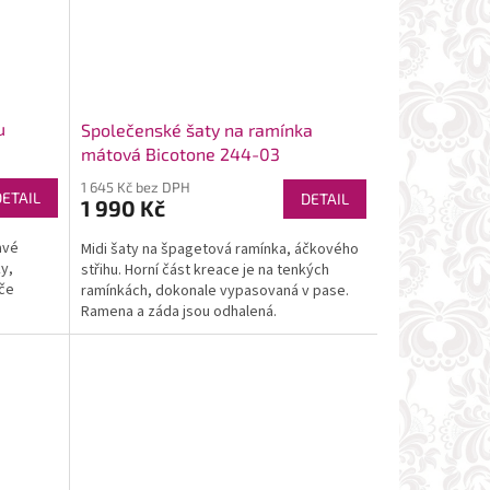
u
Společenské šaty na ramínka
mátová Bicotone 244-03
1 645 Kč bez DPH
DETAIL
DETAIL
1 990 Kč
avé
Midi šaty na špagetová ramínka, áčkového
y,
střihu. Horní část kreace je na tenkých
iče
ramínkách, dokonale vypasovaná v pase.
Ramena a záda jsou odhalená.