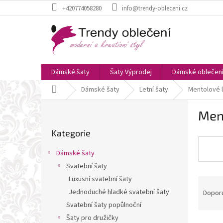
Přejít
+420774058280
info@trendy-obleceni.cz
na
obsah
Dámské šaty
Šaty Výprodej
Dámské oblečen
Domů
Dámské šaty
Letní šaty
Mentolové l
P
Ment
o
Přeskočit
s
Kategorie
kategorie
t
r
Dámské šaty
a
Svatební šaty
n
Luxusní svatební šaty
Ř
n
a
í
Jednoduché hladké svatební šaty
Dopor
z
p
Svatební šaty popůlnoční
e
a
Šaty pro družičky