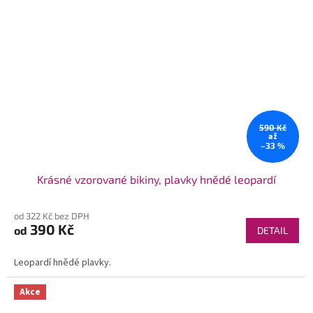
590 Kč
až
–33 %
Krásné vzorované bikiny, plavky hnědé leopardí
od 322 Kč bez DPH
390 Kč
od
DETAIL
Leopardí hnědé plavky.
Akce