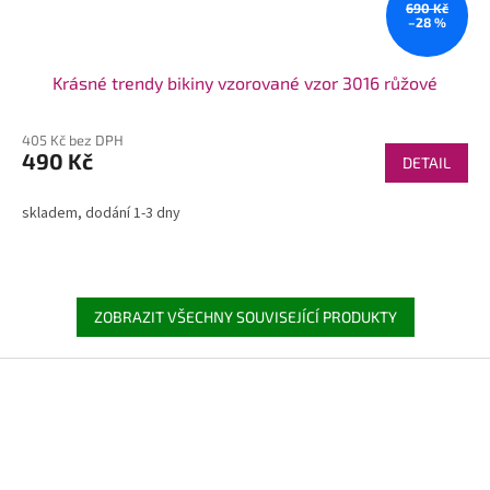
690 Kč
–28 %
Krásné trendy bikiny vzorované vzor 3016 růžové
405 Kč bez DPH
490 Kč
DETAIL
skladem, dodání 1-3 dny
ZOBRAZIT VŠECHNY SOUVISEJÍCÍ PRODUKTY
Z
á
p
a
t
í