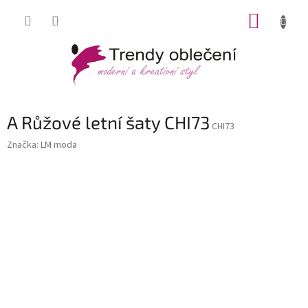
Přejít
NÁKUP
na
obsah
KOŠÍK
A Růžové letní šaty CHI73
CHI73
Značka:
LM moda