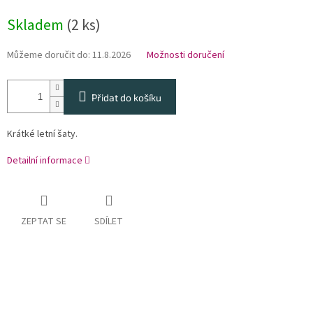
Měrná
Skladem
(2 ks)
cena:
Můžeme doručit do:
11.8.2026
Možnosti doručení
Přidat do košíku
Krátké letní šaty.
Detailní informace
ZEPTAT SE
SDÍLET