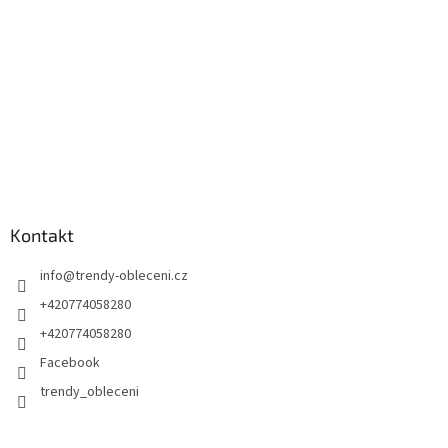
Kontakt
info
@
trendy-obleceni.cz
+420774058280
+420774058280
Facebook
trendy_obleceni