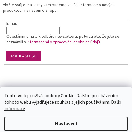
Vložte svůj e-mail a my vám budeme zasílat informace o nových
produktech na našem e-shopu.
E-mail
Odesláním emailu k odběru newsletteru, potvrzujete, že jste se
seznámili s
informacemi o zpracování osobních údajů
.
PŘIHLÁSIT SE
Luxusní pánská móda
GLAMI
Levné ubytování v Orlických horách
Tento web používá soubory Cookie. Dalším procházením
tohoto webu vyjadřujete souhlas s jejich používáním.
Další
informace
.
Vytvořil Shoptet
U každé velikosti šatů je uvedena doba dodání (1-2dny či na
Nastavení
objednání). Velikosti neodpovídají českým, prosím měřte se. Pokud se
Vám některý model líbí a chtěli byste ho v jiné barvě, tak stačí do