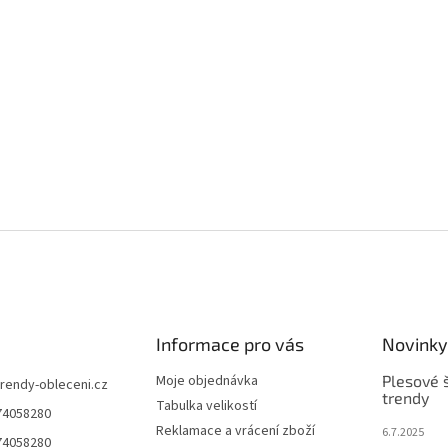
Informace pro vás
Novinky
Moje objednávka
Plesové š
trendy-obleceni.cz
trendy
Tabulka velikostí
74058280
Reklamace a vrácení zboží
6.7.2025
74058280