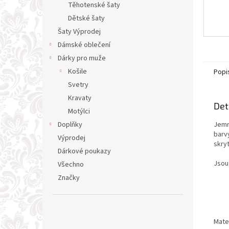
Těhotenské šaty
Dětské šaty
Šaty Výprodej
Dámské oblečení
Dárky pro muže
Košile
Popi
Svetry
Kravaty
Det
Motýlci
Jemn
Doplňky
barvy
Výprodej
skryt
Dárkové poukazy
Jsou
Všechno
Značky
Mate