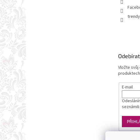
Faceb
trendy
Odebírat
Vložte svůj
produktech
E-mail
Odesláním
seznámili
PŘIHL