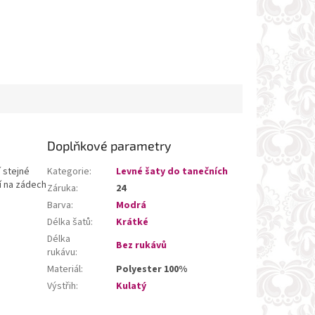
Doplňkové parametry
 stejné
Kategorie
:
Levné šaty do tanečních
jí na zádech
Záruka
:
24
Barva
:
Modrá
Délka šatů
:
Krátké
Délka
Bez rukávů
rukávu
:
Materiál
:
Polyester 100%
Výstřih
:
Kulatý