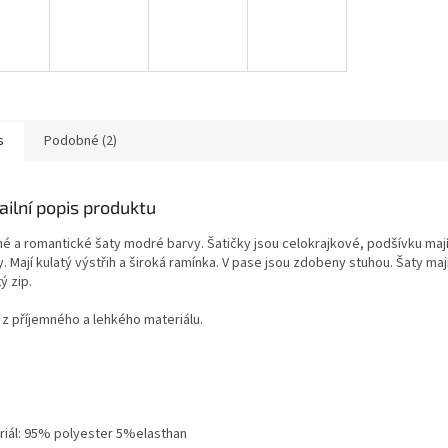
s
Podobné (2)
ailní popis produktu
é a romantické šaty modré barvy. Šatičky jsou celokrajkové, podšívku mají
. Mají kulatý výstřih a široká ramínka. V pase jsou zdobeny stuhou. Šaty ma
ý zip.
 z příjemného a lehkého materiálu.
riál: 95% polyester 5%elasthan