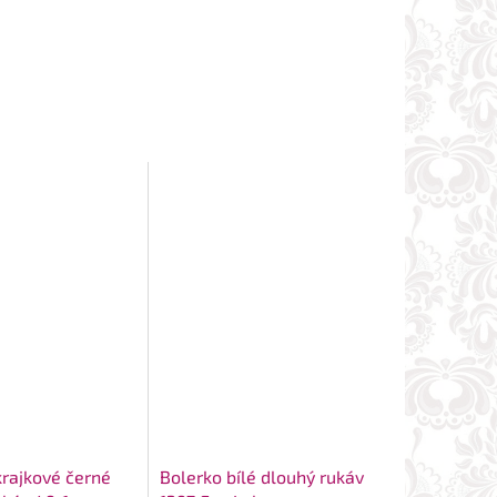
krajkové černé
Bolerko bílé dlouhý rukáv