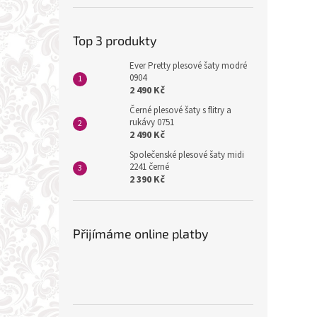
Top 3 produkty
Ever Pretty plesové šaty modré
0904
2 490 Kč
Černé plesové šaty s flitry a
rukávy 0751
2 490 Kč
Společenské plesové šaty midi
2241 černé
2 390 Kč
Přijímáme online platby