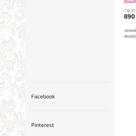
dlouh
736 Kč
890
Jemné 
dlouh
Facebook
Pinterest