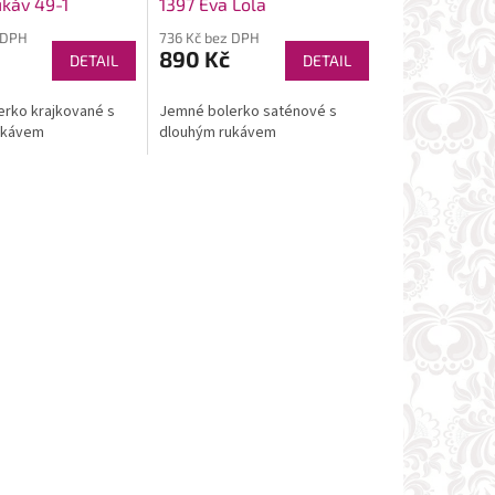
ukáv 49-1
1397 Eva Lola
 DPH
736 Kč bez DPH
890 Kč
DETAIL
DETAIL
rko krajkované s
Jemné bolerko saténové s
ukávem
dlouhým rukávem