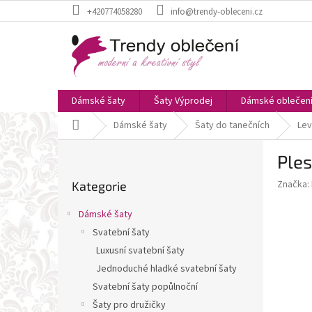
Přejít
+420774058280
info@trendy-obleceni.cz
na
obsah
Dámské šaty
Šaty Výprodej
Dámské oblečen
Domů
Dámské šaty
Šaty do tanečních
Lev
P
Ples
o
Přeskočit
s
Značka:
Kategorie
kategorie
t
r
Dámské šaty
a
Svatební šaty
n
Luxusní svatební šaty
n
í
Jednoduché hladké svatební šaty
p
Svatební šaty popůlnoční
a
Šaty pro družičky