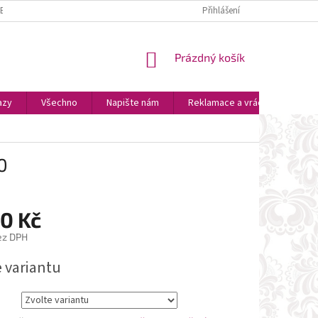
ZBOŽÍ
PLATBA A DOPRAVA
OSOBNÍ VYZVEDNUTÍ
Přihlášení
OBCHODNÍ P
NÁKUPNÍ
Prázdný košík
KOŠÍK
azy
Všechno
Napište nám
Reklamace a vrácení zboží
0
90 Kč
ez DPH
e variantu