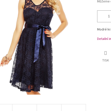
Můžeme d
Modré krá
Detailní 
TISK