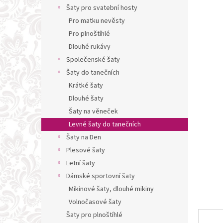
n
Šaty pro svatební hosty
e
Pro matku nevěsty
l
Pro plnoštíhlé
Dlouhé rukávy
Společenské šaty
Šaty do tanečních
Krátké šaty
Dlouhé šaty
Šaty na věneček
Levné šaty do tanečních
Šaty na Den
Plesové šaty
Letní šaty
Dámské sportovní šaty
Mikinové šaty, dlouhé mikiny
Volnočasové šaty
Šaty pro plnoštíhlé