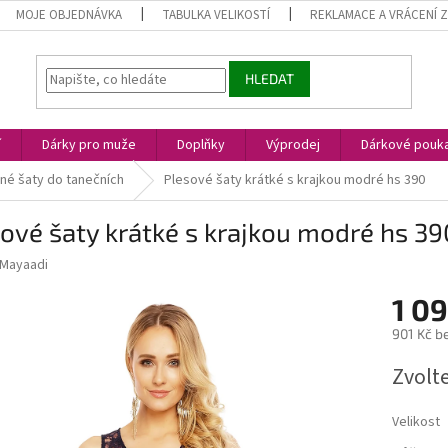
MOJE OBJEDNÁVKA
TABULKA VELIKOSTÍ
REKLAMACE A VRÁCENÍ 
HLEDAT
í
Dárky pro muže
Doplňky
Výprodej
Dárkové pouk
né šaty do tanečních
Plesové šaty krátké s krajkou modré hs 390
ové šaty krátké s krajkou modré hs 39
Mayaadi
1 0
901 Kč b
Měrná
Zvolt
cena:
Velikost