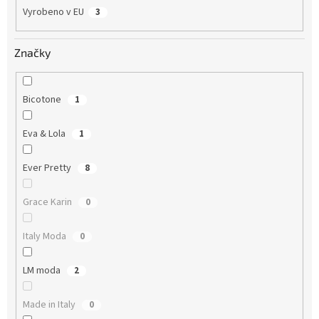
Vyrobeno v EU
3
Značky
Bicotone
1
Eva & Lola
1
Ever Pretty
8
Grace Karin
0
Italy Moda
0
LM moda
2
Made in Italy
0