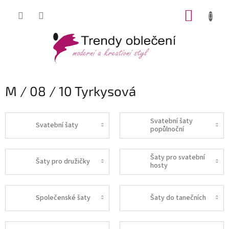
Přejít
NÁKUP
na
obsah
KOŠÍK
M / 08 / 10 Tyrkysová
Svatební šaty
Svatební šaty
popůlnoční
Šaty pro svatební
Šaty pro družičky
hosty
Společenské šaty
Šaty do tanečních