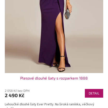
t
ů
Plesové dlouhé šaty s rozparkem 1888
2 058 Kč bez DPH
DETAIL
2 490 Kč
Lehoučké dlouhé šaty Ever Pretty. Na široká ramínka, véčkový