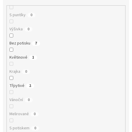
S puntíky
0
Výšivka
0
Bez potisku
7
Květinové
1
Krajka
0
Třpytivé
2
Vánoční
0
Melirované
0
S potiskem
0