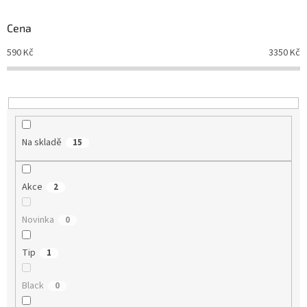
o
d
Cena
u
590
Kč
3350
Kč
k
t
ů
Na skladě
15
Akce
2
Novinka
0
Tip
1
Black
0