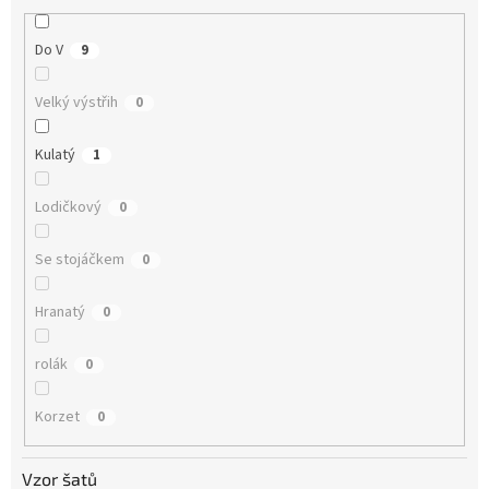
Do V
9
Velký výstřih
0
Kulatý
1
Lodičkový
0
Se stojáčkem
0
Hranatý
0
rolák
0
Korzet
0
Vzor šatů