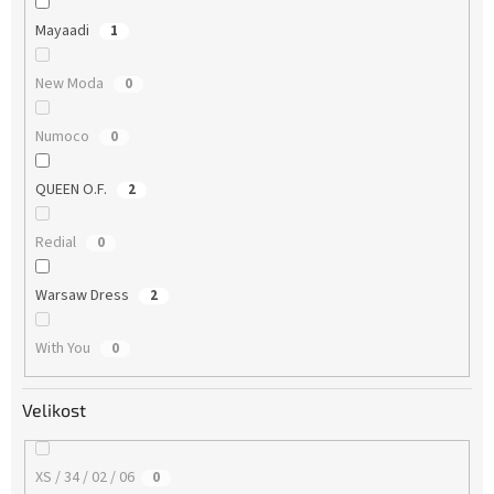
Mayaadi
1
New Moda
0
Numoco
0
QUEEN O.F.
2
Redial
0
Warsaw Dress
2
With You
0
Velikost
XS / 34 / 02 / 06
0