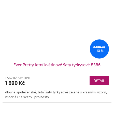
2 190 Kč
–13 %
Ever Pretty letní květinové šaty tyrkysové 8386
1 562 Kč bez DPH
DETAIL
1 890 Kč
dlouhé společenské, letní šaty tyrkysově zelené s krásnými vzory,
vhodné i na svatbu pro hosty