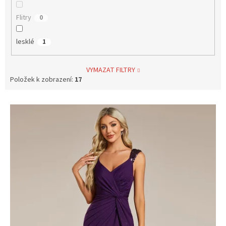
Flitry
0
lesklé
1
VYMAZAT FILTRY
Položek k zobrazení:
17
V
ý
p
i
s
p
r
o
d
u
k