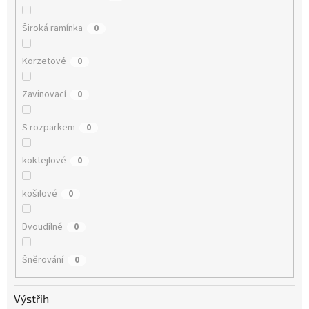
Široká ramínka
0
Korzetové
0
Zavinovací
0
S rozparkem
0
koktejlové
0
košilové
0
Dvoudílné
0
Šněrování
0
Výstřih