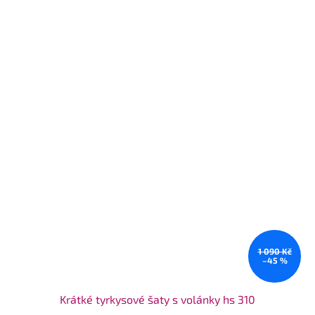
1 090 Kč
–45 %
Krátké tyrkysové šaty s volánky hs 310