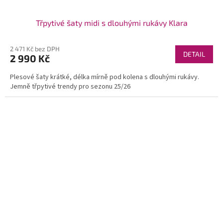
Třpytivé šaty midi s dlouhými rukávy Klara
2 471 Kč bez DPH
DETAIL
2 990 Kč
Plesové šaty krátké, délka mírně pod kolena s dlouhými rukávy.
Jemně třpytivé trendy pro sezonu 25/26