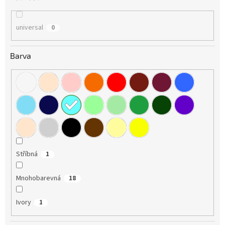
universal
0
Barva
Stříbná
1
Mnohobarevná
18
Ivory
1