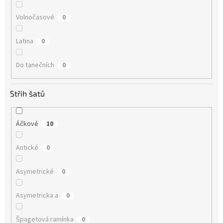
Volnočasové
0
Latina
0
Do tanečních
0
Střih šatů
Áčkové
10
Antické
0
Asymetrické
0
Asymetricka a
0
Špagetová ramínka
0