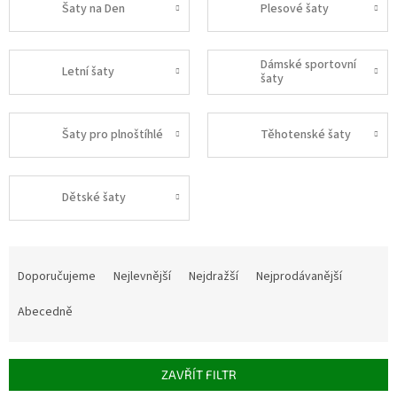
Šaty na Den
Plesové šaty
Dámské sportovní
Letní šaty
šaty
Šaty pro plnoštíhlé
Těhotenské šaty
Dětské šaty
Ř
a
Doporučujeme
Nejlevnější
Nejdražší
Nejprodávanější
z
e
Abecedně
n
í
p
ZAVŘÍT FILTR
r