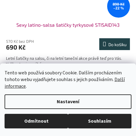
890 Kč
–22 %
Sexy latino-salsa šatičky tyrkysové STISAID143
570 Kč bez DPH
Do košíku
690 Kč
Letní šatičky na salsu, či na letní taneční akce právě teď pro Vás.
Velikost univerzální.
Tento web používá soubory Cookie. Dalším procházením
Akce
tohoto webu vyjadřujete souhlas s jejich používáním.
Další
informace
.
U každé velikosti šatů je uvedena doba dodání (1-2dny či na
Nastavení
objednání). Velikosti neodpovídají českým, prosím měřte se. Pokud se
Vám některý model líbí a chtěli byste ho v jiné barvě, tak stačí do
vyhledávání zadat číslo modelu(třeba 1960) a všechny dostupné barvy
se Vám zobrazí. Pas je nejuzší místo na šatech (většinou cca 6cm pod
Odmítnout
Souhlasím
prsy - neměřte pupík)! Kdyby jste měli jakékoli dotazy pište. Krásný den.