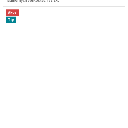
nadměrných velikostech až 7XL
Akce
Tip