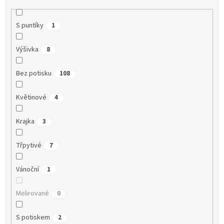
S puntíky
1
Výšivka
8
Bez potisku
108
Květinové
4
Krajka
3
Třpytivé
7
Vánoční
1
Melirované
0
S potiskem
2