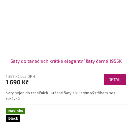
Šaty do tanečních krátké elegantní šaty černé 1955K
1 397 Kč bez DPH
DETAIL
1 690 Kč
Šaty nejen do tanečních. Krásné šaty s kulatým výstřihem bez
rukávků
Novinka
Black