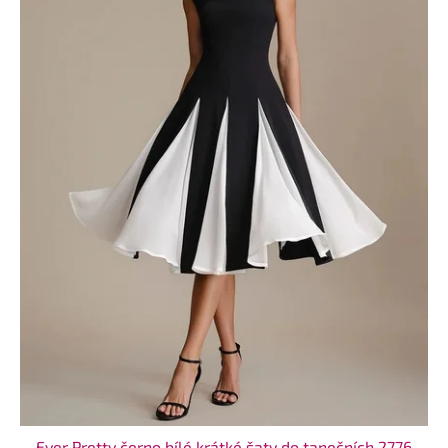
Ever Pretty černo bílé krátké šaty do tanečních 2776