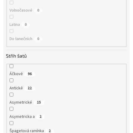
Volnočasové
0
Latina
0
Do tanečních
0
Střih šatů
Áčkové
96
Antické
22
Asymetrické
15
Asymetricka a
2
Špagetová ramínka
2