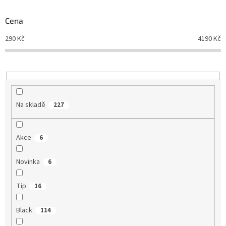
o
d
Cena
u
290
Kč
4190
Kč
k
t
ů
Na skladě
227
Akce
6
Novinka
6
Tip
16
Black
114