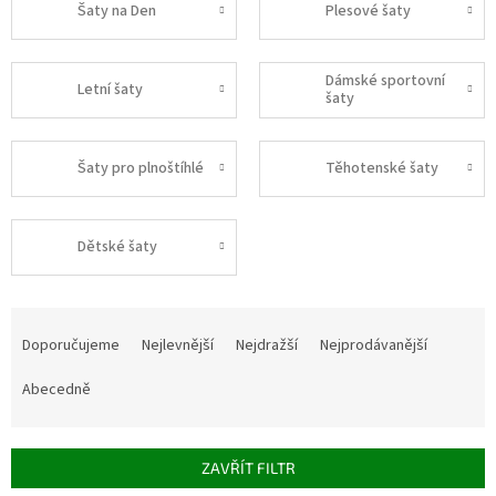
Šaty na Den
Plesové šaty
Dámské sportovní
Letní šaty
šaty
Šaty pro plnoštíhlé
Těhotenské šaty
Dětské šaty
Ř
a
Doporučujeme
Nejlevnější
Nejdražší
Nejprodávanější
z
e
Abecedně
n
í
p
ZAVŘÍT FILTR
r