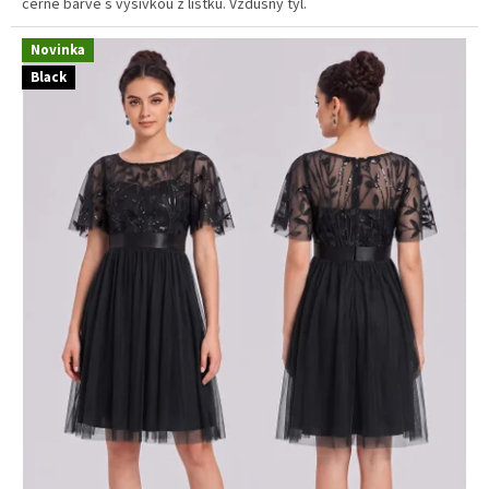
černé barvě s výšivkou z lístků. Vzdušný tyl.
Novinka
Black