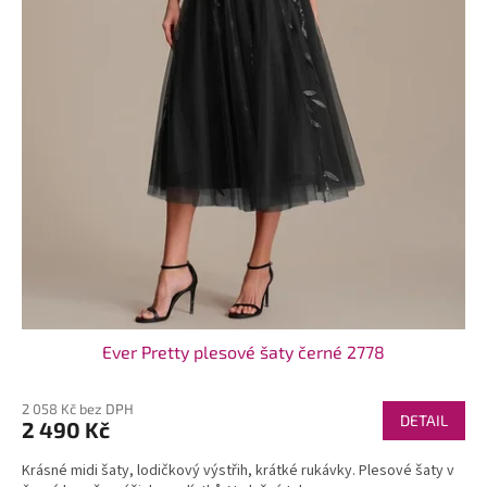
t
ů
Ever Pretty plesové šaty černé 2778
2 058 Kč bez DPH
DETAIL
2 490 Kč
Krásné midi šaty, lodičkový výstřih, krátké rukávky. Plesové šaty v