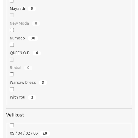
Mayaadi
5
New Moda
0
Numoco
30
QUEEN O.F.
4
Redial
0
Warsaw Dress
3
With You
2
Velikost
XS / 34 / 02 / 06
20