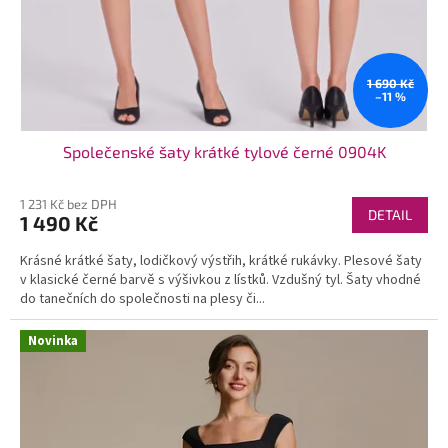
1 690 Kč
–11 %
Společenské šaty krátké tylové černé 0904K
1 231 Kč bez DPH
DETAIL
1 490 Kč
Krásné krátké šaty, lodičkový výstřih, krátké rukávky. Plesové šaty
v klasické černé barvě s výšivkou z lístků. Vzdušný tyl. Šaty vhodné
do tanečních do společnosti na plesy či...
Novinka