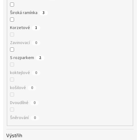
Široká ramínka
3
Korzetové
1
Zavinovací
0
S rozparkem
2
koktejlové
0
košilové
0
Dvoudílné
0
Šněrování
0
Výstřih