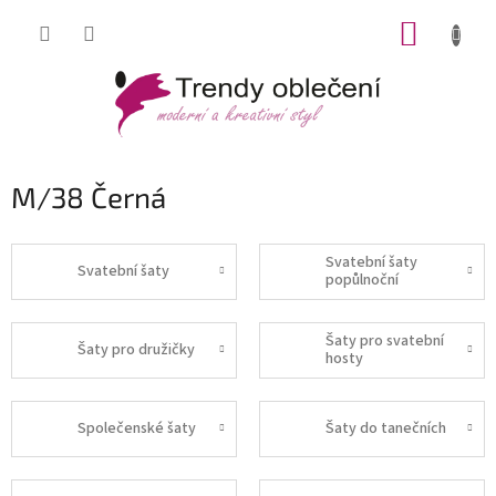
Přejít
NÁKUP
na
obsah
KOŠÍK
M/38 Černá
Svatební šaty
Svatební šaty
popůlnoční
Šaty pro svatební
Šaty pro družičky
hosty
Společenské šaty
Šaty do tanečních