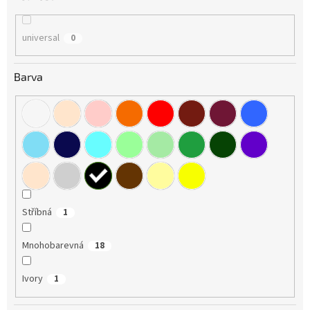
universal
0
Barva
Stříbná
1
Mnohobarevná
18
Ivory
1