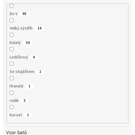
Do V
95
Velký výstřih
14
Kulatý
34
Lodičkový
4
Se stojáčkem
1
Hranatý
1
rolák
3
Korzet
1
Vzor šatů