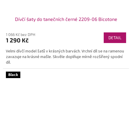
Dívčí šaty do tanečních černé 2209-06 Bicotone
1 066 Kč bez DPH
DETAIL
1 290 Kč
Velmi dívčí model šatů v krásných barvách. Vrchní díl se na ramenou
zavazuje na krásné mašle. Skvěle doplňuje mírně rozšířený spodní
díl.
Black