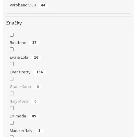
Vyrobeno v EU
44
Značky
Bicotone
17
Eva & Lola
16
Ever Pretty
156
Grace Karin
0
Italy Moda
0
LM moda
49
Made in Italy
1