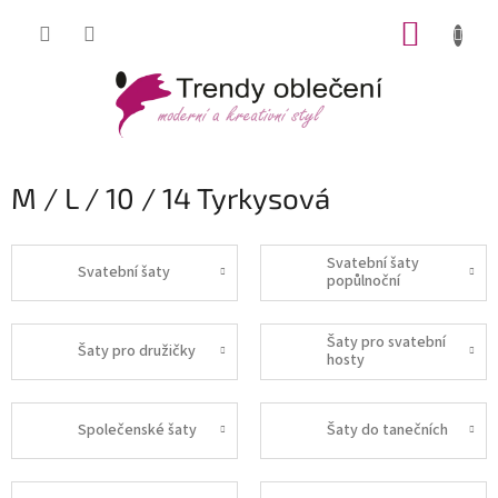
Přejít
NÁKUP
na
obsah
KOŠÍK
M / L / 10 / 14 Tyrkysová
Svatební šaty
Svatební šaty
popůlnoční
Šaty pro svatební
Šaty pro družičky
hosty
Společenské šaty
Šaty do tanečních