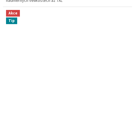
nadměrných velikostech až 7XL
Akce
Tip