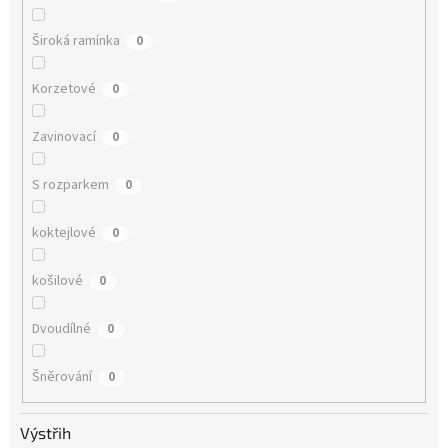
Široká ramínka
0
Korzetové
0
Zavinovací
0
S rozparkem
0
koktejlové
0
košilové
0
Dvoudílné
0
Šněrování
0
Výstřih