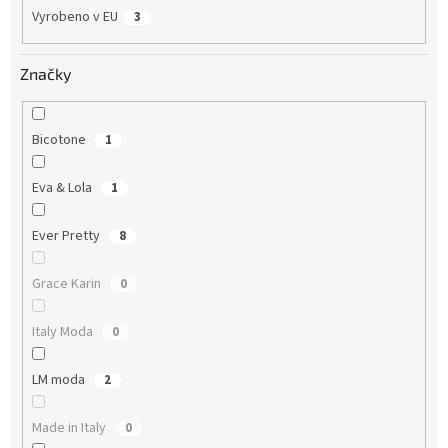
Vyrobeno v EU
3
Značky
Bicotone
1
Eva & Lola
1
Ever Pretty
8
Grace Karin
0
Italy Moda
0
LM moda
2
Made in Italy
0