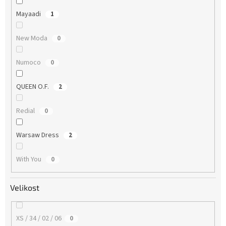
Mayaadi
1
New Moda
0
Numoco
0
QUEEN O.F.
2
Redial
0
Warsaw Dress
2
With You
0
Velikost
XS / 34 / 02 / 06
0