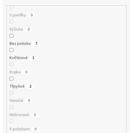
S puntíky
0
Výšivka
0
Bez potisku
7
Květinové
1
Krajka
0
Třpytivé
2
Vánoční
0
Melirované
0
S potiskem
0