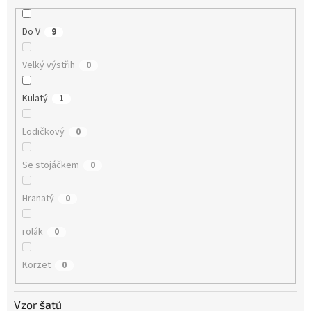
Do V
9
Velký výstřih
0
Kulatý
1
Lodičkový
0
Se stojáčkem
0
Hranatý
0
rolák
0
Korzet
0
Vzor šatů