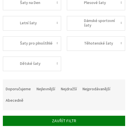
Šaty na Den
Plesové šaty
Dámské sportovní
Letní šaty
šaty
Šaty pro plnoštíhlé
Těhotenské šaty
Dětské šaty
Ř
a
Doporučujeme
Nejlevnější
Nejdražší
Nejprodávanější
z
e
Abecedně
n
í
p
ZAVŘÍT FILTR
r