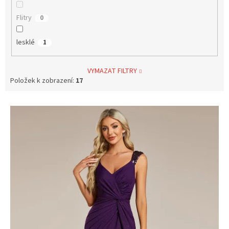
Flitry
0
lesklé
1
VYMAZAT FILTRY
Položek k zobrazení:
17
V
ý
p
i
s
p
r
o
d
u
k