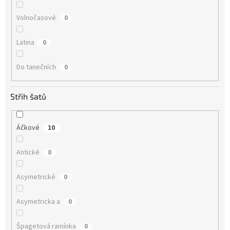
Volnočasové
0
Latina
0
Do tanečních
0
Střih šatů
Áčkové
10
Antické
0
Asymetrické
0
Asymetricka a
0
Špagetová ramínka
0