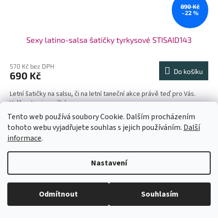
890 Kč
–22 %
Sexy latino-salsa šatičky tyrkysové STISAID143
570 Kč bez DPH
Do košíku
690 Kč
Letní šatičky na salsu, či na letní taneční akce právě teď pro Vás.
Velikost univerzální.
Tento web používá soubory Cookie. Dalším procházením
Akce
tohoto webu vyjadřujete souhlas s jejich používáním.
Další
informace
.
U každé velikosti šatů je uvedena doba dodání (1-2dny či na
Nastavení
objednání). Velikosti neodpovídají českým, prosím měřte se. Pokud se
Vám některý model líbí a chtěli byste ho v jiné barvě, tak stačí do
vyhledávání zadat číslo modelu(třeba 1960) a všechny dostupné barvy
se Vám zobrazí. Pas je nejuzší místo na šatech (většinou cca 6cm pod
Odmítnout
Souhlasím
prsy - neměřte pupík)! Kdyby jste měli jakékoli dotazy pište. Krásný den.