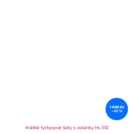
1 090 Kč
–45 %
Krátké tyrkysové šaty s volánky hs 310