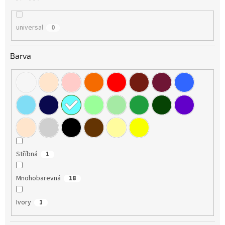
universal
0
Barva
Stříbná
1
Mnohobarevná
18
Ivory
1