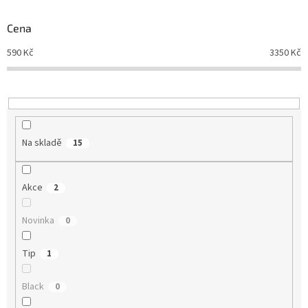
o
d
Cena
u
590
Kč
3350
Kč
k
t
ů
Na skladě
15
Akce
2
Novinka
0
Tip
1
Black
0