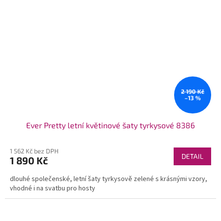
2 190 Kč
–13 %
Ever Pretty letní květinové šaty tyrkysové 8386
1 562 Kč bez DPH
DETAIL
1 890 Kč
dlouhé společenské, letní šaty tyrkysově zelené s krásnými vzory,
vhodné i na svatbu pro hosty