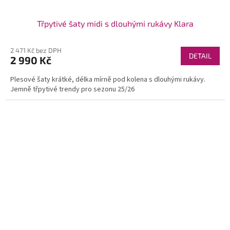
Třpytivé šaty midi s dlouhými rukávy Klara
2 471 Kč bez DPH
DETAIL
2 990 Kč
Plesové šaty krátké, délka mírně pod kolena s dlouhými rukávy.
Jemně třpytivé trendy pro sezonu 25/26