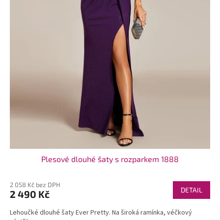
t
ů
Plesové dlouhé šaty s rozparkem 1888
2 058 Kč bez DPH
DETAIL
2 490 Kč
Lehoučké dlouhé šaty Ever Pretty. Na široká ramínka, véčkový