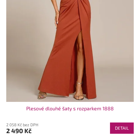
k
t
ů
Plesové dlouhé šaty s rozparkem 1888
2 058 Kč bez DPH
DETAIL
2 490 Kč