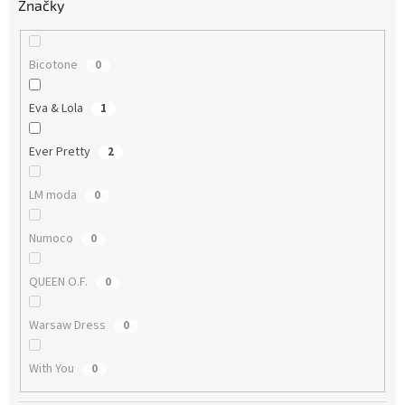
Značky
Bicotone
0
Eva & Lola
1
Ever Pretty
2
LM moda
0
Numoco
0
QUEEN O.F.
0
Warsaw Dress
0
With You
0