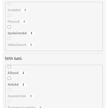
Svatební
0
Plesové
0
Společenské
3
Volnočasové
0
Střih šatů
Áčkové
2
Antické
1
Asymetrické
0
Špagetová ramínka
0