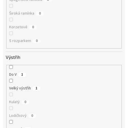
Široká ramínka
0
Korzetové
0
S rozparkem
0
Výstřih
Do V
1
Velký výstřih
1
Kulatý
0
Lodičkový
0