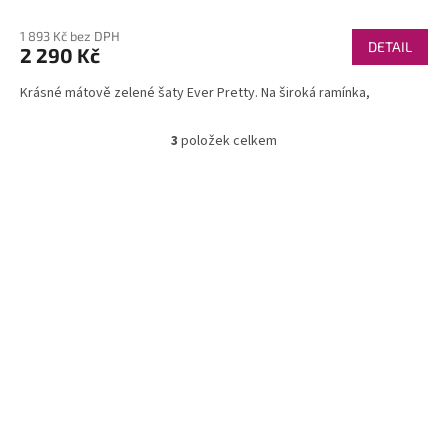
1 893 Kč bez DPH
DETAIL
2 290 Kč
Krásné mátově zelené šaty Ever Pretty. Na široká ramínka,
3
položek celkem
O
v
l
á
d
a
c
í
p
r
v
k
y
v
ý
p