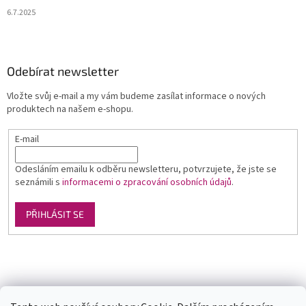
6.7.2025
Odebírat newsletter
Vložte svůj e-mail a my vám budeme zasílat informace o nových
produktech na našem e-shopu.
E-mail
Odesláním emailu k odběru newsletteru, potvrzujete, že jste se
seznámili s
informacemi o zpracování osobních údajů
.
PŘIHLÁSIT SE
Luxusní pánská móda
GLAMI
Levné ubytování v Orlických horách