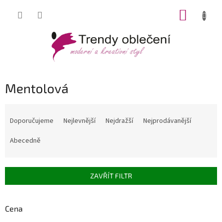
Přejít
NÁKUP
na
obsah
KOŠÍK
Mentolová
Ř
a
Doporučujeme
Nejlevnější
Nejdražší
Nejprodávanější
z
e
Abecedně
n
í
p
ZAVŘÍT FILTR
r
o
d
Cena
u