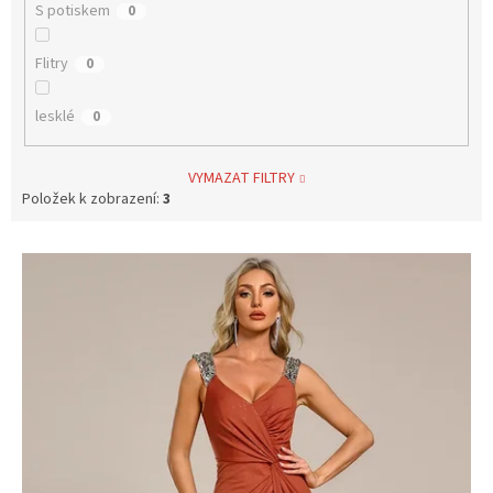
S potiskem
0
Flitry
0
lesklé
0
VYMAZAT FILTRY
Položek k zobrazení:
3
V
ý
p
i
s
p
r
o
d
u