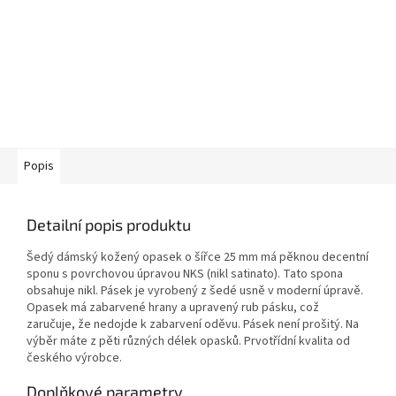
Popis
Detailní popis produktu
Šedý dámský kožený opasek o šířce 25 mm má pěknou decentní
sponu s povrchovou úpravou NKS (nikl satinato). Tato spona
obsahuje nikl. Pásek je vyrobený z šedé usně v moderní úpravě.
Opasek má zabarvené hrany a upravený rub pásku, což
zaručuje, že nedojde k zabarvení oděvu. Pásek není prošitý. Na
výběr máte z pěti různých délek opasků. Prvotřídní kvalita od
českého výrobce.
Doplňkové parametry