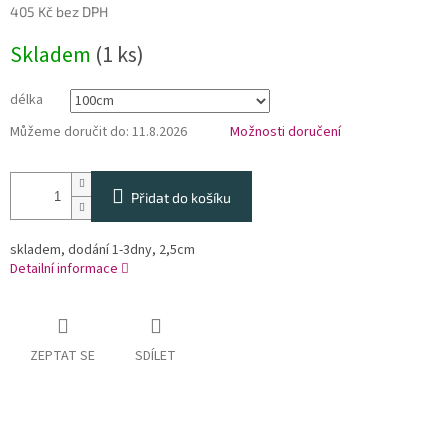
405 Kč bez DPH
Měrná
Skladem
(1 ks)
cena:
délka
Můžeme doručit do:
11.8.2026
Možnosti doručení
Přidat do košíku
skladem, dodání 1-3dny, 2,5cm
Detailní informace
ZEPTAT SE
SDÍLET