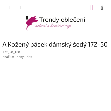
Přejít
NÁKUP
na
obsah
KOŠÍK
A Kožený pásek dámský šedý 172-50
172_50_100
Značka:
Penny Belts