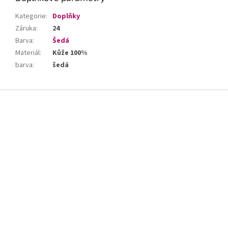
Kategorie
:
Doplňky
Záruka
:
24
Barva
:
Šedá
Materiál
:
Kůže 100%
barva
:
šedá
Z
á
p
a
t
í