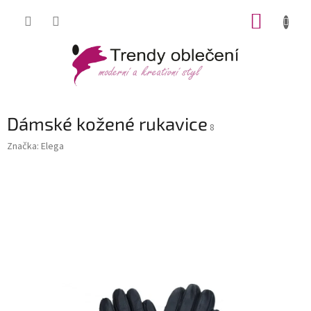
Přejít
NÁKUP
na
obsah
KOŠÍK
Dámské kožené rukavice
8
Značka:
Elega