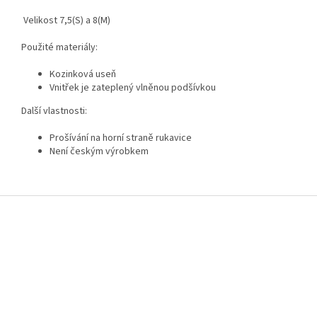
Velikost 7,5(S) a 8(M)
Použité materiály:
Kozinková useň
Vnitřek je zateplený vlněnou podšívkou
Další vlastnosti:
Prošívání na horní straně rukavice
Není českým výrobkem
Z
á
p
a
t
í