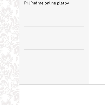
Přijímáme online platby
Z
á
p
a