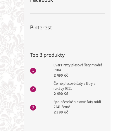
Pinterest
Top 3 produkty
Ever Pretty plesové šaty modré
0904
2 490 Kč
Černé plesové šaty s flitry a
rukávy 0751
2 490 Kč
Společenské plesové šaty midi
2241 černé
2 390 Kč