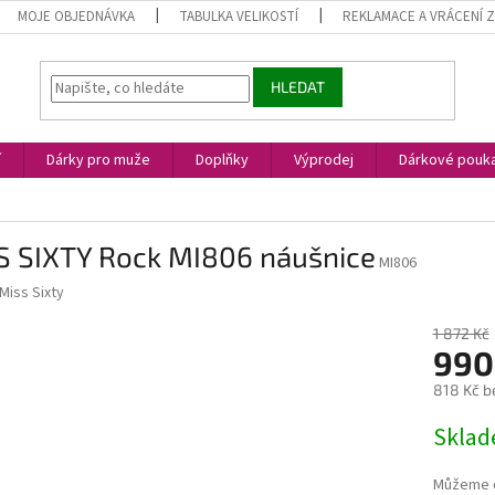
MOJE OBJEDNÁVKA
TABULKA VELIKOSTÍ
REKLAMACE A VRÁCENÍ 
HLEDAT
í
Dárky pro muže
Doplňky
Výprodej
Dárkové pouk
S SIXTY Rock MI806 náušnice
MI806
Miss Sixty
1 872 Kč
990
818 Kč b
Měrná
Skla
cena:
Můžeme d