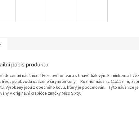
s
ailní popis produktu
né decentní náušnice čtvercového tvaru s tmavě fialovým kamínkem a hvě
střed, po obvodu osázené čirými zirkony. Rozměr náušnic 11x11 mm, zapí
tu. Vyrobeny jsou z obecného kovu, který je poocelován. Tyto náušnice j
ány v originální krabičce značky Miss Sixty.