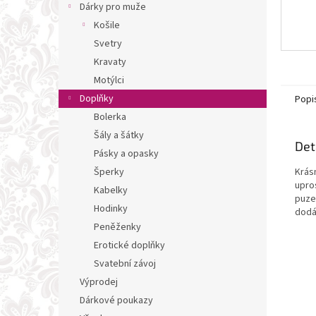
Dárky pro muže
Košile
Svetry
Kravaty
Motýlci
Doplňky
Popi
Bolerka
Šály a šátky
Det
Pásky a opasky
Krás
Šperky
upro
Kabelky
puze
Hodinky
dodáv
Peněženky
Erotické doplňky
Svatební závoj
Výprodej
Dárkové poukazy