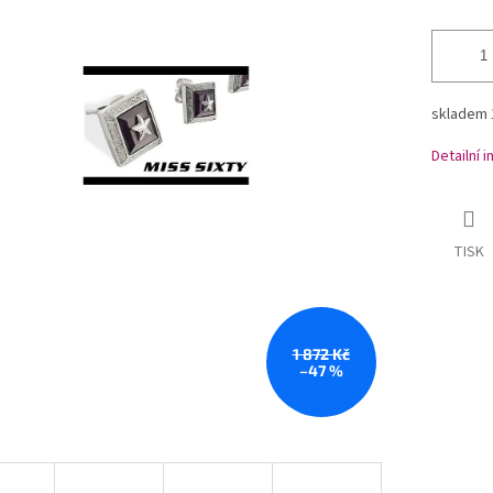
skladem 
Detailní 
TISK
1 872 Kč
–47 %