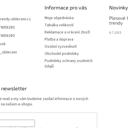
Informace pro vás
Novinky
Moje objednávka
Plesové š
trendy-obleceni.cz
trendy
Tabulka velikostí
74058280
Reklamace a vrácení zboží
6.7.2025
74058280
Platba a doprava
ook
Osobní vyzvednutí
_obleceni
Obchodní podmínky
Podmínky ochrany osobních
údajů
 newsletter
 e-mail a my vám budeme zasílat informace o nových
 na našem e-shopu.