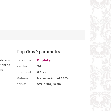
Doplňkové parametry
zdičkou
Kategorie
:
Doplňky
nání na
Záruka
:
24
sou
Hmotnost
:
0.1 kg
Materiál
:
Nerezová ocel 100%
barva
:
Stříbrná, šedá