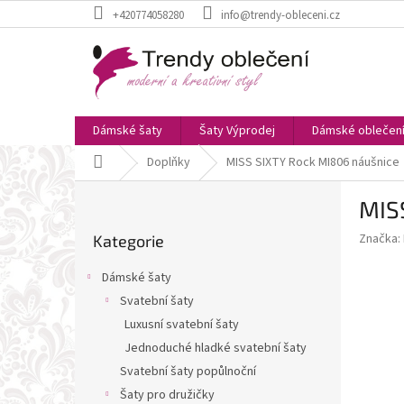
Přejít
+420774058280
info@trendy-obleceni.cz
na
obsah
Dámské šaty
Šaty Výprodej
Dámské oblečen
Domů
Doplňky
MISS SIXTY Rock MI806 náušnice
P
MIS
o
Přeskočit
s
Značka:
Kategorie
kategorie
t
r
Dámské šaty
a
Svatební šaty
n
Luxusní svatební šaty
n
í
Jednoduché hladké svatební šaty
p
Svatební šaty popůlnoční
a
Šaty pro družičky