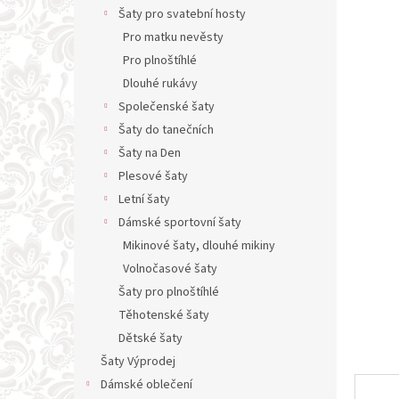
n
Šaty pro svatební hosty
e
Pro matku nevěsty
l
Pro plnoštíhlé
Dlouhé rukávy
Společenské šaty
Šaty do tanečních
Šaty na Den
Plesové šaty
Letní šaty
Dámské sportovní šaty
Mikinové šaty, dlouhé mikiny
Volnočasové šaty
Šaty pro plnoštíhlé
Těhotenské šaty
Dětské šaty
Šaty Výprodej
Dámské oblečení