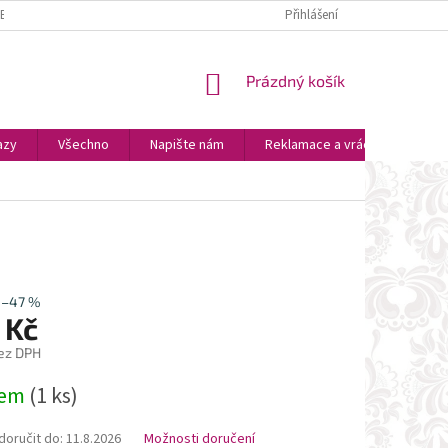
ZBOŽÍ
PLATBA A DOPRAVA
OSOBNÍ VYZVEDNUTÍ
Přihlášení
OBCHODNÍ P
NÁKUPNÍ
Prázdný košík
KOŠÍK
azy
Všechno
Napište nám
Reklamace a vrácení zboží
–47 %
 Kč
ez DPH
dem
(1 ks)
oručit do:
11.8.2026
Možnosti doručení