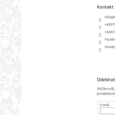
t
Kontakt
í
info
@
+4207
+4207
Faceb
trendy
Odebírat
Vložte svůj
produktech
E-mail