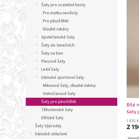
n
p
p
Šaty pro svatební hosty
e
i
r
Pro matku nevěsty
l
s
o
Pro plnoštíhlé
p
d
Dlouhé rukávy
r
u
Společenské šaty
o
k
d
t
Šaty do tanečních
u
ů
Šaty na Den
k
Plesové šaty
t
Letní šaty
ů
Dámské sportovní šaty
Mikinové šaty, dlouhé mikiny
Volnočasové šaty
Šaty pro plnoštíhlé
Bílé 
Těhotenské šaty
šaty 
Dětské šaty
1 810 
Šaty Výprodej
2 19
Dámské oblečení
Jemné 