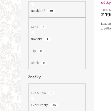
délk
1 810 
Na skladě
29
2 19
Luxusn
Akce
0
živůtk
Novinka
1
Tip
0
Black
0
Značky
Eva & Lola
0
Ever Pretty
35