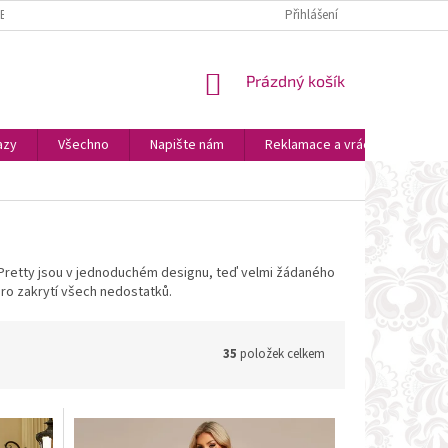
ZBOŽÍ
PLATBA A DOPRAVA
OSOBNÍ VYZVEDNUTÍ
Přihlášení
OBCHODNÍ P
NÁKUPNÍ
Prázdný košík
KOŠÍK
azy
Všechno
Napište nám
Reklamace a vrácení zboží
r Pretty jsou v jednoduchém designu, teď velmi žádaného
 pro zakrytí všech nedostatků.
35
položek celkem