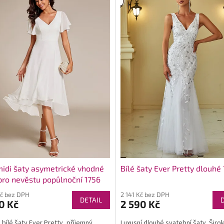
midi šaty asymetrické vhodné
Bílé šaty Ever Pretty dlouhé
pro nevěstu popůlnoční 1756
Kč bez DPH
2 141 Kč bez DPH
DETAIL
0 Kč
2 590 Kč
bílé šaty Ever Pretty, příjemný
Luxusní dlouhé svatební šaty. Širo