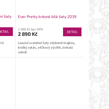
ní šaty
Ever Pretty krásné bílé šaty 2039
2 388 Kč bez DPH
DETAIL
DETAIL
2 890 Kč
ový
Luxusní svatební šaty zdobené krajkou,
krátký rukáv, véčkový výstřih, bohatá
sukně.