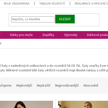
MOJE OBJEDNÁVKA
TABULKA VELIKOSTÍ
REKLAMACE A VRÁCENÍ 
HLEDAT
í
Dárky pro muže
Doplňky
Výprodej
Dárkové pouk
lá
 šaty v nadměrných velikostech a do rozměrů 58 čili 7XL. Šaty značky Eve
tylu. Některé svatební bílé šaty větších rozměrů mají dlouhé rukávy a střih
učujeme
Nejlevnější
Nejdražší
Nejprodávanější
Abecedně