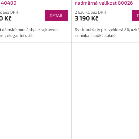
y 40400
nadměrná velikost 80026
Kč bez DPH
2 636 Kč bez DPH
DETAIL
0 Kč
3 190 Kč
í dámské midi šaty s krajkovým
Svatební šaty pro velikost 56, uzk
em, elegantní střih.
ramínka, hladká sukně