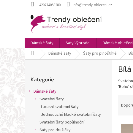
Přejít
+420774058280
info@trendy-obleceni.cz
na
obsah
Dámské šaty
Šaty Výprodej
Dámské oblečen
Domů
Dámské šaty
Šaty pro plnoštíhlé
Bí
P
Bílá
o
Přeskočit
s
Kategorie
kategorie
Svatební
t
'Boho' s
r
Dámské šaty
a
Ř
Svatební šaty
n
a
Dopor
Luxusní svatební šaty
n
z
í
Jednoduché hladké svatební šaty
e
p
Svatební šaty popůlnoční
V
n
a
ý
Šaty pro družičky
í