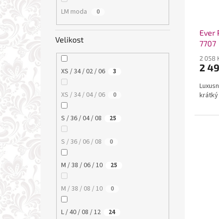
LM moda
0
Ever 
Velikost
7707
2 058 
2 4
XS / 34 / 02 / 06
3
Luxusní
XS / 34 / 04 / 06
krátký 
0
S / 36 / 04 / 08
25
S / 36 / 06 / 08
0
M / 38 / 06 / 10
25
M / 38 / 08 / 10
0
L / 40 / 08 / 12
24