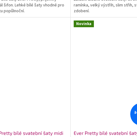
ál šifon. Lehké bílé šaty vhodné pro
ramínka, velký výstřih, slim střih, s
u popůlnoční.
zdobení.
Novinka
3
Pretty bílé svatební šaty midi
Ever Pretty bílé svatební šat