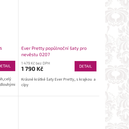
 s
Ever Pretty popůlnoční šaty pro
nevěstu 0207
1 479 Kč bez DPH
DETAIL
DETAIL
1 790 Kč
ih,celý
Krásné krátké šaty Ever Pretty, s krajkou a
 dlouhými
cípy