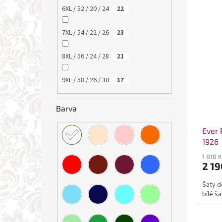
6XL / 52 / 20 / 24
22
7XL / 54 / 22 / 26
23
8XL / 56 / 24 / 28
21
9XL / 58 / 26 / 30
17
Barva
Ever 
1926
1 810 
2 19
Šaty d
bílé š