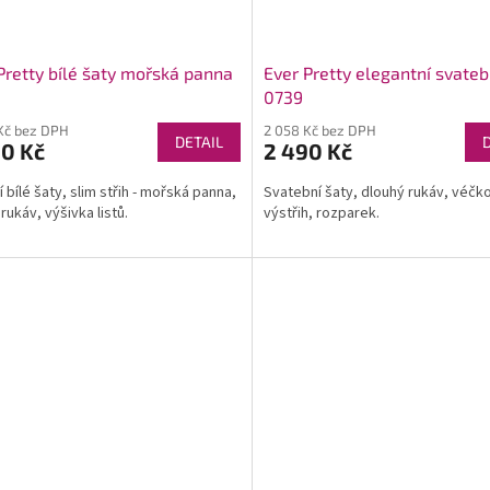
Pretty bílé šaty mořská panna
Ever Pretty elegantní svateb
0739
Kč bez DPH
2 058 Kč bez DPH
DETAIL
90 Kč
2 490 Kč
 bílé šaty, slim střih - mořská panna,
Svatební šaty, dlouhý rukáv, véčk
rukáv, výšivka listů.
výstřih, rozparek.