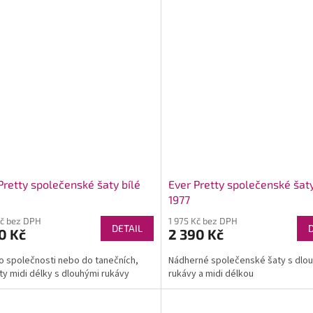
Pretty společenské šaty bílé
Ever Pretty společenské šaty
1977
Kč bez DPH
1 975 Kč bez DPH
DETAIL
0 Kč
2 390 Kč
o společnosti nebo do tanečních,
Nádherné společenské šaty s dlo
aty midi délky s dlouhými rukávy
rukávy a midi délkou