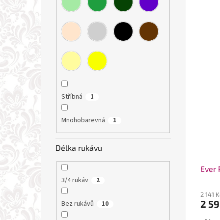
Stříbná
1
Mnohobarevná
1
Délka rukávu
Ever 
3/4 rukáv
2
2 141 
2 59
Bez rukávů
10