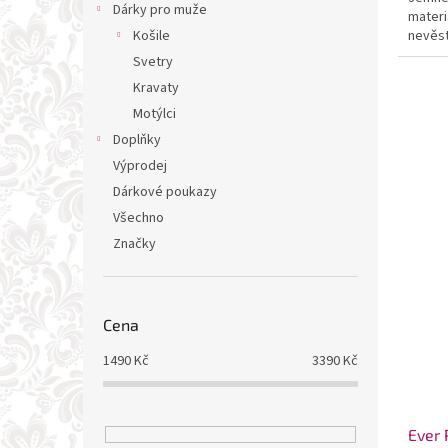
Dárky pro muže
materi
Košile
nevěst
Svetry
Kravaty
Motýlci
Doplňky
Výprodej
Dárkové poukazy
Všechno
Značky
Cena
1490
Kč
3390
Kč
Ever 