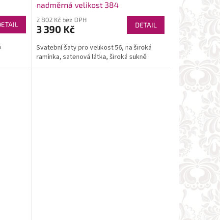
nadměrná velikost 384
2 802 Kč bez DPH
DETAIL
DETAIL
3 390 Kč
á
Svatební šaty pro velikost 56, na široká
ramínka, satenová látka, široká sukně