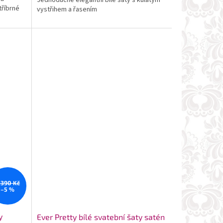
tříbrné
vystřihem a řasením
 390 Kč
–5 %
y
Ever Pretty bílé svatební šaty satén