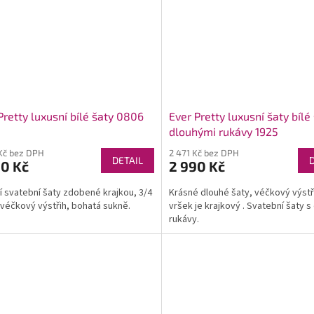
Pretty luxusní bílé šaty 0806
Ever Pretty luxusní šaty bílé
dlouhými rukávy 1925
Kč bez DPH
2 471 Kč bez DPH
DETAIL
90 Kč
2 990 Kč
í svatební šaty zdobené krajkou, 3/4
Krásné dlouhé šaty, véčkový výstř
 véčkový výstřih, bohatá sukně.
vršek je krajkový . Svatební šaty s
rukávy.