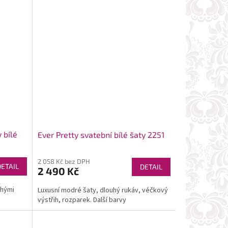
 bílé
Ever Pretty svatební bílé šaty 2251
2 058 Kč bez DPH
DETAIL
DETAIL
2 490 Kč
uhými
Luxusní modré šaty, dlouhý rukáv, véčkový
výstřih, rozparek. Další barvy