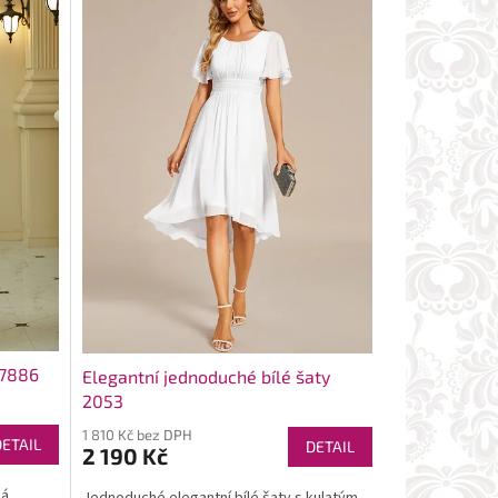
 7886
Elegantní jednoduché bílé šaty
2053
1 810 Kč bez DPH
DETAIL
DETAIL
2 190 Kč
ká
Jednoduché elegantní bílé šaty s kulatým