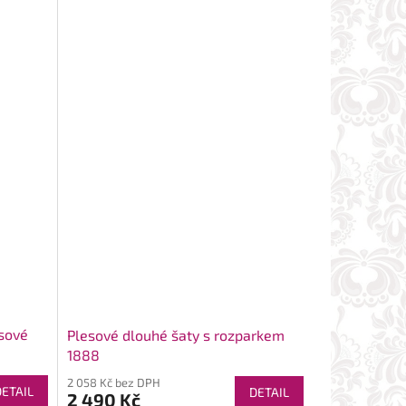
osové
Plesové dlouhé šaty s rozparkem
1888
2 058 Kč bez DPH
DETAIL
DETAIL
2 490 Kč