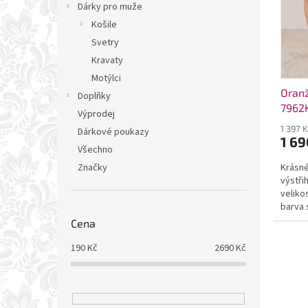
t
Dárky pro muže
ů
Košile
Svetry
Kravaty
Motýlci
Oranž
Doplňky
7962
Výprodej
1 397 
Dárkové poukazy
1 69
Všechno
Značky
Krásné
výstři
veliko
barva 
do...
Cena
190
Kč
2690
Kč