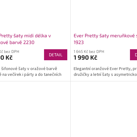
Pretty šaty midi délka v
Ever Pretty šaty meruňkové 
žové barvě 2230
1923
Kč bez DPH
1 645 Kč bez DPH
DETAIL
90 Kč
1 990 Kč
šifonové šaty v oražové barvě
Elegantní oranžové Ever Pretty, p
 na večírek i párty a do tanečních
družičky a letní šaty s asymetricko