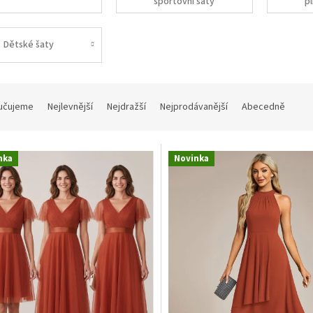
sportovní šaty
pl
Dětské šaty
učujeme
Nejlevnější
Nejdražší
Nejprodávanější
Abecedně
nka
Novinka