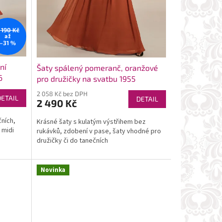
 190 Kč
až
–31 %
ní
Šaty spálený pomeranč, oranžové
6
pro družičky na svatbu 1955
2 058 Kč bez DPH
DETAIL
DETAIL
2 490 Kč
ních,
Krásné šaty s kulatým výstřihem bez
 midi
rukávků, zdobení v pase, šaty vhodné pro
družičky či do tanečních
Novinka