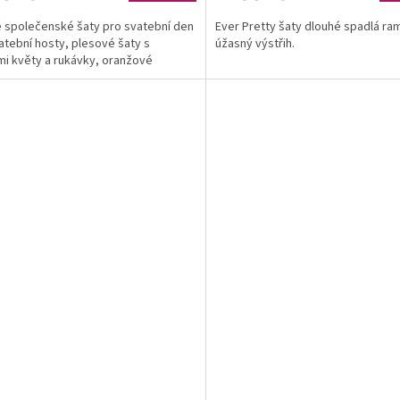
 společenské šaty pro svatební den
Ever Pretty šaty dlouhé spadlá ra
atební hosty, plesové šaty s
úžasný výstřih.
mi květy a rukávky, oranžové