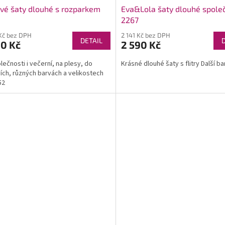
vé šaty dlouhé s rozparkem
Eva&Lola šaty dlouhé spole
2267
Kč bez DPH
2 141 Kč bez DPH
DETAIL
90 Kč
2 590 Kč
lečnosti i večerní, na plesy, do
Krásné dlouhé šaty s flitry Další ba
ích, různých barvách a velikostech
52