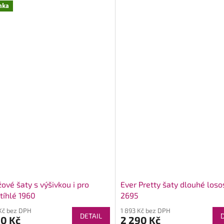
nka
ové šaty s výšivkou i pro
Ever Pretty šaty dlouhé los
tíhlé 1960
2695
Kč bez DPH
1 893 Kč bez DPH
DETAIL
90 Kč
2 290 Kč