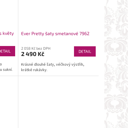
s květy
Ever Pretty šaty smetanové 7962
2 058 Kč bez DPH
DETAIL
DETAIL
2 490 Kč
ro
Krásné dlouhé šaty, véčkový výstřih,
u sukní.
krátké rukávky.