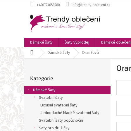
Přejít
+420774058280
info@trendy-obleceni.cz
na
obsah
Dámské šaty
Šaty Výprodej
Dámské oblečen
Domů
Dámské šaty
Oranžová
P
Ora
o
Přeskočit
s
Kategorie
kategorie
t
r
Dámské šaty
a
Svatební šaty
n
Luxusní svatební šaty
n
í
Jednoduché hladké svatební šaty
p
Svatební šaty popůlnoční
a
Šaty pro družičky