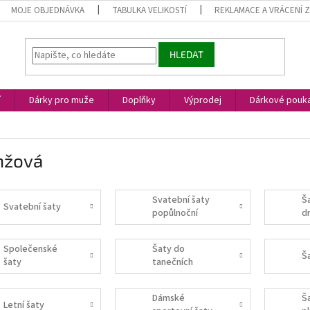
MOJE OBJEDNÁVKA
TABULKA VELIKOSTÍ
REKLAMACE A VRÁCENÍ 
HLEDAT
í
Dárky pro muže
Doplňky
Výprodej
Dárkové pouk
nžová
Svatební šaty
Š
Svatební šaty
popůlnoční
d
Společenské
Šaty do
Š
šaty
tanečních
Dámské
Š
Letní šaty