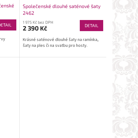
čenské
Společenské dlouhé saténové šaty
2462
1 975 Kč bez DPH
DETAIL
DETAIL
2 390 Kč
rvy
Krásné saténové dlouhé šaty na ramínka,
šaty na ples či na svatbu pro hosty.