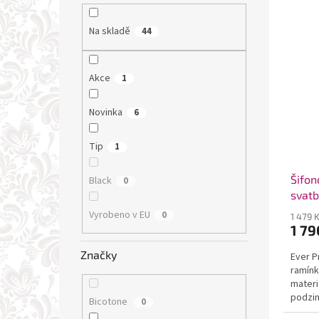
Na skladě
44
Akce
1
Novinka
6
Tip
1
Šifon
Black
0
svatb
pome
Vyrobeno v EU
0
1 479 
1 79
Značky
Ever P
ramínk
materi
podzim
Bicotone
0