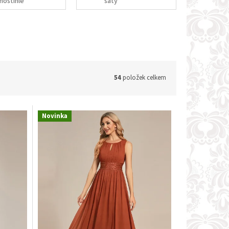
noštíhlé
šaty
54
položek celkem
Novinka