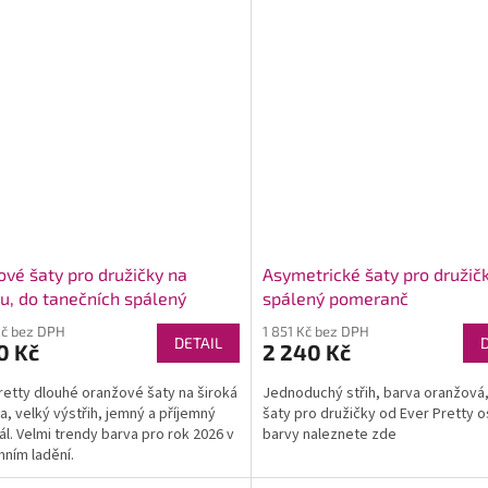
ové šaty pro družičky na
Asymetrické šaty pro družič
u, do tanečních spálený
spálený pomeranč
ranč 9016
Kč bez DPH
1 851 Kč bez DPH
DETAIL
0 Kč
2 240 Kč
retty dlouhé oranžové šaty na široká
Jednoduchý střih, barva oranžová
a, velký výstřih, jemný a příjemný
šaty pro družičky od Ever Pretty o
ál. Velmi trendy barva pro rok 2026 v
barvy naleznete zde
ním ladění.