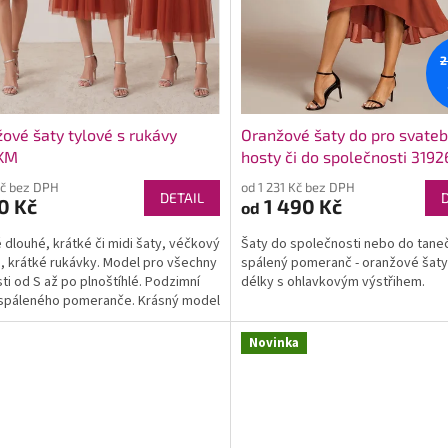
2
ové šaty tylové s rukávy
Oranžové šaty do pro svateb
KM
hosty či do společnosti 3192
Kč bez DPH
od 1 231 Kč bez DPH
DETAIL
0 Kč
1 490 Kč
od
 dlouhé, krátké či midi šaty, véčkový
Šaty do společnosti nebo do taneč
h, krátké rukávky. Model pro všechny
spálený pomeranč - oranžové šaty
sti od S až po plnoštíhlé. Podzimní
délky s ohlavkovým výstřihem.
spáleného pomeranče. Krásný model
Novinka