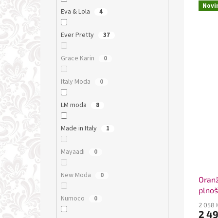
Novi
Eva & Lola
4
Ever Pretty
37
Grace Karin
0
Italy Moda
0
LM moda
8
Made in Italy
1
Mayaadi
0
New Moda
0
Oranž
plnoš
Numoco
0
2 058 
2 4