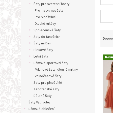
n
Šaty pro svatební hosty
e
Pro matku nevěsty
l
Pro plnoštíhlé
Dlouhé rukávy
Společenské šaty
Ř
Šaty do tanečních
a
Dopor
z
Šaty na Den
e
Plesové šaty
V
n
Letní šaty
Novi
ý
í
Dámské sportovní šaty
p
p
Mikinové šaty, dlouhé mikiny
i
r
s
Volnočasové šaty
o
p
d
Šaty pro plnoštíhlé
r
u
Těhotenské šaty
o
k
Dětské šaty
d
t
Šaty Výprodej
u
ů
Dámské oblečení
k