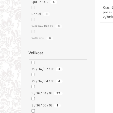
QUEEN O.F.
4
Krásné
pro sv
Redial
0
vyšitý
Warsaw Dress
0
With You
0
Velikost
XS / 34 / 02 / 06
3
XS / 34 / 04 / 06
4
S / 36 / 04 / 08
32
S / 36 / 06 / 08
1