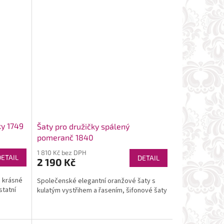
ky 1749
Šaty pro družičky spálený
pomeranč 1840
1 810 Kč bez DPH
DETAIL
DETAIL
2 190 Kč
, krásné
Společenské elegantní oranžové šaty s
statní
kulatým vystřihem a řasením, šifonové šaty