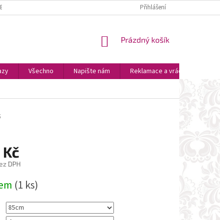
ZBOŽÍ
PLATBA A DOPRAVA
OSOBNÍ VYZVEDNUTÍ
Přihlášení
OBCHODNÍ P
NÁKUPNÍ
Prázdný košík
KOŠÍK
azy
Všechno
Napište nám
Reklamace a vrácení zboží
5
 Kč
ez DPH
dem
(1 ks)