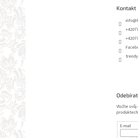
t
Kontakt
í
info
@
+4207
+4207
Faceb
trendy
Odebírat
Vložte svůj
produktech
E-mail