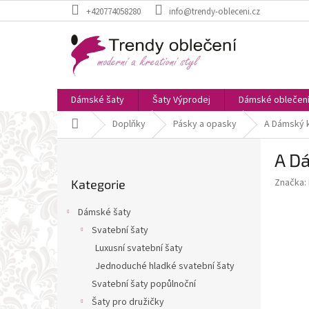
Přejít
+420774058280
info@trendy-obleceni.cz
na
obsah
Dámské šaty
Šaty Výprodej
Dámské oblečen
Domů
Doplňky
Pásky a opasky
A Dámský 
P
A D
o
Přeskočit
s
Značka:
Kategorie
kategorie
t
r
Dámské šaty
a
Svatební šaty
n
Luxusní svatební šaty
n
í
Jednoduché hladké svatební šaty
p
Svatební šaty popůlnoční
a
Šaty pro družičky