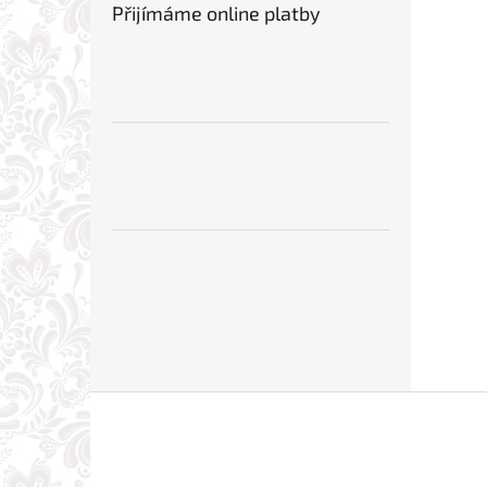
Přijímáme online platby
Z
á
p
a