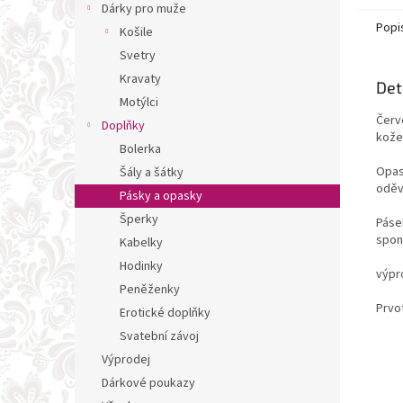
Dárky pro muže
Popi
Košile
Svetry
Kravaty
Det
Motýlci
Červ
Doplňky
kože
Bolerka
Opas
Šály a šátky
oděv
Pásky a opasky
Šperky
Pásek
spon
Kabelky
Hodinky
výpr
Peněženky
Prvo
Erotické doplňky
Svatební závoj
Výprodej
Dárkové poukazy