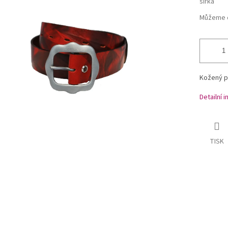
šířka
Můžeme d
Kožený pá
Detailní 
TISK