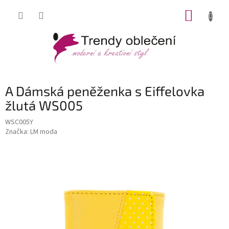
Přejít
NÁKUP
na
obsah
KOŠÍK
A Dámská peněženka s Eiffelovka
žlutá WS005
WSC005Y
Značka:
LM moda