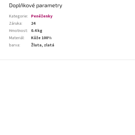
Doplňkové parametry
Kategorie
:
Peněženky
Záruka
:
24
Hmotnost
:
0.4 kg
Materiál
:
Kůže 100%
barva
:
Žluta, zlatá
Z
á
p
a
t
í