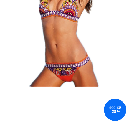
690 Kč
–28 %