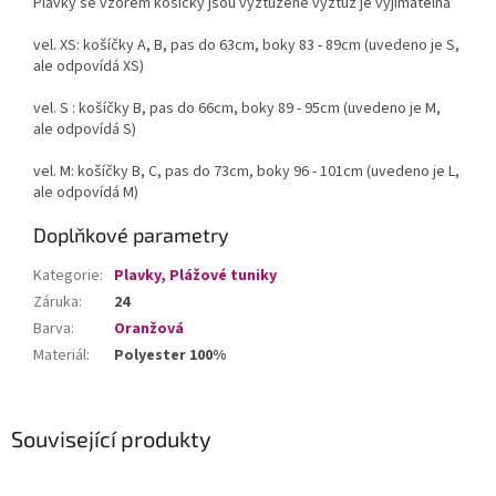
Plavky se vzorem košíčky jsou vyztužené výztuž je výjimatelná
vel. XS: košíčky A, B, pas do 63cm, boky 83 - 89cm (uvedeno je S,
ale odpovídá XS)
vel. S : košíčky B, pas do 66cm, boky 89 - 95cm (uvedeno je M,
ale odpovídá S)
vel. M: košíčky B, C, pas do 73cm, boky 96 - 101cm (uvedeno je L,
ale odpovídá M)
Doplňkové parametry
Kategorie
:
Plavky, Plážové tuniky
Záruka
:
24
Barva
:
Oranžová
Materiál
:
Polyester 100%
Související produkty