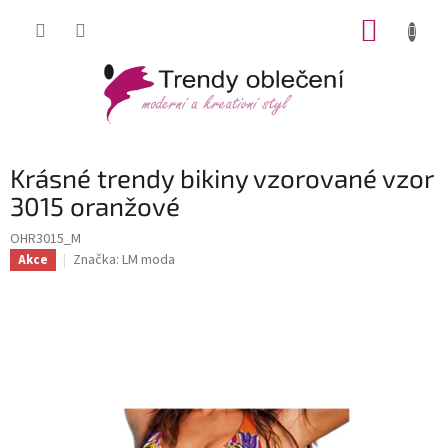
Přejít
NÁKUP
na
obsah
KOŠÍK
Krásné trendy bikiny vzorované vzor
3015 oranžové
OHR3015_M
Značka:
LM moda
Akce