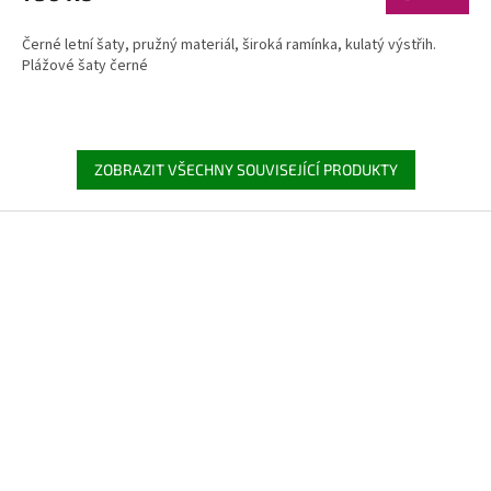
Černé letní šaty, pružný materiál, široká ramínka, kulatý výstřih.
Plážové šaty černé
ZOBRAZIT VŠECHNY SOUVISEJÍCÍ PRODUKTY
Z
á
p
a
t
í