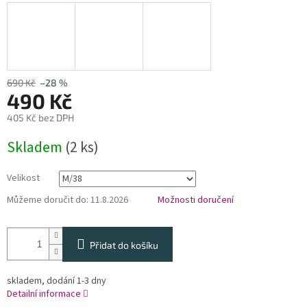
690 Kč
–28 %
490 Kč
405 Kč bez DPH
Měrná
Skladem
(2 ks)
cena:
Velikost
Můžeme doručit do:
11.8.2026
Možnosti doručení
Přidat do košíku
skladem, dodání 1-3 dny
Detailní informace