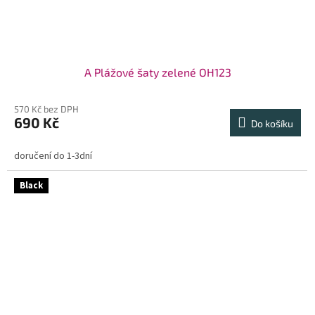
A Plážové šaty zelené OH123
570 Kč bez DPH
690 Kč
Do košíku
doručení do 1-3dní
Black