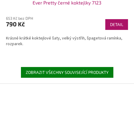
Ever Pretty černé koktejlky 7123
653 Kč bez DPH
790 Kč
DETAIL
Krásné krátké koktejlové šaty, velký výstřih, špagetová ramínka,
rozparek.
ZOBRAZIT VŠECHNY SOUVISEJÍCÍ PRODUKTY
Z
á
p
a
t
í