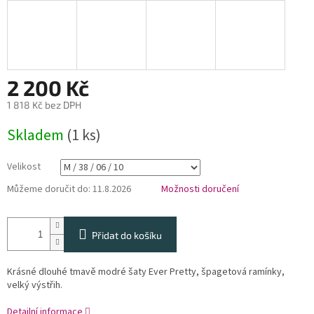
2 200 Kč
1 818 Kč bez DPH
Měrná
Skladem
(1 ks)
cena:
Velikost
Můžeme doručit do:
11.8.2026
Možnosti doručení
Přidat do košíku
Krásné dlouhé tmavě modré šaty Ever Pretty, špagetová ramínky,
velký výstřih.
Detailní informace