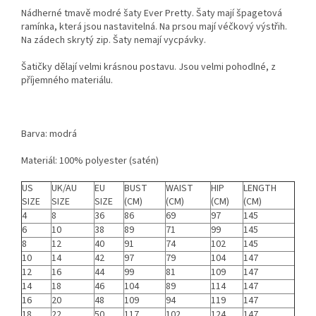
Nádherné tmavě modré šaty Ever Pretty. Šaty mají špagetová
ramínka, která jsou nastavitelná. Na prsou mají véčkový výstřih.
Na zádech skrytý zip. Šaty nemají vycpávky.
Šatičky dělají velmi krásnou postavu. Jsou velmi pohodlné, z
příjemného materiálu.
Barva: modrá
Materiál: 100% polyester (satén)
US
UK/AU
EU
BUST
WAIST
HIP
LENGTH
SIZE
SIZE
SIZE
(CM)
(CM)
(CM)
(CM)
4
8
36
86
69
97
145
6
10
38
89
71
99
145
8
12
40
91
74
102
145
10
14
42
97
79
104
147
12
16
44
99
81
109
147
14
18
46
104
89
114
147
16
20
48
109
94
119
147
18
22
50
117
102
124
147