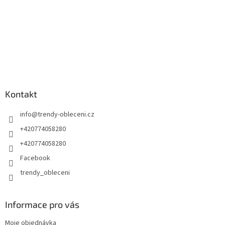
Kontakt
info
@
trendy-obleceni.cz
+420774058280
+420774058280
Facebook
trendy_obleceni
Informace pro vás
Moje objednávka