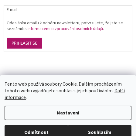
E-mail
Odesláním emailu k odběru newsletteru, potvrzujete, že jste se
seznámili s
informacemi o zpracování osobních údajů
.
PŘIHLÁSIT SE
Luxusní pánská móda
GLAMI
Levné ubytování v Orlických horách
Tento web používá soubory Cookie. Dalším procházením
tohoto webu vyjadřujete souhlas s jejich používáním.
Další
informace
.
Vytvořil Shoptet
U každé velikosti šatů je uvedena doba dodání (1-2dny či na
Nastavení
objednání). Velikosti neodpovídají českým, prosím měřte se. Pokud se
Vám některý model líbí a chtěli byste ho v jiné barvě, tak stačí do
vyhledávání zadat číslo modelu(třeba 1960) a všechny dostupné barvy
Copyright 2026
trendy-obleceni.cz
. Všechna práva vyhrazena.
se Vám zobrazí. Pas je nejuzší místo na šatech (většinou cca 6cm pod
Odmítnout
Souhlasím
Upravit nastavení cookies