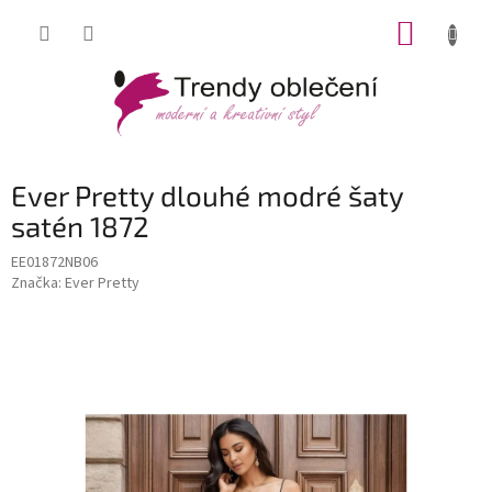
Přejít
NÁKUP
na
obsah
KOŠÍK
Ever Pretty dlouhé modré šaty
satén 1872
EE01872NB06
Značka:
Ever Pretty