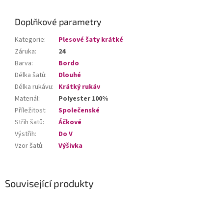
Doplňkové parametry
Kategorie
:
Plesové šaty krátké
Záruka
:
24
Barva
:
Bordo
Délka šatů
:
Dlouhé
Délka rukávu
:
Krátký rukáv
Materiál
:
Polyester 100%
Příležitost
:
Společenské
Střih šatů
:
Áčkové
Výstřih
:
Do V
Vzor šatů
:
Výšivka
Související produkty