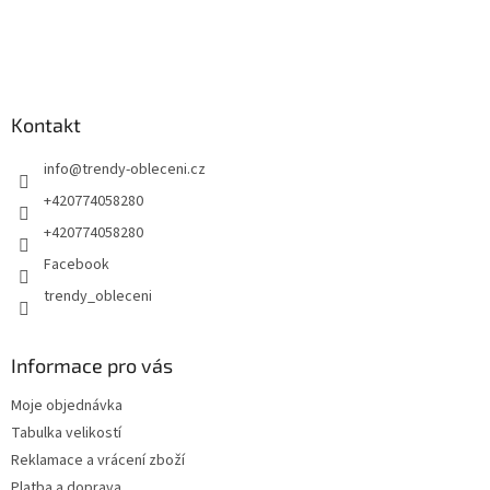
Kontakt
info
@
trendy-obleceni.cz
+420774058280
+420774058280
Facebook
trendy_obleceni
Informace pro vás
Moje objednávka
Tabulka velikostí
Reklamace a vrácení zboží
Platba a doprava