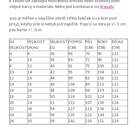
K šatům lze zakoupit hedvábnou kravatu nebo šifonový pléd
stejné barvy a materiálu. Nebo jiné kombinace viz
kravaty
pas je měřen v nejužším místě střihu šatiček (cca 6cm pod
prsy), kdyby jste si nebyli jistí napište. Poprsí se míra je +/- 5 cm
pas berte +/- 2cm
US
VELIKOST
VELIKOST
POPRSÍ
PÁS
BOKY
DÉLKA
VELIKOST
UK/AU
EU
(CM)
(CM)
(CM)
(CM)
4
8
36
86
70
95
122
6
10
38
89
72
98
122
8
12
40
91
75
100
122
10
14
42
95
79
104
122
12
16
44
99
83
108
122
14
18
46
104
89
113
122
16
20
48
109
94
119
122
18
22
50
116
102
124
124
20
24
52
122
107
130
124
22
26
54
127
114
136
124
24
28
56
135
122
144
124
26
30
58
142
130
151
124