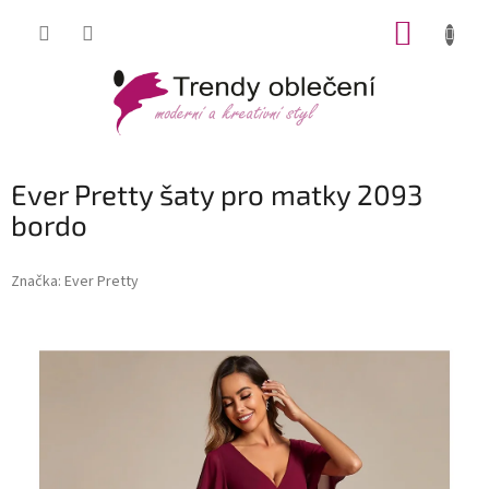
Přejít
NÁKUP
na
obsah
KOŠÍK
Ever Pretty šaty pro matky 2093
bordo
Značka:
Ever Pretty