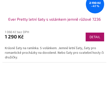
2 190 Kč
–41 %
Ever Pretty letní šaty s volánkem jemně růžové 7236
1 066 Kč bez DPH
1 290 Kč
DETAIL
Krásné šaty na ramínka. S volánkem. Jemné letní šaty, šaty pro
romantické procházky na dovolené. Nebo šaty pro svatební hosty či
družičky.