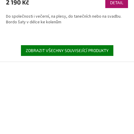
2 190 Kč
DETAIL
Do společnosti i večerní, na plesy, do tanečních nebo na svadbu.
Bordo šaty v délce ke kolenům
ZOBRAZIT VŠECHNY SOUVISEJÍCÍ PRODUKTY
Z
á
p
a
t
í