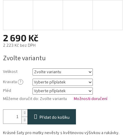
2 690 Kč
2 223 Kč
bez DPH
Měrná
Zvolte variantu
cena:
Velikost
Kravata
?
Pléd
Můžeme doručit do:
Zvolte variantu
Možnosti doručení
Přidat do košíku
Krásné šaty pro matky nevěsty s květinovou výšivkou a rukávky.