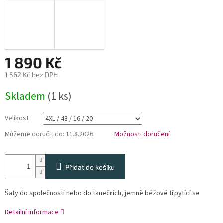
1 890 Kč
1 562 Kč bez DPH
Měrná
Skladem
(1 ks)
cena:
Velikost
Můžeme doručit do:
11.8.2026
Možnosti doručení
Přidat do košíku
Šaty do společnosti nebo do tanečních, jemně béžové třpytící se
Detailní informace