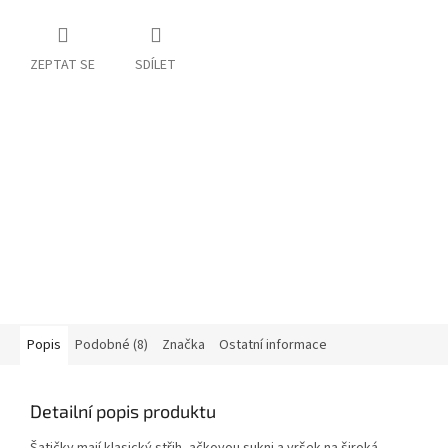
ZEPTAT SE
SDÍLET
Popis
Podobné (8)
Značka
Ostatní informace
Detailní popis produktu
Šatičky mají klasický střih, ačkovou sukni a vršek na široká