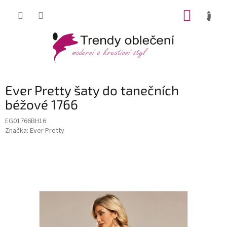
Přejít
NÁKUP
na
obsah
KOŠÍK
Ever Pretty šaty do tanečních
béžové 1766
EG01766BH16
Značka:
Ever Pretty