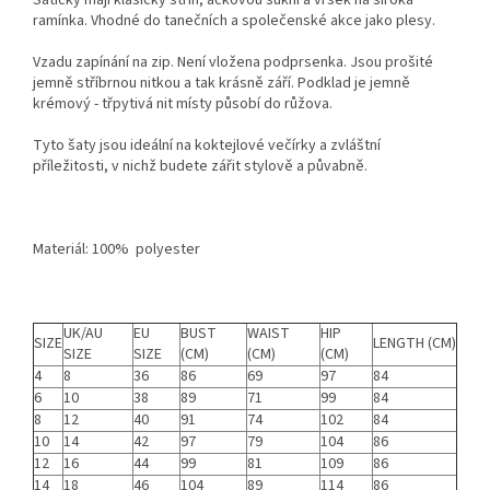
ramínka. Vhodné do tanečních a společenské akce jako plesy.
Vzadu zapínání na zip. Není vložena podprsenka. Jsou prošité
jemně stříbrnou nitkou a tak krásně září. Podklad je jemně
krémový - třpytivá nit místy působí do růžova.
Tyto šaty jsou ideální na koktejlové večírky a zvláštní
příležitosti, v nichž budete zářit stylově a půvabně.
Materiál: 100% polyester
UK/AU
EU
BUST
WAIST
HIP
SIZE
LENGTH (CM)
SIZE
SIZE
(CM)
(CM)
(CM)
4
8
36
86
69
97
84
6
10
38
89
71
99
84
8
12
40
91
74
102
84
10
14
42
97
79
104
86
12
16
44
99
81
109
86
14
18
46
104
89
114
86