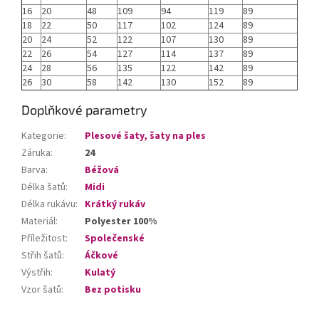
16
20
48
109
94
119
89
18
22
50
117
102
124
89
20
24
52
122
107
130
89
22
26
54
127
114
137
89
24
28
56
135
122
142
89
26
30
58
142
130
152
89
Doplňkové parametry
Kategorie
:
Plesové šaty, šaty na ples
Záruka
:
24
Barva
:
Béžová
Délka šatů
:
Midi
Délka rukávu
:
Krátký rukáv
Materiál
:
Polyester 100%
Příležitost
:
Společenské
Střih šatů
:
Áčkové
Výstřih
:
Kulatý
Vzor šatů
:
Bez potisku