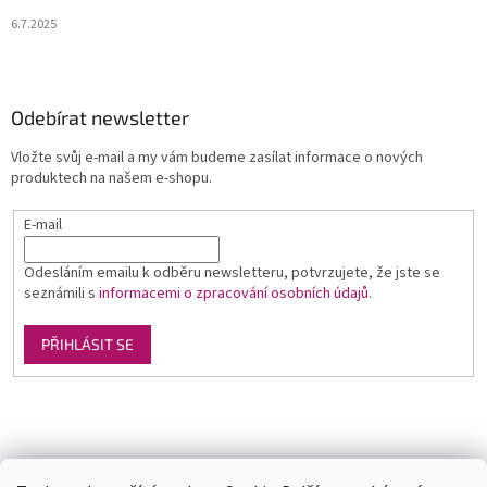
6.7.2025
Odebírat newsletter
Vložte svůj e-mail a my vám budeme zasílat informace o nových
produktech na našem e-shopu.
E-mail
Odesláním emailu k odběru newsletteru, potvrzujete, že jste se
seznámili s
informacemi o zpracování osobních údajů
.
PŘIHLÁSIT SE
Luxusní pánská móda
GLAMI
Levné ubytování v Orlických horách