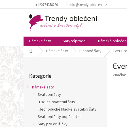
Přejít
+420774058280
info@trendy-obleceni.cz
na
obsah
Dámské šaty
Šaty Výprodej
Dámské oblečen
Domů
Dámské šaty
Plesové šaty
Ever Pre
P
Ever
o
Přeskočit
s
Značka:
Kategorie
kategorie
t
r
Dámské šaty
a
Svatební šaty
n
Luxusní svatební šaty
n
í
Jednoduché hladké svatební šaty
p
Svatební šaty popůlnoční
a
Šaty pro družičky