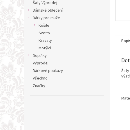
Šaty Výprodej
Dámské oblečení
Dárky pro muže
Košile
Svetry
Kravaty
Popi
Motýlci
Doplňky
Det
Výprodej
Šaty 
Dárkové poukazy
výstř
Všechno
Značky
Mater