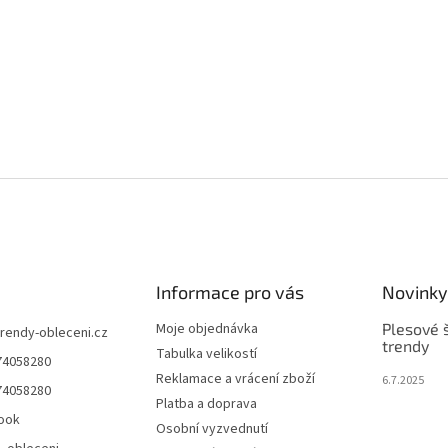
Informace pro vás
Novinky
Moje objednávka
Plesové š
trendy-obleceni.cz
trendy
Tabulka velikostí
74058280
Reklamace a vrácení zboží
6.7.2025
74058280
Platba a doprava
ook
Osobní vyzvednutí