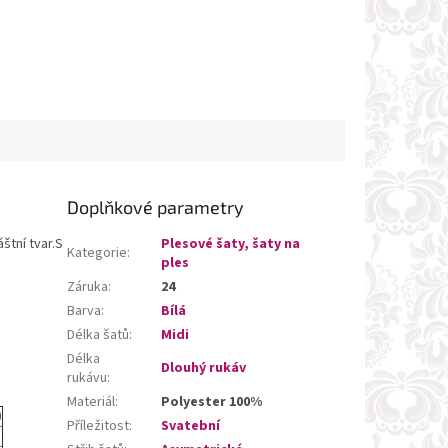
Doplňkové parametry
štní tvar.S
Plesové šaty, šaty na
Kategorie
:
ples
Záruka
:
24
Barva
:
Bílá
Délka šatů
:
Midi
Délka
Dlouhý rukáv
rukávu
:
Materiál
:
Polyester 100%
)
Příležitost
:
Svatební