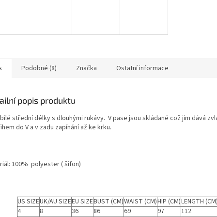
s
Podobné (8)
Značka
Ostatní informace
ailní popis produktu
bílé střední délky s dlouhými rukávy. V pase jsou skládané což jim dává zvlá
ihem do V a v zadu zapínání až ke krku.
iál: 100% polyester ( šifon)
US SIZE
UK/AU SIZE
EU SIZE
BUST (CM)
WAIST (CM)
HIP (CM)
LENGTH (CM
4
8
36
86
69
97
112