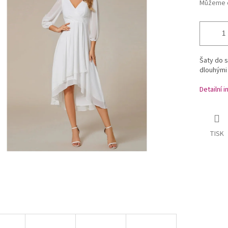
Můžeme d
Šaty do s
dlouhými
Detailní 
TISK