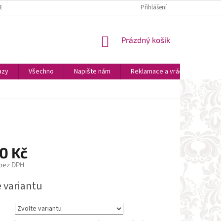
ZBOŽÍ
PLATBA A DOPRAVA
OSOBNÍ VYZVEDNUTÍ
Přihlášení
OBCHODNÍ P
NÁKUPNÍ
Prázdný košík
KOŠÍK
azy
Všechno
Napište nám
Reklamace a vrácení zboží
0 Kč
 bez DPH
e variantu