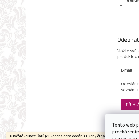
trendy
Odebírat
Vložte svůj
produktech
E-mail
Odesláním
seznámili
PŘIHL
Tento web p
procházením 
U každé velikosti šatů je uvedena doba dodání (1-2dny či na objednání). Velikosti
používáním.