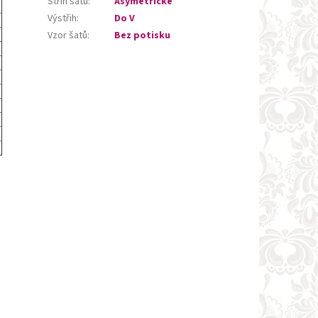
Střih šatů
:
Asymetrické
Výstřih
:
Do V
Vzor šatů
:
Bez potisku