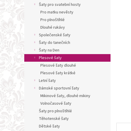
n
Šaty pro svatební hosty
e
Pro matku nevěsty
l
Pro plnoštíhlé
Dlouhé rukávy
Společenské šaty
Šaty do tanečních
Šaty na Den
Plesové šaty
Plesové šaty dlouhé
Plesové šaty krátké
Letní šaty
Dámské sportovní šaty
Mikinové šaty, dlouhé mikiny
Volnočasové šaty
Šaty pro plnoštíhlé
Těhotenské šaty
Dětské šaty