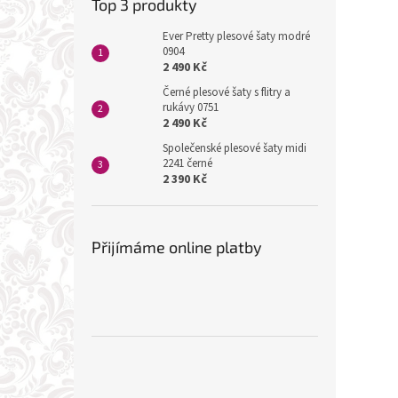
Top 3 produkty
Ever Pretty plesové šaty modré
0904
2 490 Kč
Černé plesové šaty s flitry a
rukávy 0751
2 490 Kč
Společenské plesové šaty midi
2241 černé
2 390 Kč
Přijímáme online platby