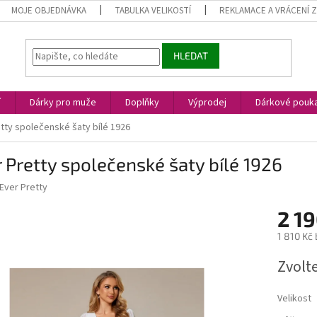
MOJE OBJEDNÁVKA
TABULKA VELIKOSTÍ
REKLAMACE A VRÁCENÍ 
HLEDAT
í
Dárky pro muže
Doplňky
Výprodej
Dárkové pouk
tty společenské šaty bílé 1926
 Pretty společenské šaty bílé 1926
Ever Pretty
2 19
1 810 Kč
Měrná
Zvolt
cena:
Velikost