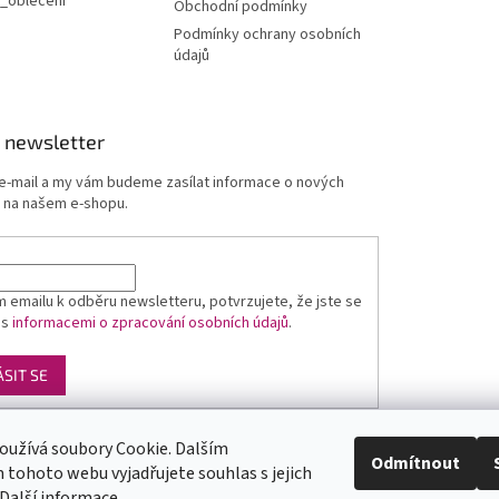
_obleceni
Obchodní podmínky
Podmínky ochrany osobních
údajů
 newsletter
 e-mail a my vám budeme zasílat informace o nových
 na našem e-shopu.
 emailu k odběru newsletteru, potvrzujete, že jste se
 s
informacemi o zpracování osobních údajů
.
ÁSIT SE
oužívá soubory Cookie. Dalším
Luxusní pánská móda
GLAMI
Levné ubytování v Orlických horách
Odmítnout
tohoto webu vyjadřujete souhlas s jejich
Další informace
.