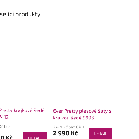
sející produkty
Pretty krajkové šedé
Ever Pretty plesové šaty s
7412
krajkou šedé 9993
Kč bez
2 471 Kč bez DPH
2 990 Kč
DETAIL
90 Kč
DETAIL