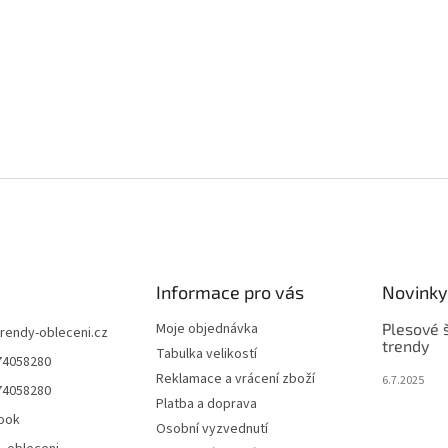
Informace pro vás
Novinky
Moje objednávka
Plesové š
trendy-obleceni.cz
trendy
Tabulka velikostí
74058280
Reklamace a vrácení zboží
6.7.2025
74058280
Platba a doprava
ook
Osobní vyzvednutí