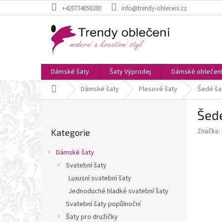
Přejít
+420774058280
info@trendy-obleceni.cz
na
obsah
Dámské šaty
Šaty Výprodej
Dámské oblečen
Domů
Dámské šaty
Plesové šaty
Šedé ša
P
Šedé
o
Přeskočit
s
Značka:
Kategorie
kategorie
t
r
Dámské šaty
a
Svatební šaty
n
Luxusní svatební šaty
n
í
Jednoduché hladké svatební šaty
p
Svatební šaty popůlnoční
a
Šaty pro družičky