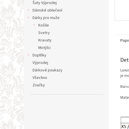
Šaty Výprodej
Dámské oblečení
Dárky pro muže
Košile
Svetry
Kravaty
Popi
Motýlci
Doplňky
Det
Výprodej
Luxu
Dárkové poukazy
je m
Všechno
Značky
Barv
Mate