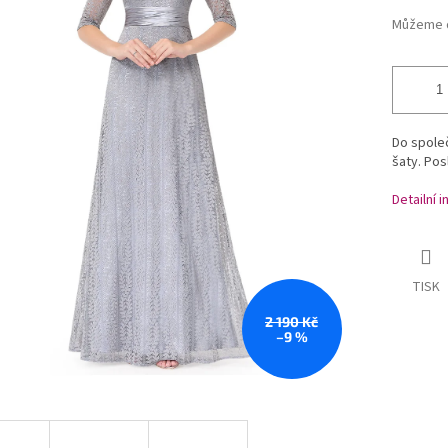
Můžeme d
Do společ
šaty. Pos
Detailní 
TISK
2 190 Kč
–9 %