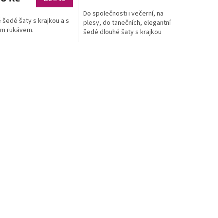
Do společnosti i večerní, na
 šedé šaty s krajkou a s
plesy, do tanečních, elegantní
ým rukávem.
šedé dlouhé šaty s krajkou