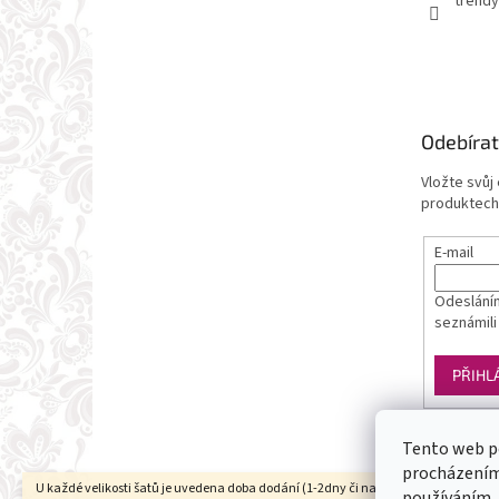
trendy
Odebírat
Vložte svůj
produktech
E-mail
Odesláním
seznámili
PŘIHL
Tento web p
procházením 
U každé velikosti šatů je uvedena doba dodání (1-2dny či na objednání). Velikosti
používáním.