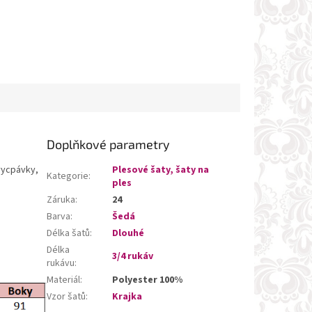
Doplňkové parametry
vycpávky,
Plesové šaty, šaty na
Kategorie
:
ples
Záruka
:
24
Barva
:
Šedá
Délka šatů
:
Dlouhé
Délka
3/4 rukáv
rukávu
:
Materiál
:
Polyester 100%
Vzor šatů
:
Krajka