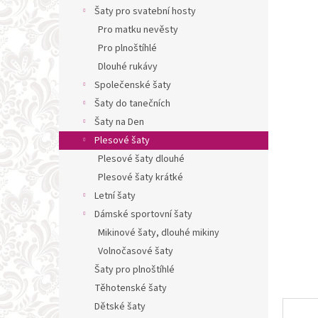
n
Šaty pro svatební hosty
e
Pro matku nevěsty
l
Pro plnoštíhlé
Dlouhé rukávy
Společenské šaty
Šaty do tanečních
Šaty na Den
Plesové šaty
Plesové šaty dlouhé
Plesové šaty krátké
Letní šaty
Dámské sportovní šaty
Mikinové šaty, dlouhé mikiny
Volnočasové šaty
Šaty pro plnoštíhlé
Těhotenské šaty
Dětské šaty