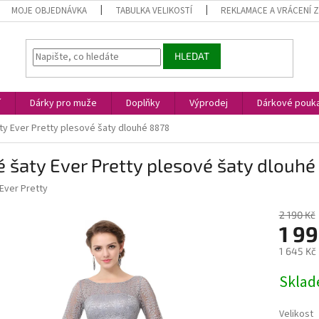
MOJE OBJEDNÁVKA
TABULKA VELIKOSTÍ
REKLAMACE A VRÁCENÍ 
HLEDAT
í
Dárky pro muže
Doplňky
Výprodej
Dárkové pouk
ty Ever Pretty plesové šaty dlouhé 8878
 šaty Ever Pretty plesové šaty dlouh
Ever Pretty
2 190 Kč
1 99
1 645 Kč
Měrná
Skla
cena:
Velikost