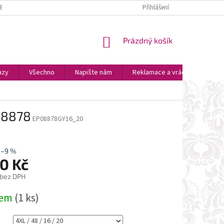
ZBOŽÍ
PLATBA A DOPRAVA
OSOBNÍ VYZVEDNUTÍ
Přihlášení
OBCHODNÍ P
NÁKUPNÍ
Prázdný košík
KOŠÍK
azy
Všechno
Napište nám
Reklamace a vrácení zboží
é 8878
EP08878GY16_20
–9 %
0 Kč
 bez DPH
dem
(1 ks)