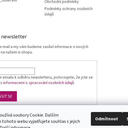
_obleceni
Obchodní podmínky
Podmínky ochrany osobních
údajů
 newsletter
 e-mail a my vám budeme zasílat informace o nových
 na našem e-shopu.
 emailu k odběru newsletteru, potvrzujete, že jste se
 s
informacemi o zpracování osobních údajů
.
ÁSIT SE
oužívá soubory Cookie. Dalším
Luxusní pánská móda
GLAMI
Levné ubytování v Orlických horách
Odmítnout
tohoto webu vyjadřujete souhlas s jejich
Další informace
.