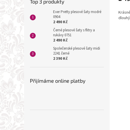
Top 3 produkty
Ever Pretty plesové šaty modré
Krásné
0904
dlouh
2 490 Kč
Černé plesové šaty s flitry a
rukávy 0751
2 490 Kč
Společenské plesové šaty midi
2241 černé
2 390 Kč
Přijímáme online platby