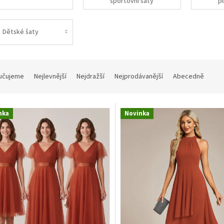
sportovní šaty
pl
Dětské šaty
učujeme
Nejlevnější
Nejdražší
Nejprodávanější
Abecedně
nka
Novinka