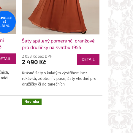
 190 Kč
až
–31 %
ní
Šaty spálený pomeranč, oranžové
6
pro družičky na svatbu 1955
2 058 Kč bez DPH
DETAIL
DETAIL
2 490 Kč
ních,
Krásné šaty s kulatým výstřihem bez
 midi
rukávků, zdobení v pase, šaty vhodné pro
družičky či do tanečních
Novinka