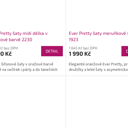
Pretty šaty midi délka v
Ever Pretty šaty meruňkové 
žové barvě 2230
1923
Kč bez DPH
1 645 Kč bez DPH
DETAIL
90 Kč
1 990 Kč
šifonové šaty v oražové barvě
Elegantní oranžové Ever Pretty, p
 na večírek i párty a do tanečních
družičky a letní šaty s asymetricko