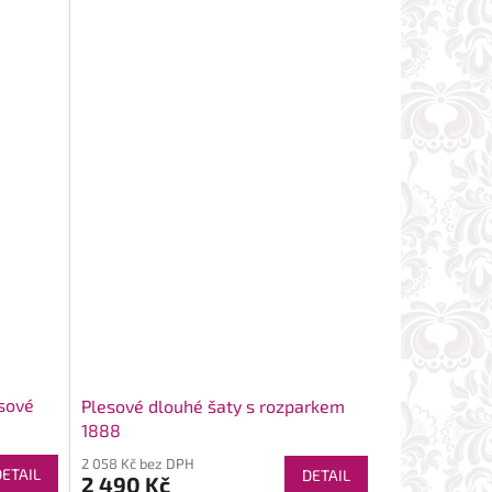
osové
Plesové dlouhé šaty s rozparkem
1888
2 058 Kč bez DPH
DETAIL
DETAIL
2 490 Kč