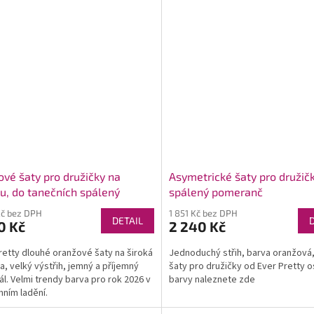
ové šaty pro družičky na
Asymetrické šaty pro družič
u, do tanečních spálený
spálený pomeranč
ranč 9016
Kč bez DPH
1 851 Kč bez DPH
DETAIL
0 Kč
2 240 Kč
retty dlouhé oranžové šaty na široká
Jednoduchý střih, barva oranžová
a, velký výstřih, jemný a příjemný
šaty pro družičky od Ever Pretty o
ál. Velmi trendy barva pro rok 2026 v
barvy naleznete zde
ním ladění.