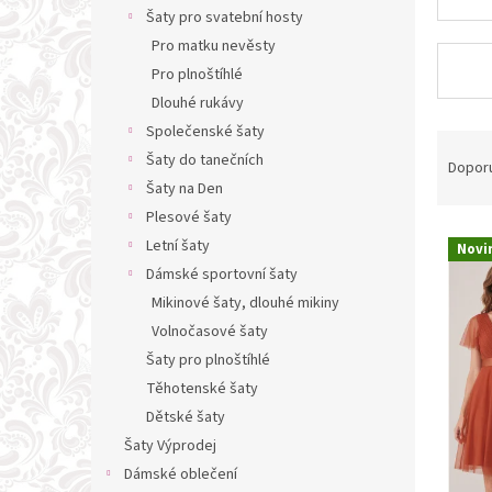
n
Šaty pro svatební hosty
e
Pro matku nevěsty
l
Pro plnoštíhlé
Dlouhé rukávy
Společenské šaty
Ř
Šaty do tanečních
a
Dopor
z
Šaty na Den
e
Plesové šaty
V
n
Letní šaty
Novi
ý
í
Dámské sportovní šaty
p
p
Mikinové šaty, dlouhé mikiny
i
r
s
Volnočasové šaty
o
p
d
Šaty pro plnoštíhlé
r
u
Těhotenské šaty
o
k
Dětské šaty
d
t
Šaty Výprodej
u
ů
Dámské oblečení
k