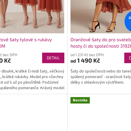
2
ové šaty tylové s rukávy
Oranžové šaty do pro svateb
KM
hosty či do společnosti 3192
Kč bez DPH
od 1 231 Kč bez DPH
DETAIL
0 Kč
1 490 Kč
od
 dlouhé, krátké či midi šaty, véčkový
Šaty do společnosti nebo do taneč
h, krátké rukávky. Model pro všechny
spálený pomeranč - oranžové šaty
sti od S až po plnoštíhlé. Podzimní
délky s ohlavkovým výstřihem.
spáleného pomeranče. Krásný model
Novinka