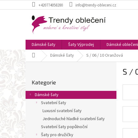
Přejít
+420774058280
info@trendy-obleceni.cz
na
obsah
Dámské šaty
Šaty Výprodej
Dámské oblečen
Domů
Dámské šaty
S / 06 / 10 Oranžová
P
S / 
o
Přeskočit
s
Kategorie
kategorie
t
r
Dámské šaty
a
Svatební šaty
n
Luxusní svatební šaty
n
í
Jednoduché hladké svatební šaty
p
Svatební šaty popůlnoční
a
Šaty pro družičky