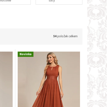
noštíhlé
šaty
54
položek celkem
Novinka