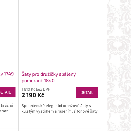
ky 1749
Šaty pro družičky spálený
pomeranč 1840
1 810 Kč bez DPH
DETAIL
DETAIL
2 190 Kč
, krásné
Společenské elegantní oranžové šaty s
statní
kulatým vystřihem a řasením, šifonové šaty