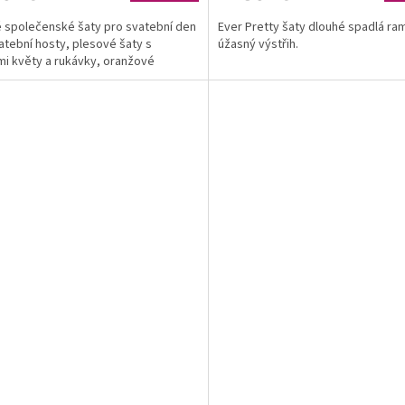
 společenské šaty pro svatební den
Ever Pretty šaty dlouhé spadlá ra
atební hosty, plesové šaty s
úžasný výstřih.
mi květy a rukávky, oranžové