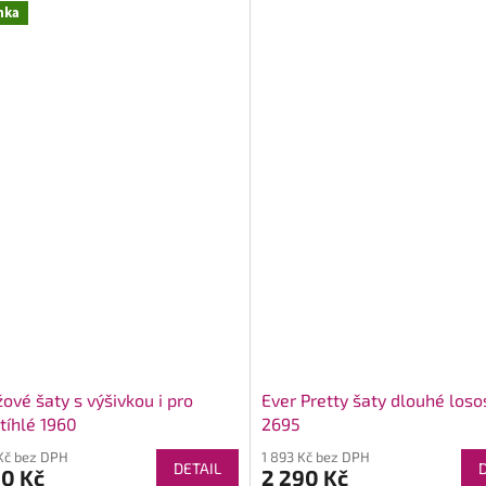
nka
ové šaty s výšivkou i pro
Ever Pretty šaty dlouhé los
tíhlé 1960
2695
Kč bez DPH
1 893 Kč bez DPH
DETAIL
90 Kč
2 290 Kč