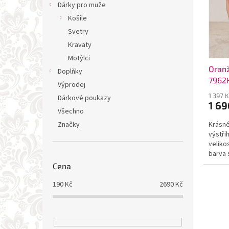
t
Dárky pro muže
ů
Košile
Svetry
Kravaty
Motýlci
Oranž
Doplňky
7962
Výprodej
1 397 
Dárkové poukazy
1 69
Všechno
Značky
Krásné
výstři
veliko
barva 
do...
Cena
190
Kč
2690
Kč