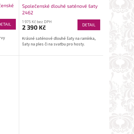
čenské
Společenské dlouhé saténové šaty
2462
1 975 Kč bez DPH
DETAIL
DETAIL
2 390 Kč
rvy
Krásné saténové dlouhé šaty na ramínka,
šaty na ples či na svatbu pro hosty.