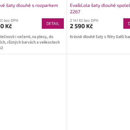
vé šaty dlouhé s rozparkem
Eva&Lola šaty dlouhé spole
2267
Kč bez DPH
2 141 Kč bez DPH
DETAIL
90 Kč
2 590 Kč
lečnosti i večerní, na plesy, do
Krásné dlouhé šaty s flitry Další ba
ích, různých barvách a velikostech
52