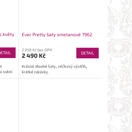
s květy
Ever Pretty šaty smetanové 7962
2 058 Kč bez DPH
DETAIL
DETAIL
2 490 Kč
ro
Krásné dlouhé šaty, véčkový výstřih,
u sukní.
krátké rukávky.