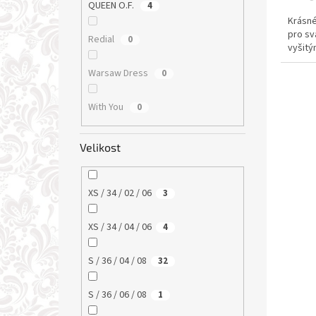
QUEEN O.F.
4
Krásné
pro sv
Redial
0
vyšitý
Warsaw Dress
0
With You
0
Velikost
XS / 34 / 02 / 06
3
XS / 34 / 04 / 06
4
S / 36 / 04 / 08
32
S / 36 / 06 / 08
1