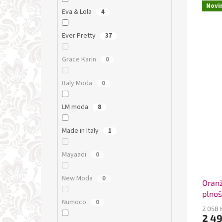
Novi
Eva & Lola
4
Ever Pretty
37
Grace Karin
0
Italy Moda
0
LM moda
8
Made in Italy
1
Mayaadi
0
New Moda
0
Oranž
plnoš
Numoco
0
2 058 
2 4