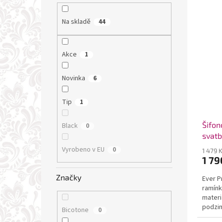
Na skladě
44
Akce
1
Novinka
6
Tip
1
Šifon
Black
0
svatb
pome
Vyrobeno v EU
0
1 479 
1 79
Značky
Ever P
ramínk
materi
podzim
Bicotone
0