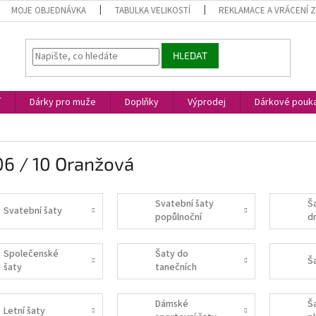
MOJE OBJEDNÁVKA
TABULKA VELIKOSTÍ
REKLAMACE A VRÁCENÍ 
HLEDAT
í
Dárky pro muže
Doplňky
Výprodej
Dárkové pouk
06 / 10 Oranžová
Svatební šaty
Š
Svatební šaty
popůlnoční
d
Společenské
Šaty do
Š
šaty
tanečních
Dámské
Š
Letní šaty