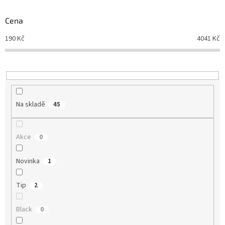
o
d
Cena
u
190
Kč
4041
Kč
k
t
ů
Na skladě
45
Akce
0
Novinka
1
Tip
2
Black
0