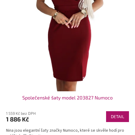
t
ů
Společenské šaty model 203827 Numoco
1 559 Kč bez DPH
DETAIL
1 886 Kč
Nina jsou elegantní šaty značky Numoco, které se skvěle hodí pro