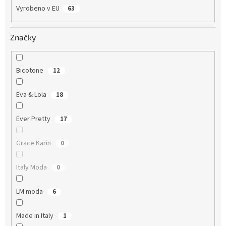
Vyrobeno v EU
63
Značky
Bicotone
12
Eva & Lola
18
Ever Pretty
17
Grace Karin
0
Italy Moda
0
LM moda
6
Made in Italy
1