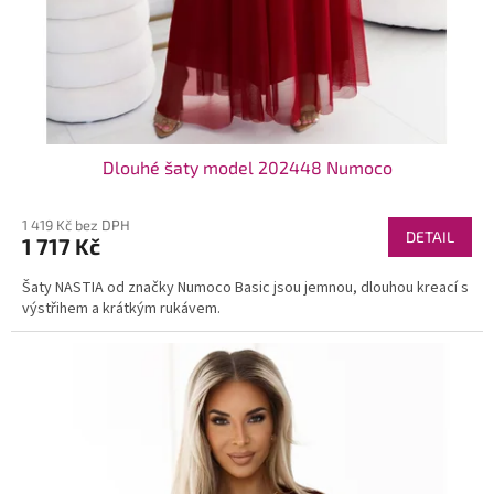
Dlouhé šaty model 202448 Numoco
1 419 Kč bez DPH
DETAIL
1 717 Kč
Šaty NASTIA od značky Numoco Basic jsou jemnou, dlouhou kreací s
výstřihem a krátkým rukávem.