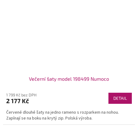
Večerní šaty model 198499 Numoco
1 799 Kč bez DPH
DETAIL
2 177 Kč
Červené dlouhé šaty na jedno rameno s rozparkem na nohou.
Zapínají se na boku na krytý zip. Polská výroba.