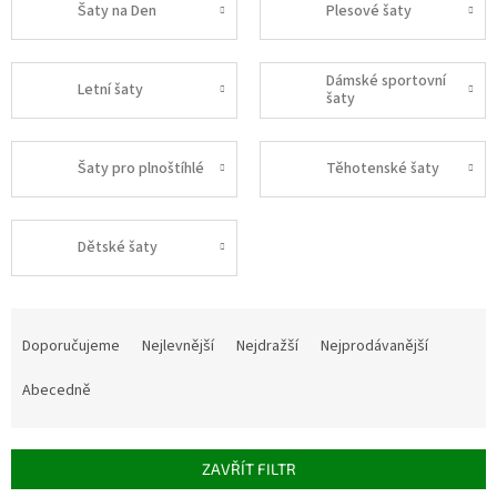
Šaty na Den
Plesové šaty
Dámské sportovní
Letní šaty
šaty
Šaty pro plnoštíhlé
Těhotenské šaty
Dětské šaty
Ř
a
Doporučujeme
Nejlevnější
Nejdražší
Nejprodávanější
z
e
Abecedně
n
í
p
ZAVŘÍT FILTR
r