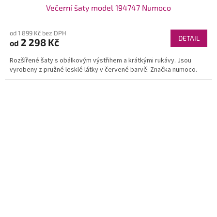
Večerní šaty model 194747 Numoco
od 1 899 Kč bez DPH
DETAIL
2 298 Kč
od
Rozšířené šaty s obálkovým výstřihem a krátkými rukávy. Jsou
vyrobeny z pružné lesklé látky v červené barvě. Značka numoco.