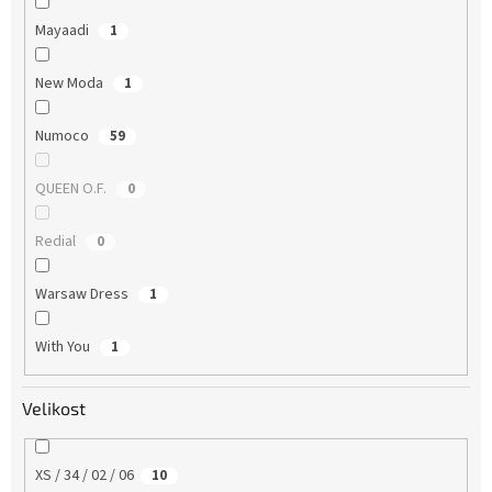
Mayaadi
1
New Moda
1
Numoco
59
QUEEN O.F.
0
Redial
0
Warsaw Dress
1
With You
1
Velikost
XS / 34 / 02 / 06
10