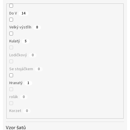
Do V
14
Velký výstřih
8
Kulatý
5
Lodičkový
0
Se stojáčkem
0
Hranatý
1
rolák
0
Korzet
0
Vzor šatů