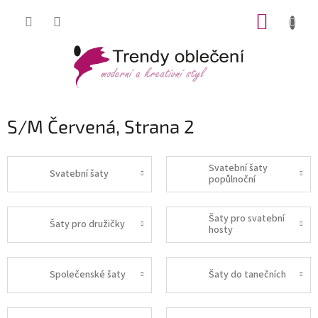
Přejít
NÁKUP
na
obsah
KOŠÍK
S/M Červená
, Strana 2
Svatební šaty
Svatební šaty
popůlnoční
Šaty pro svatební
Šaty pro družičky
hosty
Společenské šaty
Šaty do tanečních