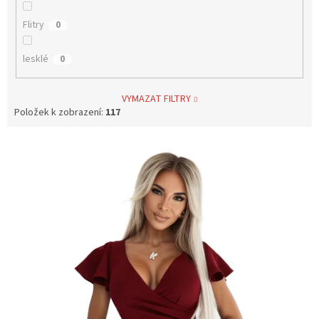
Flitry
0
lesklé
0
VYMAZAT FILTRY
Položek k zobrazení:
117
V
ý
p
i
s
p
r
o
d
u
k