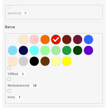
universal
0
Barva
Stříbná
1
Mnohobarevná
18
Ivory
1