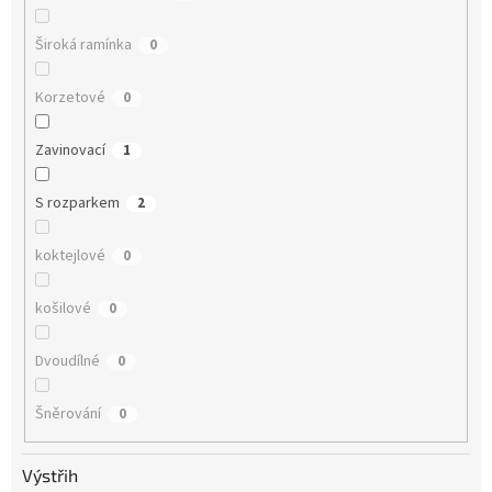
Široká ramínka
0
Korzetové
0
Zavinovací
1
S rozparkem
2
koktejlové
0
košilové
0
Dvoudílné
0
Šněrování
0
Výstřih