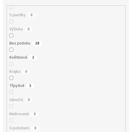
S puntíky
0
Výšivka
0
Bez potisku
28
Květinové
1
Krajka
0
Třpytivé
1
Vánoční
0
Melirované
0
S potiskem
0