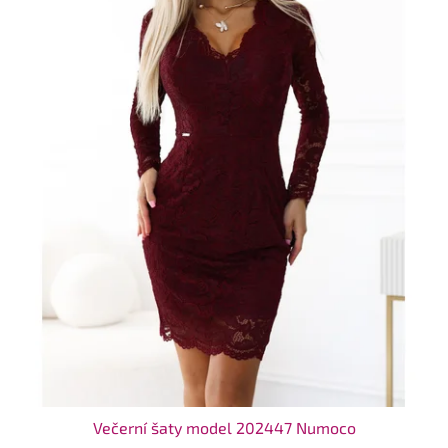
Večerní šaty model 202447 Numoco