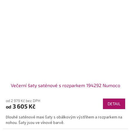
Večerní šaty saténové s rozparkem 194292 Numoco
od 2 979 Kč bez DPH
DETAIL
3 605 Kč
od
Dlouhé saténové maxi šaty s obálkovým výstřihem a rozparkem na
nohou. Šaty jsou ve vínové barvě.