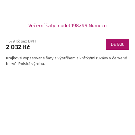
Večerní šaty model 198249 Numoco
1 679 Kč bez DPH
DETAIL
2 032 Kč
Krajkové vypasované šaty s výstřihem a krátkými rukávy v červené
barvě. Polská výroba.