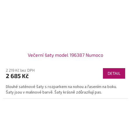
Večerní šaty model 196387 Numoco
2 219 Kč bez DPH
DETAIL
2 685 Kč
Dlouhé saténové šaty s rozparkem na nohou a řasením na boku.
Šaty jsou v malinové barvě. Šaty krásně zdůrazňují pas.